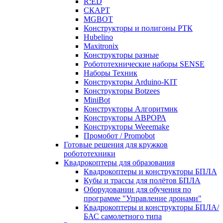
R:ED
СКАРТ
MGBOT
Конструкторы и полигоны РТК
Hubelino
Maxitronix
Конструкторы разные
Робототехнические наборы SENSE
Наборы Техник
Конструкторы Arduino-KIT
Конструкторы Botzees
MiniBot
Конструкторы Алгоритмик
Конструкторы АВРОРА
Конструкторы Weeemake
Промобот / Promobot
Готовые решения для кружков
робототехники
Квадрокоптеры для образования
Квадрокоптеры и конструкторы БПЛА
Кубы и трассы для полётов БПЛА
Оборудовании для обучения по
программе "Управление дронами"
Квадрокоптеры и конструкторы БПЛА/
БАС самолетного типа