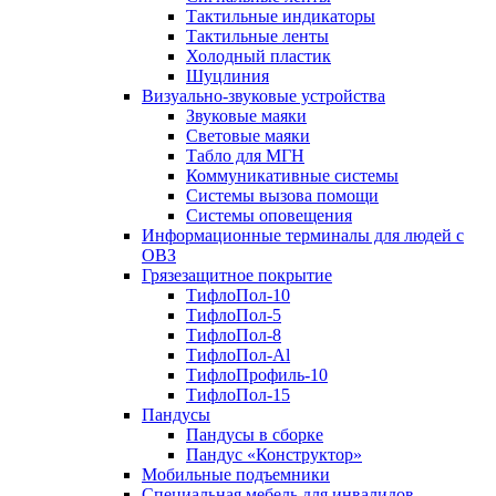
Тактильные индикаторы
Тактильные ленты
Холодный пластик
Шуцлиния
Визуально-звуковые устройства
Звуковые маяки
Световые маяки
Табло для МГН
Коммуникативные системы
Системы вызова помощи
Системы оповещения
Информационные терминалы для людей с
ОВЗ
Грязезащитное покрытие
ТифлоПол-10
ТифлоПол-5
ТифлоПол-8
ТифлоПол-Al
ТифлоПрофиль-10
ТифлоПол-15
Пандусы
Пандусы в сборке
Пандус «Конструктор»
Мобильные подъемники
Специальная мебель для инвалидов