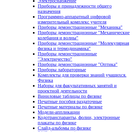
Электроснабжение
Приборы и принадлежности общего
назначения
Программно-аппаратный цифровой
измерительный комплекс учителя
Приборы демонстрационные "Механика"
Приборы демонстрационные "Механические
колебания и волны"
Приборы демонстрационные "Молекулярная
физика и термодинамика"
Приборы демонстрационные
"Электричество"
Приборы демонстрационные "Оптика"
Приборы лабораторные
Комплекты для проверки знаний учащихся.
Физика
Наборы для факультативных занятий и
проектной деятельности
Виниловые таблицы по физике
Печатные пособия раздаточные
Печатные материалы по физике
Модели-аппликации
Кодотранспаранты, фолии, электронные
плакаты по физике
Слайд-альбомы по физике