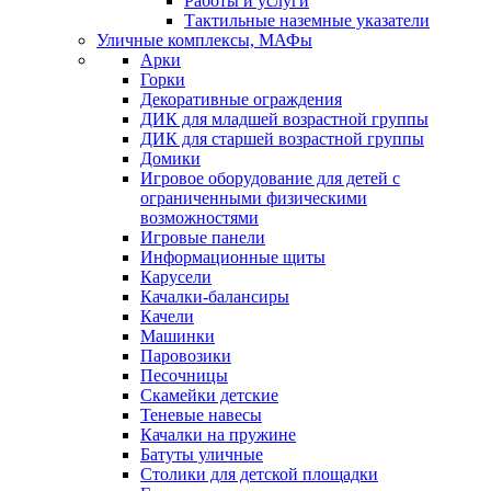
Работы и услуги
Тактильные наземные указатели
Уличные комплексы, МАФы
Арки
Горки
Декоративные ограждения
ДИК для младшей возрастной группы
ДИК для старшей возрастной группы
Домики
Игровое оборудование для детей с
ограниченными физическими
возможностями
Игровые панели
Информационные щиты
Карусели
Качалки-балансиры
Качели
Машинки
Паровозики
Песочницы
Скамейки детские
Теневые навесы
Качалки на пружине
Батуты уличные
Столики для детской площадки