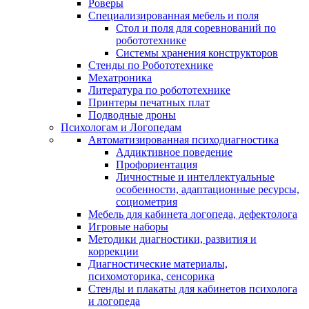
Роверы
Специализированная мебель и поля
Стол и поля для соревнований по
робототехнике
Системы хранения конструкторов
Стенды по Робототехнике
Мехатроника
Литература по робототехнике
Принтеры печатных плат
Подводные дроны
Психологам и Логопедам
Автоматизированная психодиагностика
Аддиктивное поведение
Профориентация
Личностные и интеллектуальные
особенности, адаптационные ресурсы,
социометрия
Мебель для кабинета логопеда, дефектолога
Игровые наборы
Методики диагностики, развития и
коррекции
Диагностические материалы,
психомоторика, сенсорика
Стенды и плакаты для кабинетов психолога
и логопеда