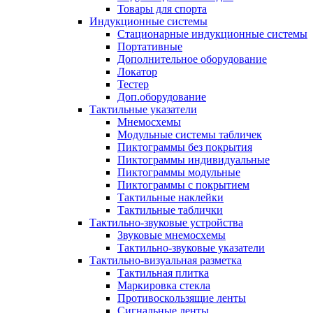
Товары для спорта
Индукционные системы
Стационарные индукционные системы
Портативные
Дополнительное оборудование
Локатор
Тестер
Доп.оборудование
Тактильные указатели
Мнемосхемы
Модульные системы табличек
Пиктограммы без покрытия
Пиктограммы индивидуальные
Пиктограммы модульные
Пиктограммы с покрытием
Тактильные наклейки
Тактильные таблички
Тактильно-звуковые устройства
Звуковые мнемосхемы
Тактильно-звуковые указатели
Тактильно-визуальная разметка
Тактильная плитка
Маркировка стекла
Противоскользящие ленты
Сигнальные ленты