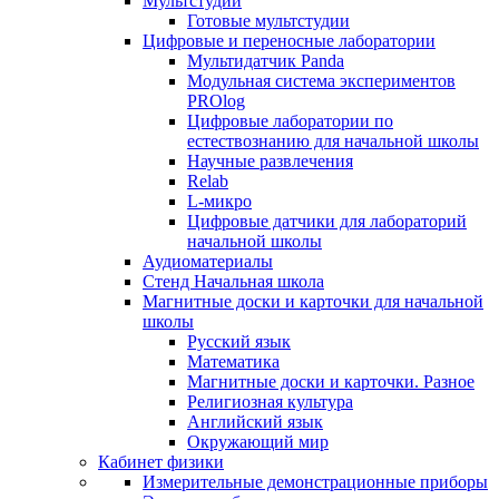
Мультстудии
Готовые мультстудии
Цифровые и переносные лаборатории
Мультидатчик Panda
Модульная система экспериментов
PROlog
Цифровые лаборатории по
естествознанию для начальной школы
Научные развлечения
Relab
L-микро
Цифровые датчики для лабораторий
начальной школы
Аудиоматериалы
Стенд Начальная школа
Магнитные доски и карточки для начальной
школы
Русский язык
Математика
Магнитные доски и карточки. Разное
Религиозная культура
Английский язык
Окружающий мир
Кабинет физики
Измерительные демонстрационные приборы