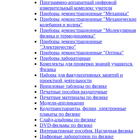
Программно-аппаратный цифровой
измерительный комплекс учителя
Приборы демонстрационные "Механика"
Приборы демонстрационные "Механические
колебания и волны"
Приборы демонстрационные "Молекулярная
физика и термодинамика"
Приборы демонстрационные
"Электричество"
Приборы демонстрационные "Оптика"
Приборы лабораторные
Комплекты для проверки знаний учащихся.
Физика
Наборы для факультативных занятий и
проектной деятельности
Виниловые таблицы по физике
Печатные пособия раздаточные
Печатные материалы по физике
Модели-аппликации
Кодотранспаранты, фолии, электронные
плакаты по физике
Слайд-альбомы по физике
DVD-фильмы по физике
Интерактивные пособия. Наглядная физика
Цифровые лаборатории по физике