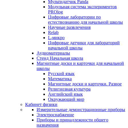
Мультидатчик Panda
Модульная система экспериментов
PROlog
Цифровые лаборатории по
естествознанию для начальной школы
Научные развлечения
Relab
L-микро
Цифровые датчики для лабораторий
начальной школы
Аудиоматериалы
Стенд Начальная школа
Магнитные доски и карточки для начальной
школы
Русский язык
Математика
Магнитные доски и карточки. Разное
Религиозная культура
Английский язык
Окружающий мир
Кабинет физики
Измерительные демонстрационные приборы
Электроснабжение
Приборы и принадлежности общего
назначения