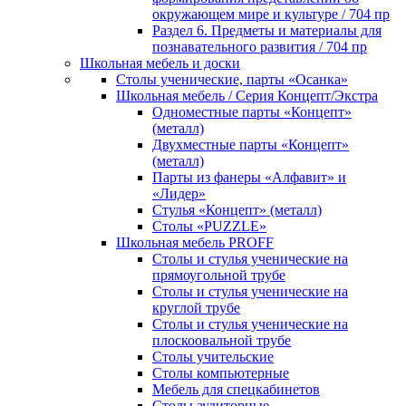
окружающем мире и культуре / 704 пр
Раздел 6. Предметы и материалы для
познавательного развития / 704 пр
Школьная мебель и доски
Столы ученические, парты «Осанка»
Школьная мебель / Серия Концепт/Экстра
Одноместные парты «Концепт»
(металл)
Двухместные парты «Концепт»
(металл)
Парты из фанеры «Алфавит» и
«Лидер»
Стулья «Концепт» (металл)
Столы «PUZZLE»
Школьная мебель PROFF
Столы и стулья ученические на
прямоугольной трубе
Столы и стулья ученические на
круглой трубе
Столы и стулья ученические на
плоскоовальной трубе
Столы учительские
Столы компьютерные
Мебель для спецкабинетов
Столы аудиторные