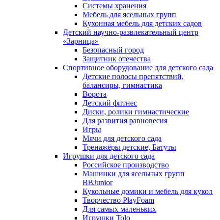
Системы хранения
Мебель для ясельных групп
Кухонная мебель для детских садов
Детский научно-развлекательный центр
«Зарница»
Безопасный город
Защитник отечества
Спортивное оборудование для детского сада
Детские полосы препятствий,
балансиры, гимнастика
Ворота
Детский фитнес
Диски, ролики гимнастические
Для развития равновесия
Игры
Мячи для детского сада
Тренажёры детские, Батуты
Игрушки для детского сада
Российское производство
Машинки для ясельных групп
BBJunior
Кукольные домики и мебель для кукол
Творчество PlayFoam
Для самых маленьких
Игрушки Tolo