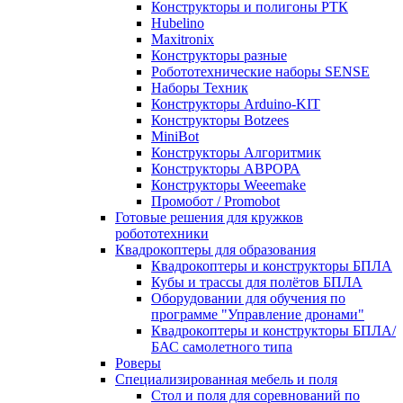
Конструкторы и полигоны РТК
Hubelino
Maxitronix
Конструкторы разные
Робототехнические наборы SENSE
Наборы Техник
Конструкторы Arduino-KIT
Конструкторы Botzees
MiniBot
Конструкторы Алгоритмик
Конструкторы АВРОРА
Конструкторы Weeemake
Промобот / Promobot
Готовые решения для кружков
робототехники
Квадрокоптеры для образования
Квадрокоптеры и конструкторы БПЛА
Кубы и трассы для полётов БПЛА
Оборудовании для обучения по
программе "Управление дронами"
Квадрокоптеры и конструкторы БПЛА/
БАС самолетного типа
Роверы
Специализированная мебель и поля
Стол и поля для соревнований по