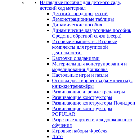
Наглядные пособия для детского сада,
детский сад материал
Детский город профессий
Демонстрационные таблицы
Динамические пособия
Динамические раздаточные пособия.
Средства обратной связи (веера).
Игровые комплекты. Игровые
комплекты для групповой
деятельности.
Карточки с заданиями
Материалы для конструирования и
моделирования Дошколка
Настольные игры и пазлы
Основы для творчества (комплекты) -
книжки-тренажёры
Развивающие игровые тренажеры
Развивающие конструкторы
Развивающие конструкторы Полидрон
Развивающие конструкторы
POPULAR
Разрезные карточки для дошкольного
обучения
Игровые наборы Фребеля
Лото