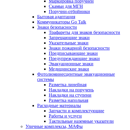
Маркировка поручней
Скамьи для МГН
Поручни-отбойники
Бытовая адаптация
Коммуникаторы Go Talk
Знаки безопасности
Трафареты для знаков безопасности
Запрещающие знаки
Указательные знаки
Знаки пожарной безопасности
Предписывающие знаки
Предупреждающие знаки
Эвакуационные знаки
Медицинские знаки
Фотолюминесцентные эвакуационные
системы
Разметка линейная
Накладки на поручень
Накладки на ступени
Разметка напольная
Расходные материалы
Запчасти и комплектующие
Работы и услуги
Тактильные наземные указатели
Уличные комплексы, МАФы