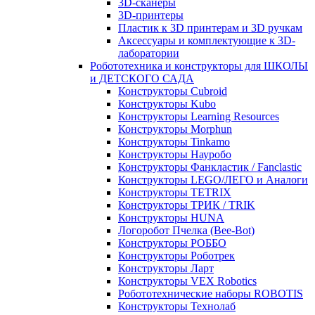
3D-сканеры
3D-принтеры
Пластик к 3D принтерам и 3D ручкам
Аксессуары и комплектующие к 3D-
лаборатории
Робототехника и конструкторы для ШКОЛЫ
и ДЕТСКОГО САДА
Конструкторы Cubroid
Конструкторы Kubo
Конструкторы Learning Resources
Конструкторы Morphun
Конструкторы Tinkamo
Конструкторы Науробо
Конструкторы Фанкластик / Fanclastic
Конструкторы LEGO/ЛЕГО и Аналоги
Конструкторы TETRIX
Конструкторы ТРИК / TRIK
Конструкторы HUNA
Логоробот Пчелка (Bee-Bot)
Конструкторы РОББО
Конструкторы Роботрек
Конструкторы Ларт
Конструкторы VEX Robotics
Робототехнические наборы ROBOTIS
Конструкторы Технолаб