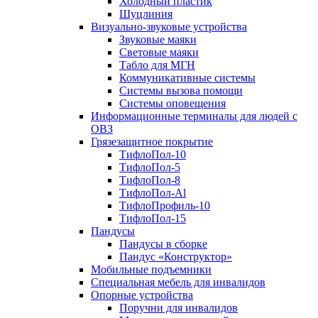
Холодный пластик
Шуцлиния
Визуально-звуковые устройства
Звуковые маяки
Световые маяки
Табло для МГН
Коммуникативные системы
Системы вызова помощи
Системы оповещения
Информационные терминалы для людей с
ОВЗ
Грязезащитное покрытие
ТифлоПол-10
ТифлоПол-5
ТифлоПол-8
ТифлоПол-Al
ТифлоПрофиль-10
ТифлоПол-15
Пандусы
Пандусы в сборке
Пандус «Конструктор»
Мобильные подъемники
Специальная мебель для инвалидов
Опорные устройства
Поручни для инвалидов