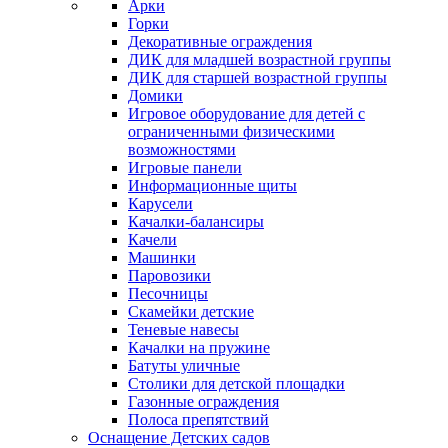
Арки
Горки
Декоративные ограждения
ДИК для младшей возрастной группы
ДИК для старшей возрастной группы
Домики
Игровое оборудование для детей с
ограниченными физическими
возможностями
Игровые панели
Информационные щиты
Карусели
Качалки-балансиры
Качели
Машинки
Паровозики
Песочницы
Скамейки детские
Теневые навесы
Качалки на пружине
Батуты уличные
Столики для детской площадки
Газонные ограждения
Полоса препятствий
Оснащение Детских садов