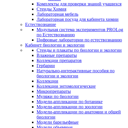
Комплекты для проверки знаний учащихся
Стенды Химия
Лабораторная мебель
Лабораторная посуда для кабинета химии
Естествознание
Модульная система экспериментов PROLog
по Естествознанию
Цифровые лаборатории по естествознанию
Кабинет биологии и экологии
Стенды и плакаты по биологии и экологии
Влажные препараты
Коллекции препаратов
Гербарии
Натурально-интерактивные пособия по
биологии и экологии
Коллекции
Коллекции энтомологические
Микропрепараты
Муляжи по биологии
Модели-аппликации по ботанике
Модели-аппликации по зоологии
Модели-аппликации по анатомии и общей
биологии
Модели барельефные
Модели объемные