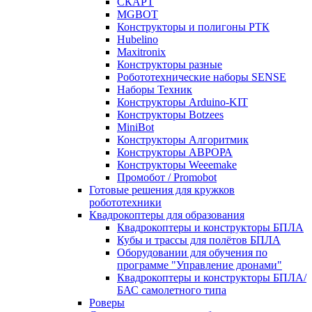
СКАРТ
MGBOT
Конструкторы и полигоны РТК
Hubelino
Maxitronix
Конструкторы разные
Робототехнические наборы SENSE
Наборы Техник
Конструкторы Arduino-KIT
Конструкторы Botzees
MiniBot
Конструкторы Алгоритмик
Конструкторы АВРОРА
Конструкторы Weeemake
Промобот / Promobot
Готовые решения для кружков
робототехники
Квадрокоптеры для образования
Квадрокоптеры и конструкторы БПЛА
Кубы и трассы для полётов БПЛА
Оборудовании для обучения по
программе "Управление дронами"
Квадрокоптеры и конструкторы БПЛА/
БАС самолетного типа
Роверы