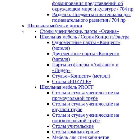
формирования представлений об
окружающем мире и культуре / 704 пр
Раздел 6. Предметы и материалы для
познавательного развития / 704 пр
Школьная мебель и доски
Столы ученические, парты «Осанка»
Школьная мебель / Серия Концепт/Экстра
Одноместные парты «Концепт»
(металл)
Двухместные парты «Концепт»
(металл)
Парты из фанеры «Алфавит» и
«Лидер»
Стулья «Концепт» (металл)
Столы «PUZZLE»
Школьная мебель PROFF
Столы и стулья ученические на
прямоугольной трубе
Столы и стулья ученические на
круглой трубе
Столы и стулья ученические на
плоскоовальной трубе
Столы учительские
Столы компьютерные
Мебель для спецкабинетов