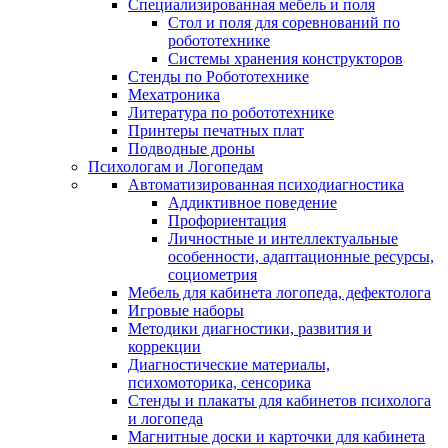
Специализированная мебель и поля
Стол и поля для соревнований по
робототехнике
Системы хранения конструкторов
Стенды по Робототехнике
Мехатроника
Литература по робототехнике
Принтеры печатных плат
Подводные дроны
Психологам и Логопедам
Автоматизированная психодиагностика
Аддиктивное поведение
Профориентация
Личностные и интеллектуальные
особенности, адаптационные ресурсы,
социометрия
Мебель для кабинета логопеда, дефектолога
Игровые наборы
Методики диагностики, развития и
коррекции
Диагностические материалы,
психомоторика, сенсорика
Стенды и плакаты для кабинетов психолога
и логопеда
Магнитные доски и карточки для кабинета