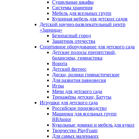
Сушильные шкафы
Системы хранения
Мебель для ясельных групп
Кухонная мебель для детских садов
Детский научно-развлекательный центр
«Зарница»
Безопасный город
Защитник отечества
Спортивное оборудование для детского сада
Детские полосы препятствий,
балансиры, гимнастика
Ворота
Детский фитнес
Диски, ролики гимнастические
Для развития равновесия
Игры
Мячи для детского сада
Тренажёры детские, Батуты
Игрушки для детского сада
Российское производство
Машинки для ясельных групп
BBJunior
Кукольные домики и мебель для кукол
Творчество PlayFoam
Для самых маленьких