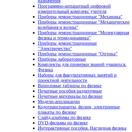
назначения
Программно-аппаратный цифровой
измерительный комплекс учителя
Приборы демонстрационные "Механика"
Приборы демонстрационные "Механические
колебания и волны"
Приборы демонстрационные "Молекулярная
физика и термодинамика"
Приборы демонстрационные
"Электричество"
Приборы демонстрационные "Оптика"
Приборы лабораторные
Комплекты для проверки знаний учащихся.
Физика
Наборы для факультативных занятий и
проектной деятельности
Виниловые таблицы по физике
Печатные пособия раздаточные
Печатные материалы по физике
Модели-аппликации
Кодотранспаранты, фолии, электронные
плакаты по физике
Слайд-альбомы по физике
DVD-фильмы по физике
Интерактивные пособия. Наглядная физика