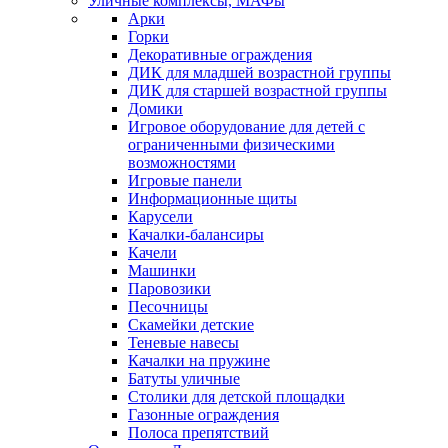
Уличные комплексы, МАФы
Арки
Горки
Декоративные ограждения
ДИК для младшей возрастной группы
ДИК для старшей возрастной группы
Домики
Игровое оборудование для детей с
ограниченными физическими
возможностями
Игровые панели
Информационные щиты
Карусели
Качалки-балансиры
Качели
Машинки
Паровозики
Песочницы
Скамейки детские
Теневые навесы
Качалки на пружине
Батуты уличные
Столики для детской площадки
Газонные ограждения
Полоса препятствий