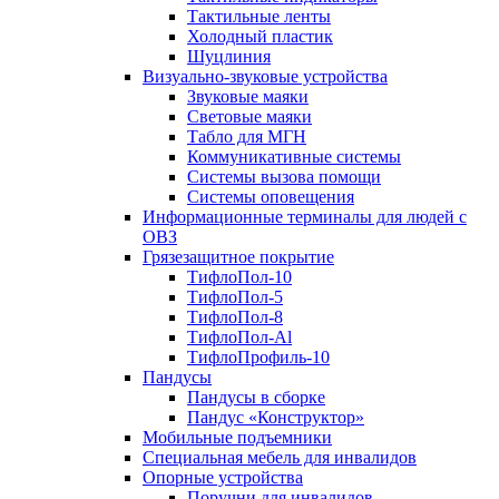
Тактильные ленты
Холодный пластик
Шуцлиния
Визуально-звуковые устройства
Звуковые маяки
Световые маяки
Табло для МГН
Коммуникативные системы
Системы вызова помощи
Системы оповещения
Информационные терминалы для людей с
ОВЗ
Грязезащитное покрытие
ТифлоПол-10
ТифлоПол-5
ТифлоПол-8
ТифлоПол-Al
ТифлоПрофиль-10
Пандусы
Пандусы в сборке
Пандус «Конструктор»
Мобильные подъемники
Специальная мебель для инвалидов
Опорные устройства
Поручни для инвалидов