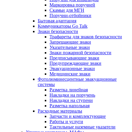
Маркировка поручней
Скамьи для МГН
Поручни-отбойники
Бытовая адаптация
Коммуникаторы Go Talk
Знаки безопасности
Трафареты для знаков безопасности
Запрещающие знаки
Указательные знаки
Знаки пожарной безопасности
Предписывающие знаки
Предупреждающие знаки
Эвакуационные знаки
Медицинские знаки
Фотолюминесцентные эвакуационные
системы
Разметка линейная
Накладки на поручень
Накладки на ступени
Разметка напольная
Расходные материалы
Запчасти и комплектующие
Работы и услуги
Тактильные наземные указатели