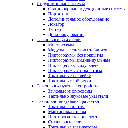
Индукционные системы
Стационарные индукционные системы
Портативные
Дополнительное оборудование
Локатор
Тестер
Доп.оборудование
Тактильные указатели
Мнемосхемы
Модульные системы табличек
Пиктограммы без покрытия
Пиктограммы индивидуальные
Пиктограммы модульные
Пиктограммы с покрытием
Тактильные наклейки
Тактильные таблички
Тактильно-звуковые устройства
Звуковые мнемосхемы
Тактильно-звуковые указатели
Тактильно-визуальная разметка
Тактильная плитка
Маркировка стекла
Противоскользящие ленты
Сигнальные ленты
Тактильные индикаторы