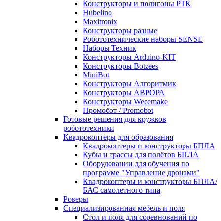
Конструкторы и полигоны РТК
Hubelino
Maxitronix
Конструкторы разные
Робототехнические наборы SENSE
Наборы Техник
Конструкторы Arduino-KIT
Конструкторы Botzees
MiniBot
Конструкторы Алгоритмик
Конструкторы АВРОРА
Конструкторы Weeemake
Промобот / Promobot
Готовые решения для кружков
робототехники
Квадрокоптеры для образования
Квадрокоптеры и конструкторы БПЛА
Кубы и трассы для полётов БПЛА
Оборудовании для обучения по
программе "Управление дронами"
Квадрокоптеры и конструкторы БПЛА/
БАС самолетного типа
Роверы
Специализированная мебель и поля
Стол и поля для соревнований по