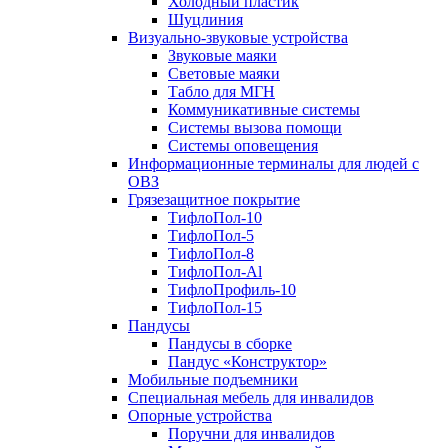
Холодный пластик
Шуцлиния
Визуально-звуковые устройства
Звуковые маяки
Световые маяки
Табло для МГН
Коммуникативные системы
Системы вызова помощи
Системы оповещения
Информационные терминалы для людей с
ОВЗ
Грязезащитное покрытие
ТифлоПол-10
ТифлоПол-5
ТифлоПол-8
ТифлоПол-Al
ТифлоПрофиль-10
ТифлоПол-15
Пандусы
Пандусы в сборке
Пандус «Конструктор»
Мобильные подъемники
Специальная мебель для инвалидов
Опорные устройства
Поручни для инвалидов