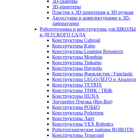
3D-сканеры
3D-принтеры
Пластик к 3D принтерам и 3D ручкам
Аксессуары и комплектующие к 3D-
лаборатории
Робототехника и конструкторы для ШКОЛЫ
и ДЕТСКОГО САДА
Конструкторы Cubroid
Конструкторы Kubo
Конструкторы Learning Resources
Конструкторы Morphun
Конструкторы Tinkamo
Конструкторы Науробо
Конструкторы Фанкластик / Fanclastic
Конструкторы LEGO/ЛЕГО и Аналоги
Конструкторы TETRIX
Конструкторы ТРИК / TRIK
Конструкторы HUNA
Логоробот Пчелка (Bee-Bot)
Конструкторы РОББО
Конструкторы Роботрек
Конструкторы Ларт
Конструкторы VEX Robotics
Робототехнические наборы ROBOTIS
Конструкторы Технолаб