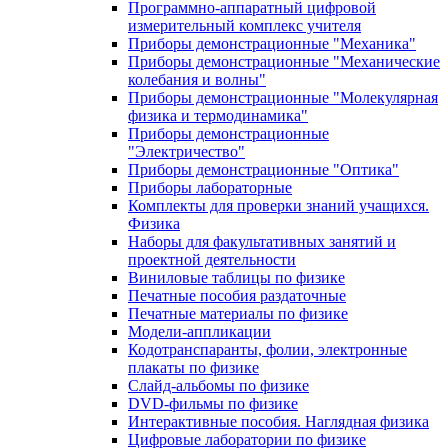
Программно-аппаратный цифровой
измерительный комплекс учителя
Приборы демонстрационные "Механика"
Приборы демонстрационные "Механические
колебания и волны"
Приборы демонстрационные "Молекулярная
физика и термодинамика"
Приборы демонстрационные
"Электричество"
Приборы демонстрационные "Оптика"
Приборы лабораторные
Комплекты для проверки знаний учащихся.
Физика
Наборы для факультативных занятий и
проектной деятельности
Виниловые таблицы по физике
Печатные пособия раздаточные
Печатные материалы по физике
Модели-аппликации
Кодотранспаранты, фолии, электронные
плакаты по физике
Слайд-альбомы по физике
DVD-фильмы по физике
Интерактивные пособия. Наглядная физика
Цифровые лаборатории по физике