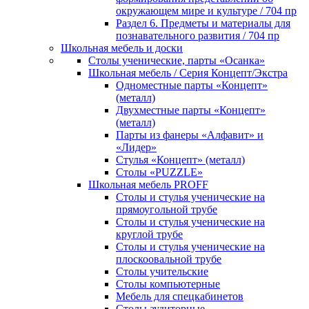
окружающем мире и культуре / 704 пр
Раздел 6. Предметы и материалы для
познавательного развития / 704 пр
Школьная мебель и доски
Столы ученические, парты «Осанка»
Школьная мебель / Серия Концепт/Экстра
Одноместные парты «Концепт»
(металл)
Двухместные парты «Концепт»
(металл)
Парты из фанеры «Алфавит» и
«Лидер»
Стулья «Концепт» (металл)
Столы «PUZZLE»
Школьная мебель PROFF
Столы и стулья ученические на
прямоугольной трубе
Столы и стулья ученические на
круглой трубе
Столы и стулья ученические на
плоскоовальной трубе
Столы учительские
Столы компьютерные
Мебель для спецкабинетов
Столы аудиторные