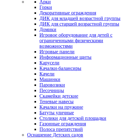
Арки
Горки
Декоративные ограждения
ДИК для младшей возрастной группы
ДИК для старшей возрастной группы
Домики
Игровое оборудование для детей с
ограниченными физическими
возможностями
Игровые панели
Информационные щиты
Карусели
Качалки-балансиры
Качели
Машинки
Паровозики
Песочницы
Скамейки детские
Теневые навесы
Качалки на пружине
Батуты уличные
Столики для детской площадки
Газонные ограждения
Полоса препятствий
Оснащение Детских садов