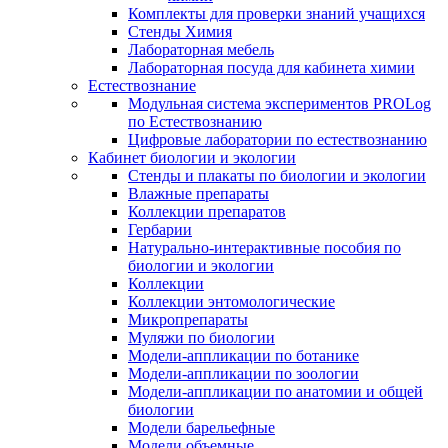
Комплекты для проверки знаний учащихся
Стенды Химия
Лабораторная мебель
Лабораторная посуда для кабинета химии
Естествознание
Модульная система экспериментов PROLog
по Естествознанию
Цифровые лаборатории по естествознанию
Кабинет биологии и экологии
Стенды и плакаты по биологии и экологии
Влажные препараты
Коллекции препаратов
Гербарии
Натурально-интерактивные пособия по
биологии и экологии
Коллекции
Коллекции энтомологические
Микропрепараты
Муляжи по биологии
Модели-аппликации по ботанике
Модели-аппликации по зоологии
Модели-аппликации по анатомии и общей
биологии
Модели барельефные
Модели объемные