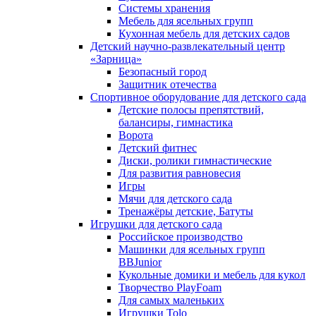
Системы хранения
Мебель для ясельных групп
Кухонная мебель для детских садов
Детский научно-развлекательный центр
«Зарница»
Безопасный город
Защитник отечества
Спортивное оборудование для детского сада
Детские полосы препятствий,
балансиры, гимнастика
Ворота
Детский фитнес
Диски, ролики гимнастические
Для развития равновесия
Игры
Мячи для детского сада
Тренажёры детские, Батуты
Игрушки для детского сада
Российское производство
Машинки для ясельных групп
BBJunior
Кукольные домики и мебель для кукол
Творчество PlayFoam
Для самых маленьких
Игрушки Tolo