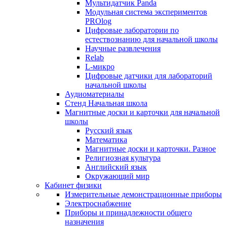
Мультидатчик Panda
Модульная система экспериментов
PROlog
Цифровые лаборатории по
естествознанию для начальной школы
Научные развлечения
Relab
L-микро
Цифровые датчики для лабораторий
начальной школы
Аудиоматериалы
Стенд Начальная школа
Магнитные доски и карточки для начальной
школы
Русский язык
Математика
Магнитные доски и карточки. Разное
Религиозная культура
Английский язык
Окружающий мир
Кабинет физики
Измерительные демонстрационные приборы
Электроснабжение
Приборы и принадлежности общего
назначения