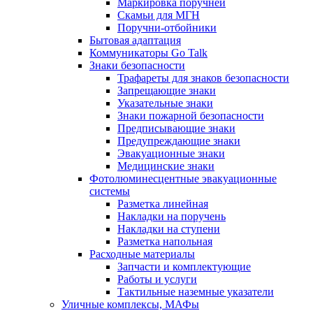
Маркировка поручней
Скамьи для МГН
Поручни-отбойники
Бытовая адаптация
Коммуникаторы Go Talk
Знаки безопасности
Трафареты для знаков безопасности
Запрещающие знаки
Указательные знаки
Знаки пожарной безопасности
Предписывающие знаки
Предупреждающие знаки
Эвакуационные знаки
Медицинские знаки
Фотолюминесцентные эвакуационные
системы
Разметка линейная
Накладки на поручень
Накладки на ступени
Разметка напольная
Расходные материалы
Запчасти и комплектующие
Работы и услуги
Тактильные наземные указатели
Уличные комплексы, МАФы