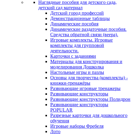
Наглядные пособия для детского сада,
детский сад материал
Детский город профессий
Демонстрационные таблицы
Динамические пособия
Динамические раздаточные пособия.
Средства обратной связи (веера).
Игровые комплекты. Игровые
комплекты для групповой
деятельности.
Карточки с заданиями
Материалы для конструирования и
моделирования Дошколка
Настольные игры и пазлы
Основы для творчества (комплекты) -
книжки-тренажёры
Развивающие игровые тренажеры
Развивающие конструкторы
Развивающие конструкторы Полидрон
Развивающие конструкторы
POPULAR
Разрезные карточки для дошкольного
обучения
Игровые наборы Фребеля
Лото