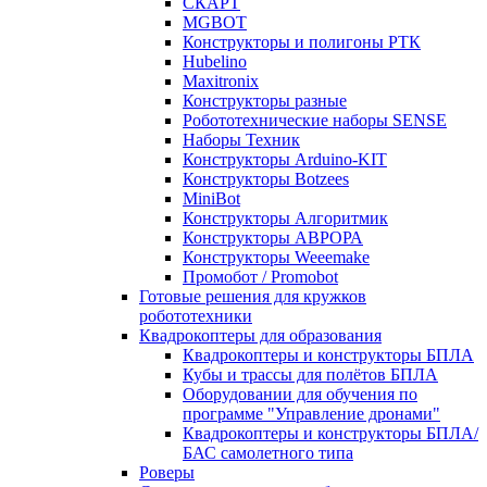
СКАРТ
MGBOT
Конструкторы и полигоны РТК
Hubelino
Maxitronix
Конструкторы разные
Робототехнические наборы SENSE
Наборы Техник
Конструкторы Arduino-KIT
Конструкторы Botzees
MiniBot
Конструкторы Алгоритмик
Конструкторы АВРОРА
Конструкторы Weeemake
Промобот / Promobot
Готовые решения для кружков
робототехники
Квадрокоптеры для образования
Квадрокоптеры и конструкторы БПЛА
Кубы и трассы для полётов БПЛА
Оборудовании для обучения по
программе "Управление дронами"
Квадрокоптеры и конструкторы БПЛА/
БАС самолетного типа
Роверы