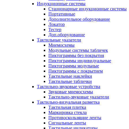
Индукционные системы
Стационарные индукционные системы
Портативные
Дополнительное оборудование
Локатор
Тестер
Доп.оборудование
Тактильные указатели
Мнемосхемы
Модульные системы табличек
Пиктограммы без покрытия
Пиктограммы индивидуальные
Пиктограммы модульные
Пиктограммы с покрытием
Тактильные наклейки
Тактильные таблички
Тактильно-звуковые устройства
Звуковые мнемосхемы
Тактильно-звуковые указатели
Тактильно-визуальная разметка
Тактильная плитка
Маркировка стекла
Противоскользящие ленты
Сигнальные ленты
Тактильные индикаторы