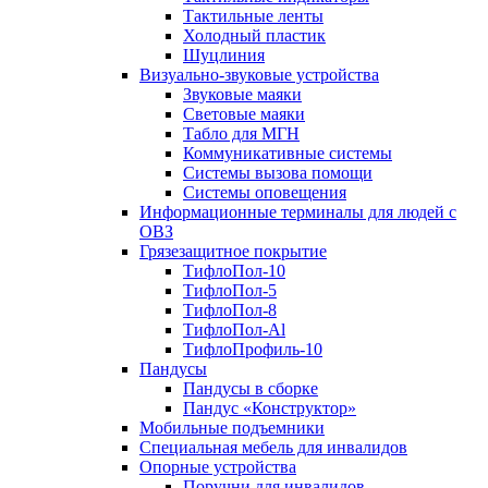
Тактильные ленты
Холодный пластик
Шуцлиния
Визуально-звуковые устройства
Звуковые маяки
Световые маяки
Табло для МГН
Коммуникативные системы
Системы вызова помощи
Системы оповещения
Информационные терминалы для людей с
ОВЗ
Грязезащитное покрытие
ТифлоПол-10
ТифлоПол-5
ТифлоПол-8
ТифлоПол-Al
ТифлоПрофиль-10
Пандусы
Пандусы в сборке
Пандус «Конструктор»
Мобильные подъемники
Специальная мебель для инвалидов
Опорные устройства
Поручни для инвалидов