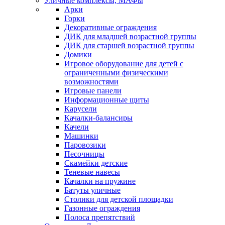
Уличные комплексы, МАФы
Арки
Горки
Декоративные ограждения
ДИК для младшей возрастной группы
ДИК для старшей возрастной группы
Домики
Игровое оборудование для детей с
ограниченными физическими
возможностями
Игровые панели
Информационные щиты
Карусели
Качалки-балансиры
Качели
Машинки
Паровозики
Песочницы
Скамейки детские
Теневые навесы
Качалки на пружине
Батуты уличные
Столики для детской площадки
Газонные ограждения
Полоса препятствий