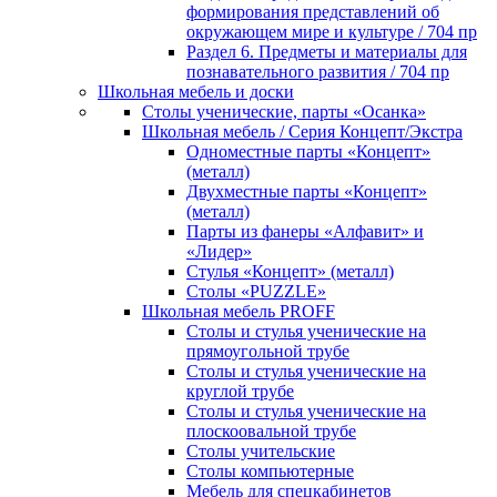
формирования представлений об
окружающем мире и культуре / 704 пр
Раздел 6. Предметы и материалы для
познавательного развития / 704 пр
Школьная мебель и доски
Столы ученические, парты «Осанка»
Школьная мебель / Серия Концепт/Экстра
Одноместные парты «Концепт»
(металл)
Двухместные парты «Концепт»
(металл)
Парты из фанеры «Алфавит» и
«Лидер»
Стулья «Концепт» (металл)
Столы «PUZZLE»
Школьная мебель PROFF
Столы и стулья ученические на
прямоугольной трубе
Столы и стулья ученические на
круглой трубе
Столы и стулья ученические на
плоскоовальной трубе
Столы учительские
Столы компьютерные
Мебель для спецкабинетов