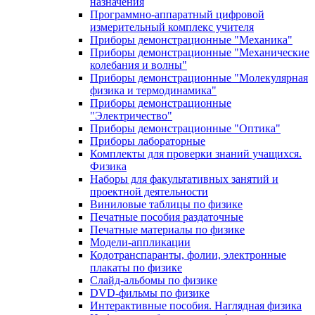
назначения
Программно-аппаратный цифровой
измерительный комплекс учителя
Приборы демонстрационные "Механика"
Приборы демонстрационные "Механические
колебания и волны"
Приборы демонстрационные "Молекулярная
физика и термодинамика"
Приборы демонстрационные
"Электричество"
Приборы демонстрационные "Оптика"
Приборы лабораторные
Комплекты для проверки знаний учащихся.
Физика
Наборы для факультативных занятий и
проектной деятельности
Виниловые таблицы по физике
Печатные пособия раздаточные
Печатные материалы по физике
Модели-аппликации
Кодотранспаранты, фолии, электронные
плакаты по физике
Слайд-альбомы по физике
DVD-фильмы по физике
Интерактивные пособия. Наглядная физика