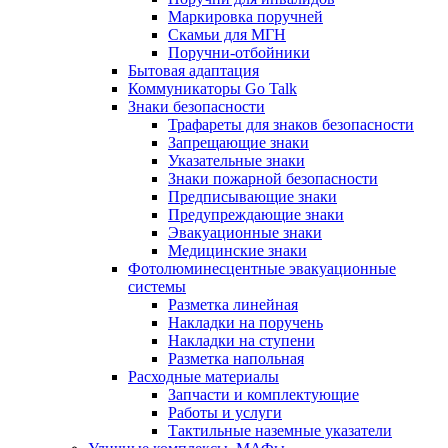
Маркировка поручней
Скамьи для МГН
Поручни-отбойники
Бытовая адаптация
Коммуникаторы Go Talk
Знаки безопасности
Трафареты для знаков безопасности
Запрещающие знаки
Указательные знаки
Знаки пожарной безопасности
Предписывающие знаки
Предупреждающие знаки
Эвакуационные знаки
Медицинские знаки
Фотолюминесцентные эвакуационные
системы
Разметка линейная
Накладки на поручень
Накладки на ступени
Разметка напольная
Расходные материалы
Запчасти и комплектующие
Работы и услуги
Тактильные наземные указатели