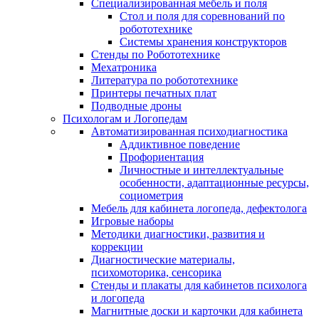
Специализированная мебель и поля
Стол и поля для соревнований по
робототехнике
Системы хранения конструкторов
Стенды по Робототехнике
Мехатроника
Литература по робототехнике
Принтеры печатных плат
Подводные дроны
Психологам и Логопедам
Автоматизированная психодиагностика
Аддиктивное поведение
Профориентация
Личностные и интеллектуальные
особенности, адаптационные ресурсы,
социометрия
Мебель для кабинета логопеда, дефектолога
Игровые наборы
Методики диагностики, развития и
коррекции
Диагностические материалы,
психомоторика, сенсорика
Стенды и плакаты для кабинетов психолога
и логопеда
Магнитные доски и карточки для кабинета