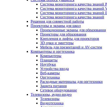
Система мониторинга качества знаний Pr
Система мониторинга качества знаний 
Система мониторинга качества знани
Система мониторинга качества знаний
Решения для совместной работы
Проекторы и экраны для школ
Проекционные экраны для образования
Проекторы для образования
Крепления и лифты для проекторов
3D очки и эмиттеры
Мебель для презентаций и AV-систем
Компьютеры и оргтехника
Компьютеры
Планшеты
Ноутбуки
Устройства ввода
Веб-камеры
Оргтехника
Расходные материалы для оргтехники
Защита питания
Сетевое оборудование
Телевизоры, аудио-видео
Телевизоры
Видеотехника