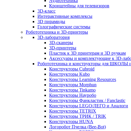
Аудиотехника
Кронштейны для телевизоров
3D-класс
Интерактивные комплексы
3D пирамиды
Голографические системы
Робототехника и 3D-принтеры
3D-лаборатория
3D-сканеры
3D-принтеры
Пластик к 3D принтерам и 3D ручкам
Аксессуары и комплектующие к 3D-лаб
Робототехника и конструкторы для ШКОЛ
Конструкторы Cubroid
Конструкторы Kubo
Конструкторы Learning Resources
Конструкторы Morphun
Конструкторы Tinkamo
Конструкторы Науробо
Конструкторы Фанкластик / Fanclastic
Конструкторы LEGO/ЛЕГО и Аналоги
Конструкторы TETRIX
Конструкторы ТРИК / TRIK
Конструкторы HUNA
Логоробот Пчелка (Bee-Bot)