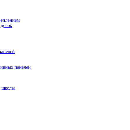
реплением
 досок
панелей
тивных панелей
и школы