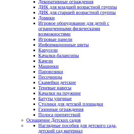
Декоративные ограждения
ДИК для младшей возрастной группы
ДИК для старшей возрастной группы
Домики
Игровое оборудование для детей с
ограниченными физическими
возможностями
Игровые панели
Информационные щиты
Карусели
Качалки-балансиры
Качели
Машинки
Паровозики
Песочницы
Скамейки детские
Теневые навесы
Качалки на пружине
Батуты уличные
Столики для детской площадки
Газонные ограждения
Полоса препятствий
Оснащение Детских садов
Наглядные пособия для детского сада,
детский сад материал