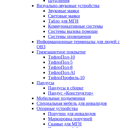
Шуцлиния
Визуально-звуковые устройства
Звуковые маяки
Световые маяки
Табло для МГН
Коммуникативные системы
Системы вызова помощи
Системы оповещения
Информационные терминалы для людей с
ОВЗ
Грязезащитное покрытие
ТифлоПол-10
ТифлоПол-5
ТифлоПол-8
ТифлоПол-Al
ТифлоПрофиль-10
Пандусы
Пандусы в сборке
Пандус «Конструктор»
Мобильные подъемники
Специальная мебель для инвалидов
Опорные устройства
Поручни для инвалидов
Маркировка поручней
Скамьи для МГН