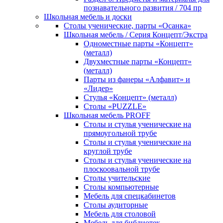
познавательного развития / 704 пр
Школьная мебель и доски
Столы ученические, парты «Осанка»
Школьная мебель / Серия Концепт/Экстра
Одноместные парты «Концепт»
(металл)
Двухместные парты «Концепт»
(металл)
Парты из фанеры «Алфавит» и
«Лидер»
Стулья «Концепт» (металл)
Столы «PUZZLE»
Школьная мебель PROFF
Столы и стулья ученические на
прямоугольной трубе
Столы и стулья ученические на
круглой трубе
Столы и стулья ученические на
плоскоовальной трубе
Столы учительские
Столы компьютерные
Мебель для спецкабинетов
Столы аудиторные
Мебель для столовой
Мебель для библиотек