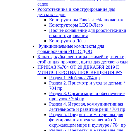
садов
Робототехника и конструирование для
детских садов
Конструкторы Fanclastic/Фанкластик
Конструкторы LEGO/Лего
Прочее оснащение для робототехники
и конструирования
Конструктор Лёва
Функциональные комплекты для
формирования РППС ДОО
Канаты, кубы, лестницы, скамейки, стенки,
стойки для прыжков, щиты для детского сада
ПРИКАЗ №704 ОТ 20 ДЕКАБРЯ 2019 Г.
МИНИСТЕРСТВА ПРОСВЕЩЕНИЯ РФ
Раздел 1. Мебель / 704 пр
Раздел 2. Присмотр и уход за детьми /
704 пр
Раздел 3. Организация и обеспечение
прогулок / 704 пр
Раздел 4. Игровая, коммуникативная
деятельность и развитие речи / 704 пр
Раздел 5. Предметы и материалы для
формирования представлений об
окружающем мире и культуре / 704 пр
Раздел 6. Предметы и материалы для