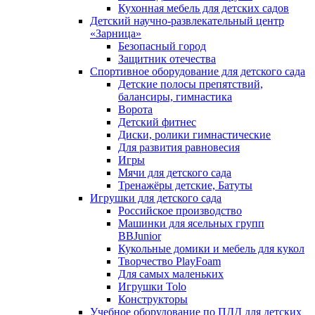
Кухонная мебель для детских садов
Детский научно-развлекательный центр
«Зарница»
Безопасный город
Защитник отечества
Спортивное оборудование для детского сада
Детские полосы препятствий,
балансиры, гимнастика
Ворота
Детский фитнес
Диски, ролики гимнастические
Для развития равновесия
Игры
Мячи для детского сада
Тренажёры детские, Батуты
Игрушки для детского сада
Российское производство
Машинки для ясельных групп
BBJunior
Кукольные домики и мебель для кукол
Творчество PlayFoam
Для самых маленьких
Игрушки Tolo
Конструкторы
Учебное оборудование по ПДД для детских