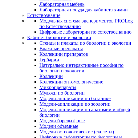
Лабораторная мебель
Лабораторная посуда для кабинета химии
Естествознание
Модульная система экспериментов PROLog
по Естествознанию
Цифровые лаборатории по естествознанию
Кабинет биологии и экологии
Стенды и плакаты по биологии и экологии
Влажные препараты
Коллекции препаратов
Гербарии
Натурально-интерактивные пособия по
биологии и экологии
Коллекции
Коллекции энтомологические
Микропрепараты
Муляжи по биологии
Модели-аппликации по ботанике
Модели-аппликации по зоологии
Модели-аппликации по анатомии и общей
биологии
Модели барельефные
Модели объемные
Модели остеологические (скелеты)
Цифровые лаборатории по биологии и