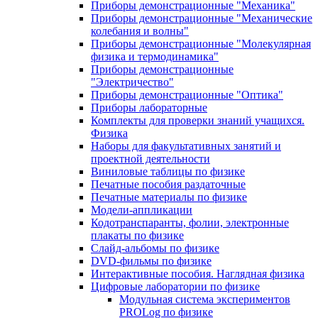
Приборы демонстрационные "Механика"
Приборы демонстрационные "Механические
колебания и волны"
Приборы демонстрационные "Молекулярная
физика и термодинамика"
Приборы демонстрационные
"Электричество"
Приборы демонстрационные "Оптика"
Приборы лабораторные
Комплекты для проверки знаний учащихся.
Физика
Наборы для факультативных занятий и
проектной деятельности
Виниловые таблицы по физике
Печатные пособия раздаточные
Печатные материалы по физике
Модели-аппликации
Кодотранспаранты, фолии, электронные
плакаты по физике
Слайд-альбомы по физике
DVD-фильмы по физике
Интерактивные пособия. Наглядная физика
Цифровые лаборатории по физике
Модульная система экспериментов
PROLog по физике