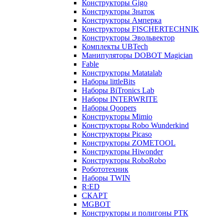
Конструкторы Gigo
Конструкторы Знаток
Конструкторы Амперка
Конструкторы FISCHERTECHNIK
Конструкторы Эвольвектор
Комплекты UBTech
Манипуляторы DOBOT Magician
Fable
Конструкторы Matatalab
Наборы littleBits
Наборы BiTronics Lab
Наборы INTERWRITE
Наборы Qoopers
Конструкторы Mimio
Конструкторы Robo Wunderkind
Конструкторы Picaso
Конструкторы ZOMETOOL
Конструкторы Hiwonder
Конструкторы RoboRobo
Робототехник
Наборы TWIN
R:ED
СКАРТ
MGBOT
Конструкторы и полигоны РТК