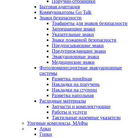
Поручни-отбойники
Бытовая адаптация
Коммуникаторы Go Talk
Знаки безопасности
Трафареты для знаков безопасности
Запрещающие знаки
Указательные знаки
Знаки пожарной безопасности
Предписывающие знаки
Предупреждающие знаки
Эвакуационные знаки
Медицинские знаки
Фотолюминесцентные эвакуационные
системы
Разметка линейная
Накладки на поручень
Накладки на ступени
Разметка напольная
Расходные материалы
Запчасти и комплектующие
Работы и услуги
Тактильные наземные указатели
Уличные комплексы, МАФы
Арки
Горки