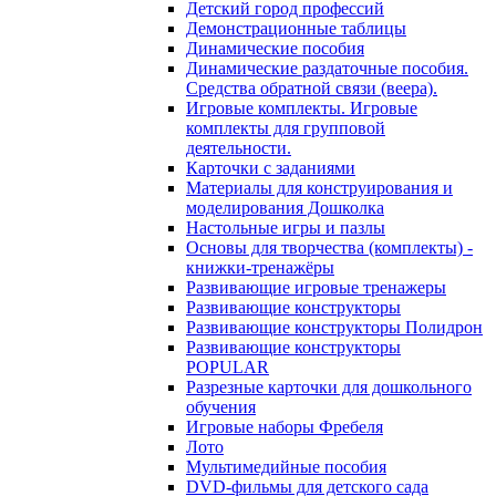
Детский город профессий
Демонстрационные таблицы
Динамические пособия
Динамические раздаточные пособия.
Средства обратной связи (веера).
Игровые комплекты. Игровые
комплекты для групповой
деятельности.
Карточки с заданиями
Материалы для конструирования и
моделирования Дошколка
Настольные игры и пазлы
Основы для творчества (комплекты) -
книжки-тренажёры
Развивающие игровые тренажеры
Развивающие конструкторы
Развивающие конструкторы Полидрон
Развивающие конструкторы
POPULAR
Разрезные карточки для дошкольного
обучения
Игровые наборы Фребеля
Лото
Мультимедийные пособия
DVD-фильмы для детского сада