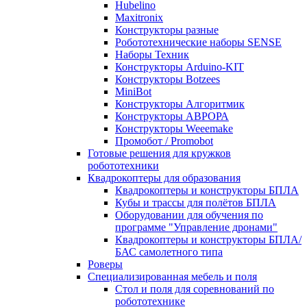
Hubelino
Maxitronix
Конструкторы разные
Робототехнические наборы SENSE
Наборы Техник
Конструкторы Arduino-KIT
Конструкторы Botzees
MiniBot
Конструкторы Алгоритмик
Конструкторы АВРОРА
Конструкторы Weeemake
Промобот / Promobot
Готовые решения для кружков
робототехники
Квадрокоптеры для образования
Квадрокоптеры и конструкторы БПЛА
Кубы и трассы для полётов БПЛА
Оборудовании для обучения по
программе "Управление дронами"
Квадрокоптеры и конструкторы БПЛА/
БАС самолетного типа
Роверы
Специализированная мебель и поля
Стол и поля для соревнований по
робототехнике