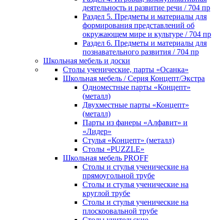
деятельность и развитие речи / 704 пр
Раздел 5. Предметы и материалы для
формирования представлений об
окружающем мире и культуре / 704 пр
Раздел 6. Предметы и материалы для
познавательного развития / 704 пр
Школьная мебель и доски
Столы ученические, парты «Осанка»
Школьная мебель / Серия Концепт/Экстра
Одноместные парты «Концепт»
(металл)
Двухместные парты «Концепт»
(металл)
Парты из фанеры «Алфавит» и
«Лидер»
Стулья «Концепт» (металл)
Столы «PUZZLE»
Школьная мебель PROFF
Столы и стулья ученические на
прямоугольной трубе
Столы и стулья ученические на
круглой трубе
Столы и стулья ученические на
плоскоовальной трубе
Столы учительские