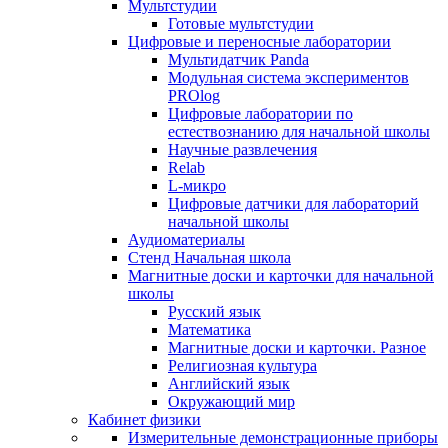
Мультстудии
Готовые мультстудии
Цифровые и переносные лаборатории
Мультидатчик Panda
Модульная система экспериментов
PROlog
Цифровые лаборатории по
естествознанию для начальной школы
Научные развлечения
Relab
L-микро
Цифровые датчики для лабораторий
начальной школы
Аудиоматериалы
Стенд Начальная школа
Магнитные доски и карточки для начальной
школы
Русский язык
Математика
Магнитные доски и карточки. Разное
Религиозная культура
Английский язык
Окружающий мир
Кабинет физики
Измерительные демонстрационные приборы