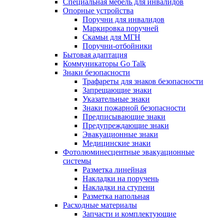
Специальная мебель для инвалидов
Опорные устройства
Поручни для инвалидов
Маркировка поручней
Скамьи для МГН
Поручни-отбойники
Бытовая адаптация
Коммуникаторы Go Talk
Знаки безопасности
Трафареты для знаков безопасности
Запрещающие знаки
Указательные знаки
Знаки пожарной безопасности
Предписывающие знаки
Предупреждающие знаки
Эвакуационные знаки
Медицинские знаки
Фотолюминесцентные эвакуационные
системы
Разметка линейная
Накладки на поручень
Накладки на ступени
Разметка напольная
Расходные материалы
Запчасти и комплектующие