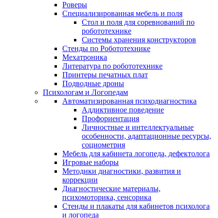
Роверы
Специализированная мебель и поля
Стол и поля для соревнований по
робототехнике
Системы хранения конструкторов
Стенды по Робототехнике
Мехатроника
Литература по робототехнике
Принтеры печатных плат
Подводные дроны
Психологам и Логопедам
Автоматизированная психодиагностика
Аддиктивное поведение
Профориентация
Личностные и интеллектуальные
особенности, адаптационные ресурсы,
социометрия
Мебель для кабинета логопеда, дефектолога
Игровые наборы
Методики диагностики, развития и
коррекции
Диагностические материалы,
психомоторика, сенсорика
Стенды и плакаты для кабинетов психолога
и логопеда