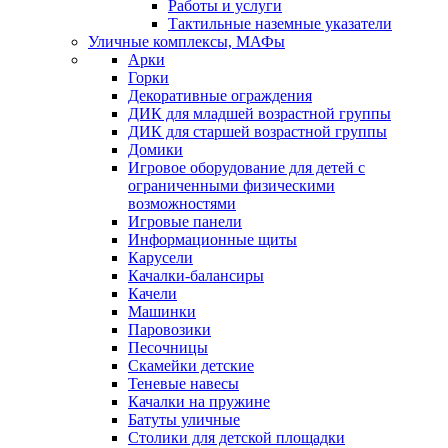
Работы и услуги
Тактильные наземные указатели
Уличные комплексы, МАФы
Арки
Горки
Декоративные ограждения
ДИК для младшей возрастной группы
ДИК для старшей возрастной группы
Домики
Игровое оборудование для детей с
ограниченными физическими
возможностями
Игровые панели
Информационные щиты
Карусели
Качалки-балансиры
Качели
Машинки
Паровозики
Песочницы
Скамейки детские
Теневые навесы
Качалки на пружине
Батуты уличные
Столики для детской площадки