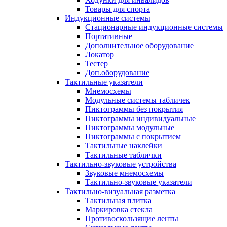
Товары для спорта
Индукционные системы
Стационарные индукционные системы
Портативные
Дополнительное оборудование
Локатор
Тестер
Доп.оборудование
Тактильные указатели
Мнемосхемы
Модульные системы табличек
Пиктограммы без покрытия
Пиктограммы индивидуальные
Пиктограммы модульные
Пиктограммы с покрытием
Тактильные наклейки
Тактильные таблички
Тактильно-звуковые устройства
Звуковые мнемосхемы
Тактильно-звуковые указатели
Тактильно-визуальная разметка
Тактильная плитка
Маркировка стекла
Противоскользящие ленты