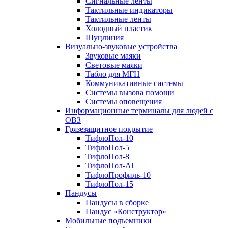
Сигнальные ленты
Тактильные индикаторы
Тактильные ленты
Холодный пластик
Шуцлиния
Визуально-звуковые устройства
Звуковые маяки
Световые маяки
Табло для МГН
Коммуникативные системы
Системы вызова помощи
Системы оповещения
Информационные терминалы для людей с
ОВЗ
Грязезащитное покрытие
ТифлоПол-10
ТифлоПол-5
ТифлоПол-8
ТифлоПол-Al
ТифлоПрофиль-10
ТифлоПол-15
Пандусы
Пандусы в сборке
Пандус «Конструктор»
Мобильные подъемники