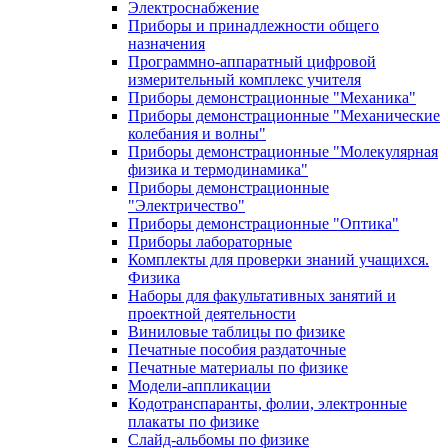
Электроснабжение
Приборы и принадлежности общего
назначения
Программно-аппаратный цифровой
измерительный комплекс учителя
Приборы демонстрационные "Механика"
Приборы демонстрационные "Механические
колебания и волны"
Приборы демонстрационные "Молекулярная
физика и термодинамика"
Приборы демонстрационные
"Электричество"
Приборы демонстрационные "Оптика"
Приборы лабораторные
Комплекты для проверки знаний учащихся.
Физика
Наборы для факультативных занятий и
проектной деятельности
Виниловые таблицы по физике
Печатные пособия раздаточные
Печатные материалы по физике
Модели-аппликации
Кодотранспаранты, фолии, электронные
плакаты по физике
Слайд-альбомы по физике