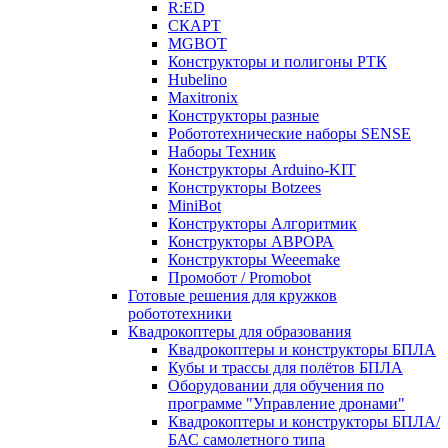
R:ED
СКАРТ
MGBOT
Конструкторы и полигоны РТК
Hubelino
Maxitronix
Конструкторы разные
Робототехнические наборы SENSE
Наборы Техник
Конструкторы Arduino-KIT
Конструкторы Botzees
MiniBot
Конструкторы Алгоритмик
Конструкторы АВРОРА
Конструкторы Weeemake
Промобот / Promobot
Готовые решения для кружков
робототехники
Квадрокоптеры для образования
Квадрокоптеры и конструкторы БПЛА
Кубы и трассы для полётов БПЛА
Оборудовании для обучения по
программе "Управление дронами"
Квадрокоптеры и конструкторы БПЛА/
БАС самолетного типа