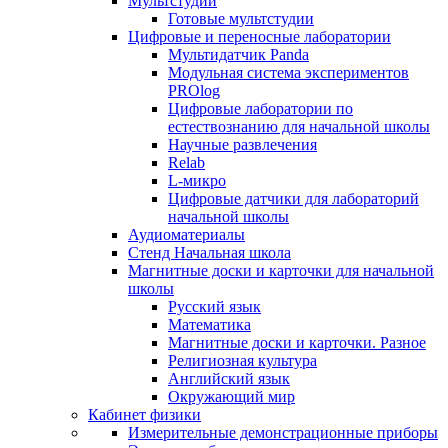
Мультстудии
Готовые мультстудии
Цифровые и переносные лаборатории
Мультидатчик Panda
Модульная система экспериментов
PROlog
Цифровые лаборатории по
естествознанию для начальной школы
Научные развлечения
Relab
L-микро
Цифровые датчики для лабораторий
начальной школы
Аудиоматериалы
Стенд Начальная школа
Магнитные доски и карточки для начальной
школы
Русский язык
Математика
Магнитные доски и карточки. Разное
Религиозная культура
Английский язык
Окружающий мир
Кабинет физики
Измерительные демонстрационные приборы