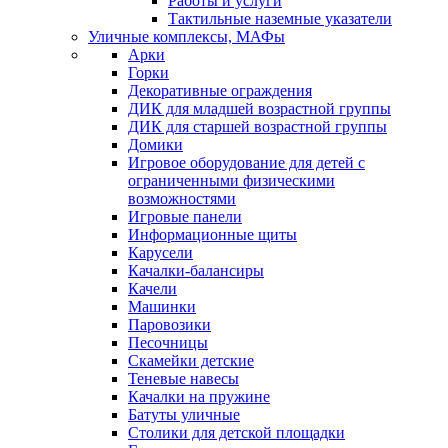
Работы и услуги
Тактильные наземные указатели
Уличные комплексы, МАФы
Арки
Горки
Декоративные ограждения
ДИК для младшей возрастной группы
ДИК для старшей возрастной группы
Домики
Игровое оборудование для детей с
ограниченными физическими
возможностями
Игровые панели
Информационные щиты
Карусели
Качалки-балансиры
Качели
Машинки
Паровозики
Песочницы
Скамейки детские
Теневые навесы
Качалки на пружине
Батуты уличные
Столики для детской площадки