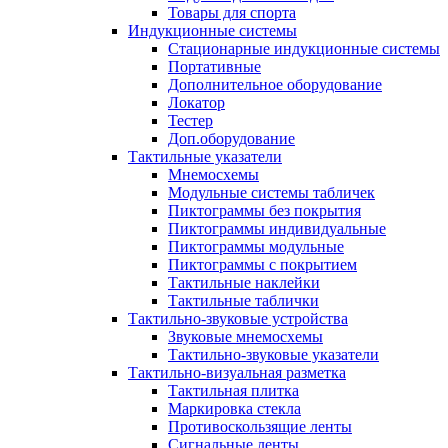
Товары для спорта
Индукционные системы
Стационарные индукционные системы
Портативные
Дополнительное оборудование
Локатор
Тестер
Доп.оборудование
Тактильные указатели
Мнемосхемы
Модульные системы табличек
Пиктограммы без покрытия
Пиктограммы индивидуальные
Пиктограммы модульные
Пиктограммы с покрытием
Тактильные наклейки
Тактильные таблички
Тактильно-звуковые устройства
Звуковые мнемосхемы
Тактильно-звуковые указатели
Тактильно-визуальная разметка
Тактильная плитка
Маркировка стекла
Противоскользящие ленты
Сигнальные ленты