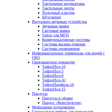
Тактильные индикаторы
Тактильные ленты
Холодный пластик
Шуцлиния
Визуально-звуковые устройства
Звуковые маяки
Световые маяки
Табло для МГН
Коммуникативные системы
Системы вызова помощи
Системы оповещения
Информационные терминалы для людей с
ОВЗ
Грязезащитное покрытие
ТифлоПол-10
ТифлоПол-5
ТифлоПол-8
ТифлоПол-Al
ТифлоПрофиль-10
ТифлоПол-15
Пандусы
Пандусы в сборке
Пандус «Конструктор»
Мобильные подъемники
Специальная мебель для инвалидов