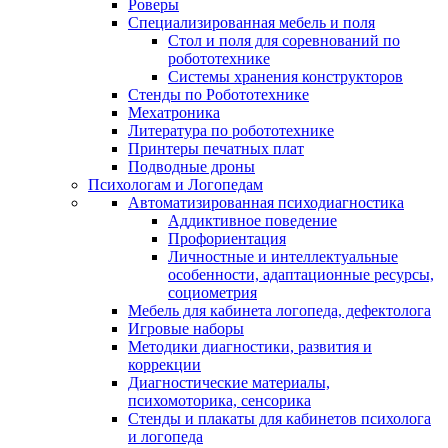
Роверы
Специализированная мебель и поля
Стол и поля для соревнований по
робототехнике
Системы хранения конструкторов
Стенды по Робототехнике
Мехатроника
Литература по робототехнике
Принтеры печатных плат
Подводные дроны
Психологам и Логопедам
Автоматизированная психодиагностика
Аддиктивное поведение
Профориентация
Личностные и интеллектуальные
особенности, адаптационные ресурсы,
социометрия
Мебель для кабинета логопеда, дефектолога
Игровые наборы
Методики диагностики, развития и
коррекции
Диагностические материалы,
психомоторика, сенсорика
Стенды и плакаты для кабинетов психолога
и логопеда