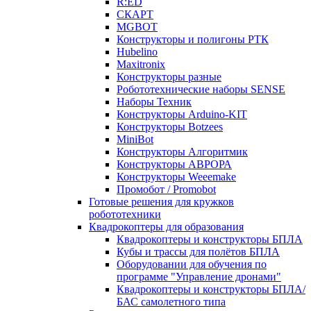
R:ED
СКАРТ
MGBOT
Конструкторы и полигоны РТК
Hubelino
Maxitronix
Конструкторы разные
Робототехнические наборы SENSE
Наборы Техник
Конструкторы Arduino-KIT
Конструкторы Botzees
MiniBot
Конструкторы Алгоритмик
Конструкторы АВРОРА
Конструкторы Weeemake
Промобот / Promobot
Готовые решения для кружков
робототехники
Квадрокоптеры для образования
Квадрокоптеры и конструкторы БПЛА
Кубы и трассы для полётов БПЛА
Оборудовании для обучения по
программе "Управление дронами"
Квадрокоптеры и конструкторы БПЛА/
БАС самолетного типа