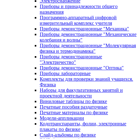
Электроснабжение
Приборы и принадлежности общего
назначения
Программно-аппаратный цифровой
измерительный комплекс учителя
Приборы демонстрационные "Механика"
Приборы демонстрационные "Механические
колебания и волны"
Приборы демонстрационные "Молекулярная
физика и термодинамика"
Приборы демонстрационные
"Электричество"
Приборы демонстрационные "Оптика"
Приборы лабораторные
Комплекты для проверки знаний учащихся.
Физика
Наборы для факультативных занятий и
проектной деятельности
Виниловые таблицы по физике
Печатные пособия раздаточные
Печатные материалы по физике
Модели-аппликации
Кодотранспаранты, фолии, электронные
плакаты по физике
Слайд-альбомы по физике