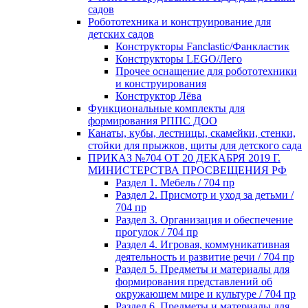
садов
Робототехника и конструирование для
детских садов
Конструкторы Fanclastic/Фанкластик
Конструкторы LEGO/Лего
Прочее оснащение для робототехники
и конструирования
Конструктор Лёва
Функциональные комплекты для
формирования РППС ДОО
Канаты, кубы, лестницы, скамейки, стенки,
стойки для прыжков, щиты для детского сада
ПРИКАЗ №704 ОТ 20 ДЕКАБРЯ 2019 Г.
МИНИСТЕРСТВА ПРОСВЕЩЕНИЯ РФ
Раздел 1. Мебель / 704 пр
Раздел 2. Присмотр и уход за детьми /
704 пр
Раздел 3. Организация и обеспечение
прогулок / 704 пр
Раздел 4. Игровая, коммуникативная
деятельность и развитие речи / 704 пр
Раздел 5. Предметы и материалы для
формирования представлений об
окружающем мире и культуре / 704 пр
Раздел 6. Предметы и материалы для