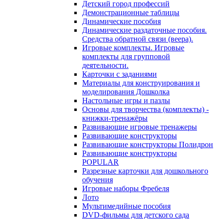
Детский город профессий
Демонстрационные таблицы
Динамические пособия
Динамические раздаточные пособия.
Средства обратной связи (веера).
Игровые комплекты. Игровые
комплекты для групповой
деятельности.
Карточки с заданиями
Материалы для конструирования и
моделирования Дошколка
Настольные игры и пазлы
Основы для творчества (комплекты) -
книжки-тренажёры
Развивающие игровые тренажеры
Развивающие конструкторы
Развивающие конструкторы Полидрон
Развивающие конструкторы
POPULAR
Разрезные карточки для дошкольного
обучения
Игровые наборы Фребеля
Лото
Мультимедийные пособия
DVD-фильмы для детского сада