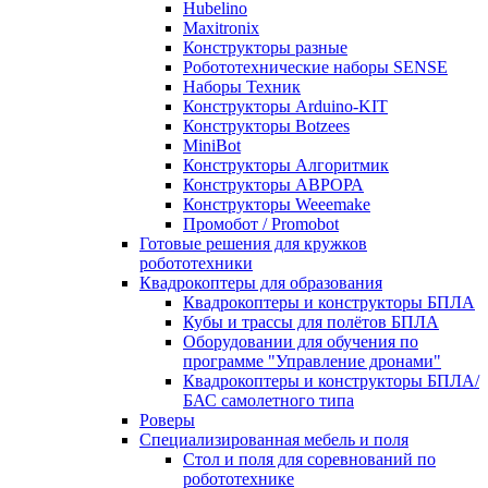
Hubelino
Maxitronix
Конструкторы разные
Робототехнические наборы SENSE
Наборы Техник
Конструкторы Arduino-KIT
Конструкторы Botzees
MiniBot
Конструкторы Алгоритмик
Конструкторы АВРОРА
Конструкторы Weeemake
Промобот / Promobot
Готовые решения для кружков
робототехники
Квадрокоптеры для образования
Квадрокоптеры и конструкторы БПЛА
Кубы и трассы для полётов БПЛА
Оборудовании для обучения по
программе "Управление дронами"
Квадрокоптеры и конструкторы БПЛА/
БАС самолетного типа
Роверы
Специализированная мебель и поля
Стол и поля для соревнований по
робототехнике