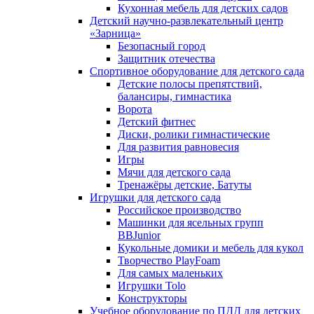
Кухонная мебель для детских садов
Детский научно-развлекательный центр
«Зарница»
Безопасный город
Защитник отечества
Спортивное оборудование для детского сада
Детские полосы препятствий,
балансиры, гимнастика
Ворота
Детский фитнес
Диски, ролики гимнастические
Для развития равновесия
Игры
Мячи для детского сада
Тренажёры детские, Батуты
Игрушки для детского сада
Российское производство
Машинки для ясельных групп
BBJunior
Кукольные домики и мебель для кукол
Творчество PlayFoam
Для самых маленьких
Игрушки Tolo
Конструкторы
Учебное оборудование по ПДД для детских