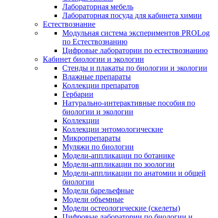
Лабораторная мебель
Лабораторная посуда для кабинета химии
Естествознание
Модульная система экспериментов PROLog
по Естествознанию
Цифровые лаборатории по естествознанию
Кабинет биологии и экологии
Стенды и плакаты по биологии и экологии
Влажные препараты
Коллекции препаратов
Гербарии
Натурально-интерактивные пособия по
биологии и экологии
Коллекции
Коллекции энтомологические
Микропрепараты
Муляжи по биологии
Модели-аппликации по ботанике
Модели-аппликации по зоологии
Модели-аппликации по анатомии и общей
биологии
Модели барельефные
Модели объемные
Модели остеологические (скелеты)
Цифровые лаборатории по биологии и