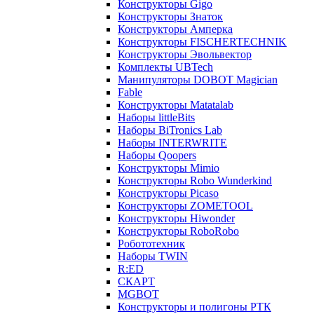
Конструкторы Gigo
Конструкторы Знаток
Конструкторы Амперка
Конструкторы FISCHERTECHNIK
Конструкторы Эвольвектор
Комплекты UBTech
Манипуляторы DOBOT Magician
Fable
Конструкторы Matatalab
Наборы littleBits
Наборы BiTronics Lab
Наборы INTERWRITE
Наборы Qoopers
Конструкторы Mimio
Конструкторы Robo Wunderkind
Конструкторы Picaso
Конструкторы ZOMETOOL
Конструкторы Hiwonder
Конструкторы RoboRobo
Робототехник
Наборы TWIN
R:ED
СКАРТ
MGBOT
Конструкторы и полигоны РТК