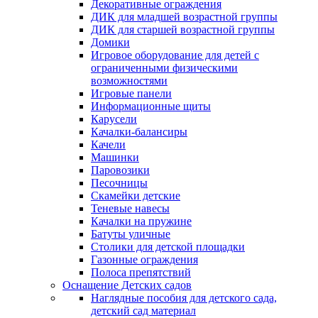
Декоративные ограждения
ДИК для младшей возрастной группы
ДИК для старшей возрастной группы
Домики
Игровое оборудование для детей с
ограниченными физическими
возможностями
Игровые панели
Информационные щиты
Карусели
Качалки-балансиры
Качели
Машинки
Паровозики
Песочницы
Скамейки детские
Теневые навесы
Качалки на пружине
Батуты уличные
Столики для детской площадки
Газонные ограждения
Полоса препятствий
Оснащение Детских садов
Наглядные пособия для детского сада,
детский сад материал