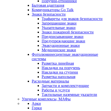
Поручни-отбойники
Бытовая адаптация
Коммуникаторы Go Talk
Знаки безопасности
Трафареты для знаков безопасности
Запрещающие знаки
Указательные знаки
Знаки пожарной безопасности
Предписывающие знаки
Предупреждающие знаки
Эвакуационные знаки
Медицинские знаки
Фотолюминесцентные эвакуационные
системы
Разметка линейная
Накладки на поручень
Накладки на ступени
Разметка напольная
Расходные материалы
Запчасти и комплектующие
Работы и услуги
Тактильные наземные указатели
Уличные комплексы, МАФы
Арки
Горки