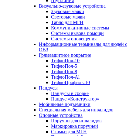
Шуцлиния
Визуально-звуковые устройства
Звуковые маяки
Световые маяки
Табло для МГН
Коммуникативные системы
Системы вызова помощи
Системы оповещения
Информационные терминалы для людей с
ОВЗ
Грязезащитное покрытие
ТифлоПол-10
ТифлоПол-5
ТифлоПол-8
ТифлоПол-Al
ТифлоПрофиль-10
Пандусы
Пандусы в сборке
Пандус «Конструктор»
Мобильные подъемники
Специальная мебель для инвалидов
Опорные устройства
Поручни для инвалидов
Маркировка поручней
Скамьи для МГН