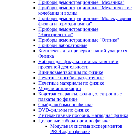
Приборы демонстрационные "Механика"
Приборы демонстрационные "Механические
колебания и волны"
Приборы демонстрационные "Молекулярная
физика и термодинамика"
Приборы демонстрационные
"Электричество"
Приборы демонстрационные "Оптика"
Приборы лабораторные
Комплекты для проверки знаний учащихся.
Физика
Наборы для факультативных занятий и
проектной деятельности
Виниловые таблицы по физике
Печатные пособия раздаточные
Печатные материалы по физике
Модели-аппликации
Кодотранспаранты, фолии, электронные
плакаты по физике
Слайд-альбомы по физике
DVD-фильмы по физике
Интерактивные пособия. Наглядная физика
Цифровые лаборатории по физике
Модульная система экспериментов
PROLog по физике