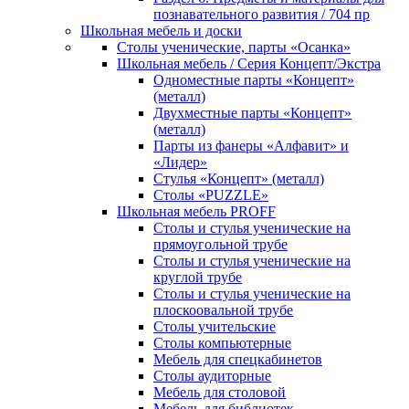
познавательного развития / 704 пр
Школьная мебель и доски
Столы ученические, парты «Осанка»
Школьная мебель / Серия Концепт/Экстра
Одноместные парты «Концепт»
(металл)
Двухместные парты «Концепт»
(металл)
Парты из фанеры «Алфавит» и
«Лидер»
Стулья «Концепт» (металл)
Столы «PUZZLE»
Школьная мебель PROFF
Столы и стулья ученические на
прямоугольной трубе
Столы и стулья ученические на
круглой трубе
Столы и стулья ученические на
плоскоовальной трубе
Столы учительские
Столы компьютерные
Мебель для спецкабинетов
Столы аудиторные
Мебель для столовой
Мебель для библиотек