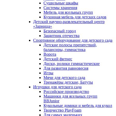
Сушильные шкафы
Системы хранения
Мебель для ясельных групп
Кухонная мебель для детских садов
Детский научно-развлекательный центр
«Зарница»
Безопасный город
Защитник отечества
Спортивное оборудование для детского сада
Детские полосы препятствий,
балансиры, гимнастика
Ворота
Детский фитнес
Диски, ролики гимнастические
Для развития равновесия
Игры
Мячи для детского сада
Тренажёры детские, Батуты
Игрушки для детского сада
Российское производство
Машинки для ясельных групп
BBJunior
Кукольные домики и мебель для кукол
Творчество PlayFoam
Для самых маленьких