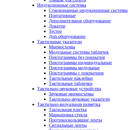
Индукционные системы
Стационарные индукционные системы
Портативные
Дополнительное оборудование
Локатор
Тестер
Доп.оборудование
Тактильные указатели
Мнемосхемы
Модульные системы табличек
Пиктограммы без покрытия
Пиктограммы индивидуальные
Пиктограммы модульные
Пиктограммы с покрытием
Тактильные наклейки
Тактильные таблички
Тактильно-звуковые устройства
Звуковые мнемосхемы
Тактильно-звуковые указатели
Тактильно-визуальная разметка
Тактильная плитка
Маркировка стекла
Противоскользящие ленты
Сигнальные ленты