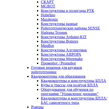
СКАРТ
MGBOT
Конструкторы и полигоны РТК
Hubelino
Maxitronix
Конструкторы разные
Робототехнические наборы SENSE
Наборы Техник
Конструкторы Arduino-KIT
Конструкторы Botzees
MiniBot
Конструкторы Алгоритмик
Конструкторы АВРОРА
Конструкторы Weeemake
Промобот / Promobot
Готовые решения для кружков
робототехники
Квадрокоптеры для образования
Квадрокоптеры и конструкторы БПЛА
Кубы и трассы для полётов БПЛА
Оборудовании для обучения по
программе "Управление дронами"
Квадрокоптеры и конструкторы БПЛА/
БАС самолетного типа
Роверы