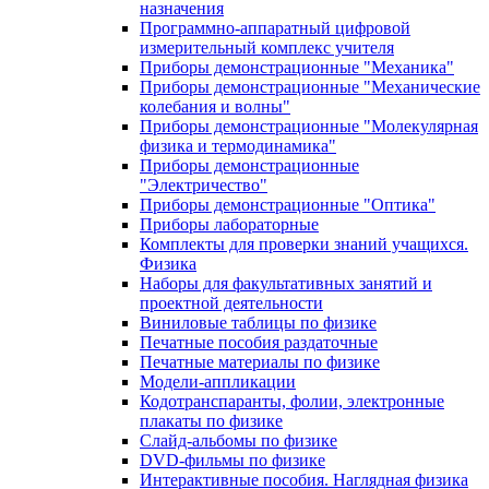
назначения
Программно-аппаратный цифровой
измерительный комплекс учителя
Приборы демонстрационные "Механика"
Приборы демонстрационные "Механические
колебания и волны"
Приборы демонстрационные "Молекулярная
физика и термодинамика"
Приборы демонстрационные
"Электричество"
Приборы демонстрационные "Оптика"
Приборы лабораторные
Комплекты для проверки знаний учащихся.
Физика
Наборы для факультативных занятий и
проектной деятельности
Виниловые таблицы по физике
Печатные пособия раздаточные
Печатные материалы по физике
Модели-аппликации
Кодотранспаранты, фолии, электронные
плакаты по физике
Слайд-альбомы по физике
DVD-фильмы по физике
Интерактивные пособия. Наглядная физика