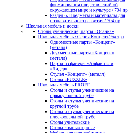
формирования представлений об
окружающем мире и культуре / 704 пр
Раздел 6. Предметы и материалы для
познавательного развития / 704 пр
Школьная мебель и доски
Столы ученические, парты «Осанка»
Школьная мебель / Серия Концепт/Экстра
Одноместные парты «Концепт»
(металл)
Двухместные парты «Концепт»
(металл)
Парты из фанеры «Алфавит» и
«Лидер»
Стулья «Концепт» (металл)
Столы «PUZZLE»
Школьная мебель PROFF
Столы и стулья ученические на
прямоугольной трубе
Столы и стулья ученические на
круглой трубе
Столы и стулья ученические на
плоскоовальной трубе
Столы учительские
Столы компьютерные
Мебель для спецкабинетов