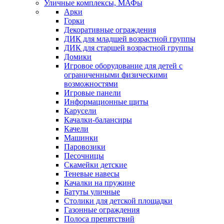
Уличные комплексы, МАФы
Арки
Горки
Декоративные ограждения
ДИК для младшей возрастной группы
ДИК для старшей возрастной группы
Домики
Игровое оборудование для детей с
ограниченными физическими
возможностями
Игровые панели
Информационные щиты
Карусели
Качалки-балансиры
Качели
Машинки
Паровозики
Песочницы
Скамейки детские
Теневые навесы
Качалки на пружине
Батуты уличные
Столики для детской площадки
Газонные ограждения
Полоса препятствий