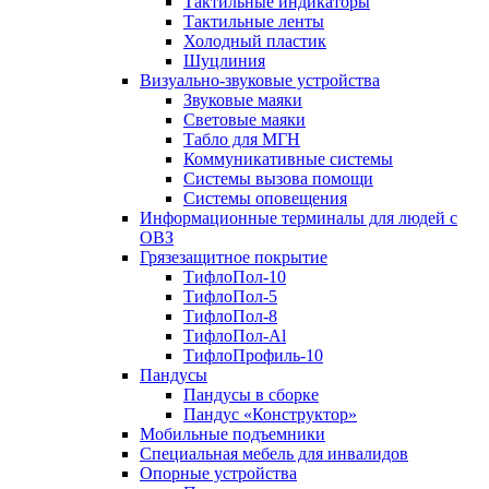
Тактильные индикаторы
Тактильные ленты
Холодный пластик
Шуцлиния
Визуально-звуковые устройства
Звуковые маяки
Световые маяки
Табло для МГН
Коммуникативные системы
Системы вызова помощи
Системы оповещения
Информационные терминалы для людей с
ОВЗ
Грязезащитное покрытие
ТифлоПол-10
ТифлоПол-5
ТифлоПол-8
ТифлоПол-Al
ТифлоПрофиль-10
Пандусы
Пандусы в сборке
Пандус «Конструктор»
Мобильные подъемники
Специальная мебель для инвалидов
Опорные устройства