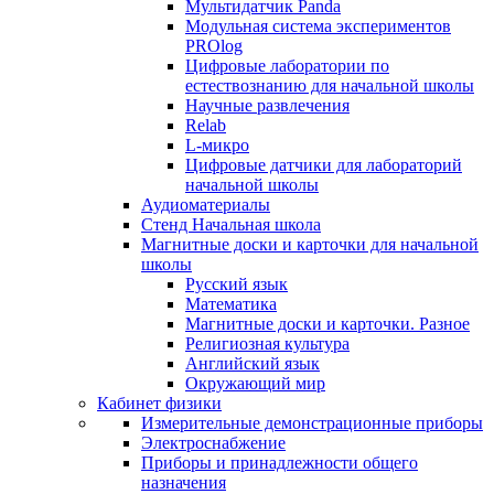
Мультидатчик Panda
Модульная система экспериментов
PROlog
Цифровые лаборатории по
естествознанию для начальной школы
Научные развлечения
Relab
L-микро
Цифровые датчики для лабораторий
начальной школы
Аудиоматериалы
Стенд Начальная школа
Магнитные доски и карточки для начальной
школы
Русский язык
Математика
Магнитные доски и карточки. Разное
Религиозная культура
Английский язык
Окружающий мир
Кабинет физики
Измерительные демонстрационные приборы
Электроснабжение
Приборы и принадлежности общего
назначения