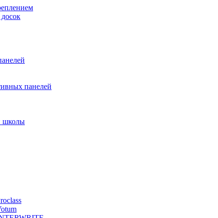
реплением
 досок
панелей
тивных панелей
и школы
oclass
Votum
й INTERWRITE