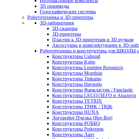
Интерактивные комплексы
3D пирамиды
Голографические системы
Робототехника и 3D-принтеры
3D-лаборатория
3D-сканеры
3D-принтеры
Пластик к 3D принтерам и 3D ручкам
Аксессуары и комплектующие к 3D-лаб
Робототехника и конструкторы для ШКОЛ
Конструкторы Cubroid
Конструкторы Kubo
Конструкторы Learning Resources
Конструкторы Morphun
Конструкторы Tinkamo
Конструкторы Науробо
Конструкторы Фанкластик / Fanclastic
Конструкторы LEGO/ЛЕГО и Аналоги
Конструкторы TETRIX
Конструкторы ТРИК / TRIK
Конструкторы HUNA
Логоробот Пчелка (Bee-Bot)
Конструкторы РОББО
Конструкторы Роботрек
Конструкторы Ларт