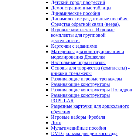
Детский город профессий
Демонстрационные таблицы
Динамические пособия
Динамические раздаточные пособия.
Средства обратной связи (веера).
Игровые комплекты. Игровые
комплекты для групповой
деятельности.
Карточки с заданиями
Материалы для конструирования и
моделирования Дошколка
Настольные игры и пазлы
Основы для творчества (комплекты) -
книжки-тренажёры
Развивающие игровые тренажеры
Развивающие конструкторы
Развивающие конструкторы Полидрон
Развивающие конструкторы
POPULAR
Разрезные карточки для дошкольного
обучения
Игровые наборы Фребеля
Лото
Мультимедийные пособия
DVD-фильмы для детского сада