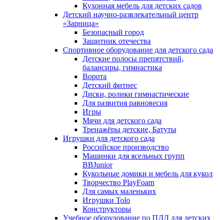
Кухонная мебель для детских садов
Детский научно-развлекательный центр
«Зарница»
Безопасный город
Защитник отечества
Спортивное оборудование для детского сада
Детские полосы препятствий,
балансиры, гимнастика
Ворота
Детский фитнес
Диски, ролики гимнастические
Для развития равновесия
Игры
Мячи для детского сада
Тренажёры детские, Батуты
Игрушки для детского сада
Российское производство
Машинки для ясельных групп
BBJunior
Кукольные домики и мебель для кукол
Творчество PlayFoam
Для самых маленьких
Игрушки Tolo
Конструкторы
Учебное оборудование по ПДД для детских