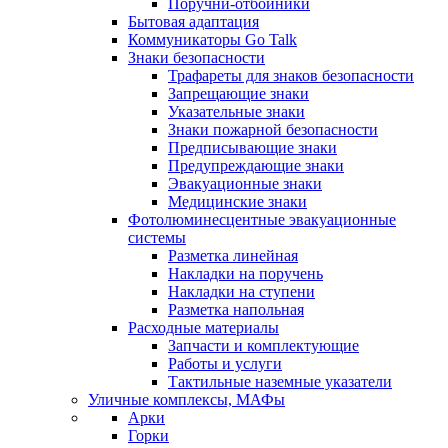
Поручни-отбойники
Бытовая адаптация
Коммуникаторы Go Talk
Знаки безопасности
Трафареты для знаков безопасности
Запрещающие знаки
Указательные знаки
Знаки пожарной безопасности
Предписывающие знаки
Предупреждающие знаки
Эвакуационные знаки
Медицинские знаки
Фотолюминесцентные эвакуационные
системы
Разметка линейная
Накладки на поручень
Накладки на ступени
Разметка напольная
Расходные материалы
Запчасти и комплектующие
Работы и услуги
Тактильные наземные указатели
Уличные комплексы, МАФы
Арки
Горки