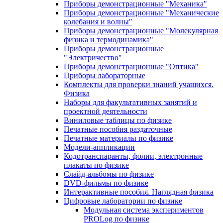
Приборы демонстрационные "Механика"
Приборы демонстрационные "Механические
колебания и волны"
Приборы демонстрационные "Молекулярная
физика и термодинамика"
Приборы демонстрационные
"Электричество"
Приборы демонстрационные "Оптика"
Приборы лабораторные
Комплекты для проверки знаний учащихся.
Физика
Наборы для факультативных занятий и
проектной деятельности
Виниловые таблицы по физике
Печатные пособия раздаточные
Печатные материалы по физике
Модели-аппликации
Кодотранспаранты, фолии, электронные
плакаты по физике
Слайд-альбомы по физике
DVD-фильмы по физике
Интерактивные пособия. Наглядная физика
Цифровые лаборатории по физике
Модульная система экспериментов
PROLog по физике