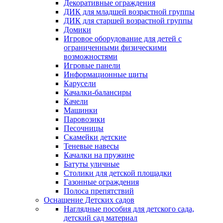
Декоративные ограждения
ДИК для младшей возрастной группы
ДИК для старшей возрастной группы
Домики
Игровое оборудование для детей с
ограниченными физическими
возможностями
Игровые панели
Информационные щиты
Карусели
Качалки-балансиры
Качели
Машинки
Паровозики
Песочницы
Скамейки детские
Теневые навесы
Качалки на пружине
Батуты уличные
Столики для детской площадки
Газонные ограждения
Полоса препятствий
Оснащение Детских садов
Наглядные пособия для детского сада,
детский сад материал