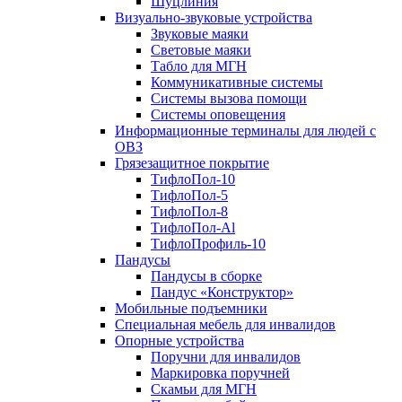
Шуцлиния
Визуально-звуковые устройства
Звуковые маяки
Световые маяки
Табло для МГН
Коммуникативные системы
Системы вызова помощи
Системы оповещения
Информационные терминалы для людей с
ОВЗ
Грязезащитное покрытие
ТифлоПол-10
ТифлоПол-5
ТифлоПол-8
ТифлоПол-Al
ТифлоПрофиль-10
Пандусы
Пандусы в сборке
Пандус «Конструктор»
Мобильные подъемники
Специальная мебель для инвалидов
Опорные устройства
Поручни для инвалидов
Маркировка поручней
Скамьи для МГН