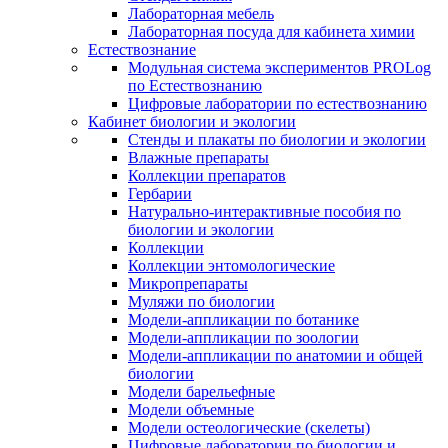
Лабораторная мебель
Лабораторная посуда для кабинета химии
Естествознание
Модульная система экспериментов PROLog
по Естествознанию
Цифровые лаборатории по естествознанию
Кабинет биологии и экологии
Стенды и плакаты по биологии и экологии
Влажные препараты
Коллекции препаратов
Гербарии
Натурально-интерактивные пособия по
биологии и экологии
Коллекции
Коллекции энтомологические
Микропрепараты
Муляжи по биологии
Модели-аппликации по ботанике
Модели-аппликации по зоологии
Модели-аппликации по анатомии и общей
биологии
Модели барельефные
Модели объемные
Модели остеологические (скелеты)
Цифровые лаборатории по биологии и