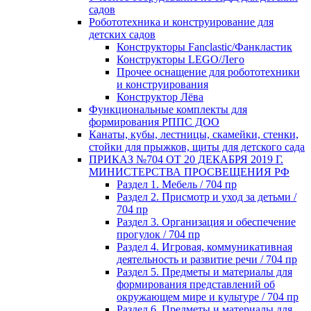
садов
Робототехника и конструирование для
детских садов
Конструкторы Fanclastic/Фанкластик
Конструкторы LEGO/Лего
Прочее оснащение для робототехники
и конструирования
Конструктор Лёва
Функциональные комплекты для
формирования РППС ДОО
Канаты, кубы, лестницы, скамейки, стенки,
стойки для прыжков, щиты для детского сада
ПРИКАЗ №704 ОТ 20 ДЕКАБРЯ 2019 Г.
МИНИСТЕРСТВА ПРОСВЕЩЕНИЯ РФ
Раздел 1. Мебель / 704 пр
Раздел 2. Присмотр и уход за детьми /
704 пр
Раздел 3. Организация и обеспечение
прогулок / 704 пр
Раздел 4. Игровая, коммуникативная
деятельность и развитие речи / 704 пр
Раздел 5. Предметы и материалы для
формирования представлений об
окружающем мире и культуре / 704 пр
Раздел 6. Предметы и материалы для