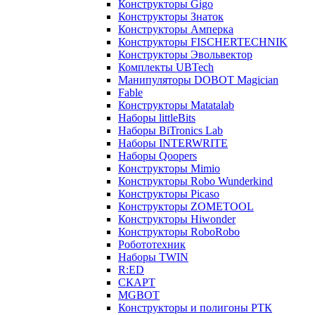
Конструкторы Gigo
Конструкторы Знаток
Конструкторы Амперка
Конструкторы FISCHERTECHNIK
Конструкторы Эвольвектор
Комплекты UBTech
Манипуляторы DOBOT Magician
Fable
Конструкторы Matatalab
Наборы littleBits
Наборы BiTronics Lab
Наборы INTERWRITE
Наборы Qoopers
Конструкторы Mimio
Конструкторы Robo Wunderkind
Конструкторы Picaso
Конструкторы ZOMETOOL
Конструкторы Hiwonder
Конструкторы RoboRobo
Робототехник
Наборы TWIN
R:ED
СКАРТ
MGBOT
Конструкторы и полигоны РТК