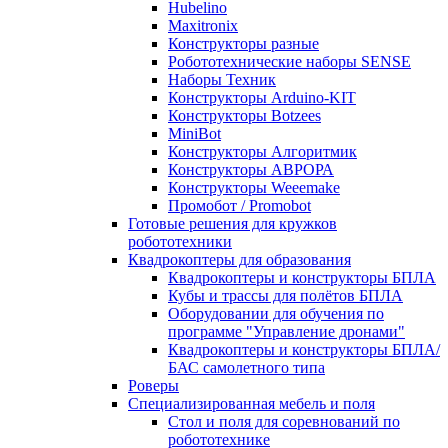
Hubelino
Maxitronix
Конструкторы разные
Робототехнические наборы SENSE
Наборы Техник
Конструкторы Arduino-KIT
Конструкторы Botzees
MiniBot
Конструкторы Алгоритмик
Конструкторы АВРОРА
Конструкторы Weeemake
Промобот / Promobot
Готовые решения для кружков
робототехники
Квадрокоптеры для образования
Квадрокоптеры и конструкторы БПЛА
Кубы и трассы для полётов БПЛА
Оборудовании для обучения по
программе "Управление дронами"
Квадрокоптеры и конструкторы БПЛА/
БАС самолетного типа
Роверы
Специализированная мебель и поля
Стол и поля для соревнований по
робототехнике