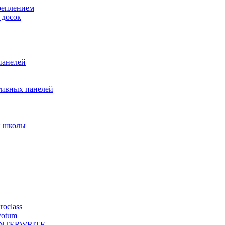
реплением
 досок
панелей
тивных панелей
и школы
oclass
Votum
й INTERWRITE