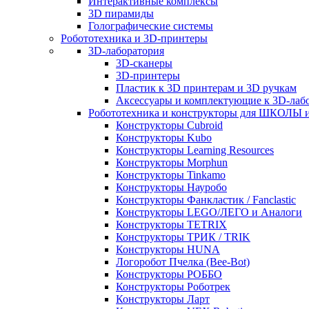
Интерактивные комплексы
3D пирамиды
Голографические системы
Робототехника и 3D-принтеры
3D-лаборатория
3D-сканеры
3D-принтеры
Пластик к 3D принтерам и 3D ручкам
Аксессуары и комплектующие к 3D-лаб
Робототехника и конструкторы для ШКОЛ
Конструкторы Cubroid
Конструкторы Kubo
Конструкторы Learning Resources
Конструкторы Morphun
Конструкторы Tinkamo
Конструкторы Науробо
Конструкторы Фанкластик / Fanclastic
Конструкторы LEGO/ЛЕГО и Аналоги
Конструкторы TETRIX
Конструкторы ТРИК / TRIK
Конструкторы HUNA
Логоробот Пчелка (Bee-Bot)
Конструкторы РОББО
Конструкторы Роботрек
Конструкторы Ларт