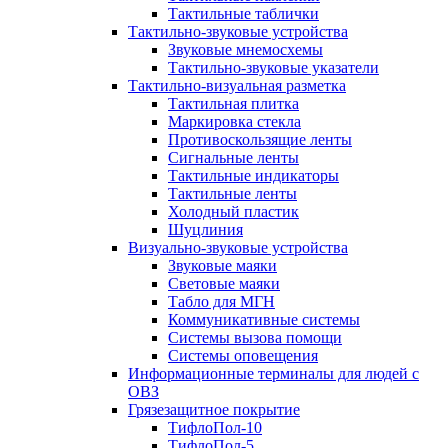
Тактильные таблички
Тактильно-звуковые устройства
Звуковые мнемосхемы
Тактильно-звуковые указатели
Тактильно-визуальная разметка
Тактильная плитка
Маркировка стекла
Противоскользящие ленты
Сигнальные ленты
Тактильные индикаторы
Тактильные ленты
Холодный пластик
Шуцлиния
Визуально-звуковые устройства
Звуковые маяки
Световые маяки
Табло для МГН
Коммуникативные системы
Системы вызова помощи
Системы оповещения
Информационные терминалы для людей с
ОВЗ
Грязезащитное покрытие
ТифлоПол-10
ТифлоПол-5