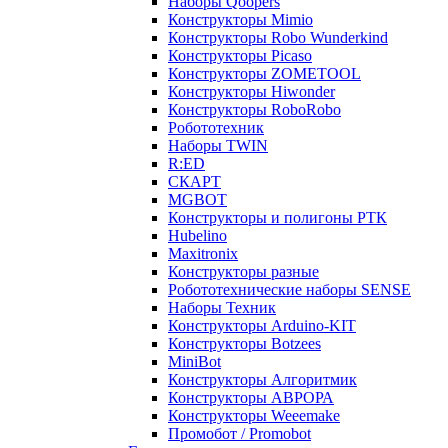
Наборы Qoopers
Конструкторы Mimio
Конструкторы Robo Wunderkind
Конструкторы Picaso
Конструкторы ZOMETOOL
Конструкторы Hiwonder
Конструкторы RoboRobo
Робототехник
Наборы TWIN
R:ED
СКАРТ
MGBOT
Конструкторы и полигоны РТК
Hubelino
Maxitronix
Конструкторы разные
Робототехнические наборы SENSE
Наборы Техник
Конструкторы Arduino-KIT
Конструкторы Botzees
MiniBot
Конструкторы Алгоритмик
Конструкторы АВРОРА
Конструкторы Weeemake
Промобот / Promobot