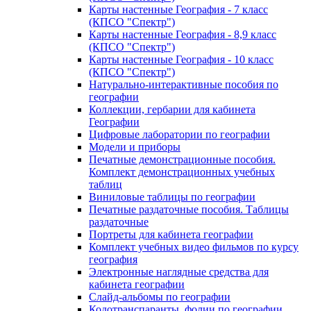
Карты настенные География - 7 класс
(КПСО "Спектр")
Карты настенные География - 8,9 класс
(КПСО "Спектр")
Карты настенные География - 10 класс
(КПСО "Спектр")
Натурально-интерактивные пособия по
географии
Коллекции, гербарии для кабинета
Географии
Цифровые лаборатории по географии
Модели и приборы
Печатные демонстрационные пособия.
Комплект демонстрационных учебных
таблиц
Виниловые таблицы по географии
Печатные раздаточные пособия. Таблицы
раздаточные
Портреты для кабинета географии
Комплект учебных видео фильмов по курсу
география
Электронные наглядные средства для
кабинета географии
Слайд-альбомы по географии
Кодотранспаранты, фолии по географии