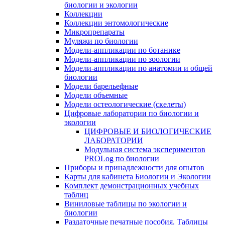
биологии и экологии
Коллекции
Коллекции энтомологические
Микропрепараты
Муляжи по биологии
Модели-аппликации по ботанике
Модели-аппликации по зоологии
Модели-аппликации по анатомии и общей
биологии
Модели барельефные
Модели объемные
Модели остеологические (скелеты)
Цифровые лаборатории по биологии и
экологии
ЦИФРОВЫЕ И БИОЛОГИЧЕСКИЕ
ЛАБОРАТОРИИ
Модульная система экспериментов
PROLog по биологии
Приборы и принадлежности для опытов
Карты для кабинета Биологии и Экологии
Комплект демонстрационных учебных
таблиц
Виниловые таблицы по экологии и
биологии
Раздаточные печатные пособия. Таблицы