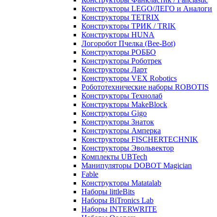
Конструкторы LEGO/ЛЕГО и Аналоги
Конструкторы TETRIX
Конструкторы ТРИК / TRIK
Конструкторы HUNA
Логоробот Пчелка (Bee-Bot)
Конструкторы РОББО
Конструкторы Роботрек
Конструкторы Ларт
Конструкторы VEX Robotics
Робототехнические наборы ROBOTIS
Конструкторы Технолаб
Конструкторы MakeBlock
Конструкторы Gigo
Конструкторы Знаток
Конструкторы Амперка
Конструкторы FISCHERTECHNIK
Конструкторы Эвольвектор
Комплекты UBTech
Манипуляторы DOBOT Magician
Fable
Конструкторы Matatalab
Наборы littleBits
Наборы BiTronics Lab
Наборы INTERWRITE