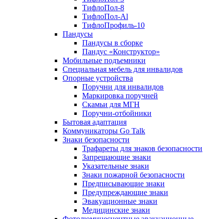
ТифлоПол-8
ТифлоПол-Al
ТифлоПрофиль-10
Пандусы
Пандусы в сборке
Пандус «Конструктор»
Мобильные подъемники
Специальная мебель для инвалидов
Опорные устройства
Поручни для инвалидов
Маркировка поручней
Скамьи для МГН
Поручни-отбойники
Бытовая адаптация
Коммуникаторы Go Talk
Знаки безопасности
Трафареты для знаков безопасности
Запрещающие знаки
Указательные знаки
Знаки пожарной безопасности
Предписывающие знаки
Предупреждающие знаки
Эвакуационные знаки
Медицинские знаки
Фотолюминесцентные эвакуационные