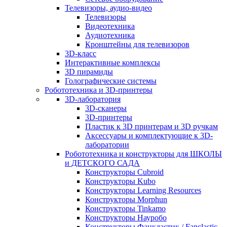
Телевизоры, аудио-видео
Телевизоры
Видеотехника
Аудиотехника
Кронштейны для телевизоров
3D-класс
Интерактивные комплексы
3D пирамиды
Голографические системы
Робототехника и 3D-принтеры
3D-лаборатория
3D-сканеры
3D-принтеры
Пластик к 3D принтерам и 3D ручкам
Аксессуары и комплектующие к 3D-
лаборатории
Робототехника и конструкторы для ШКОЛЫ
и ДЕТСКОГО САДА
Конструкторы Cubroid
Конструкторы Kubo
Конструкторы Learning Resources
Конструкторы Morphun
Конструкторы Tinkamo
Конструкторы Науробо
Конструкторы Фанкластик / Fanclastic