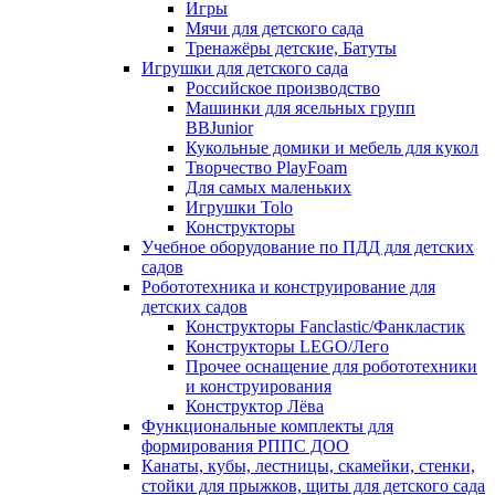
Игры
Мячи для детского сада
Тренажёры детские, Батуты
Игрушки для детского сада
Российское производство
Машинки для ясельных групп
BBJunior
Кукольные домики и мебель для кукол
Творчество PlayFoam
Для самых маленьких
Игрушки Tolo
Конструкторы
Учебное оборудование по ПДД для детских
садов
Робототехника и конструирование для
детских садов
Конструкторы Fanclastic/Фанкластик
Конструкторы LEGO/Лего
Прочее оснащение для робототехники
и конструирования
Конструктор Лёва
Функциональные комплекты для
формирования РППС ДОО
Канаты, кубы, лестницы, скамейки, стенки,
стойки для прыжков, щиты для детского сада