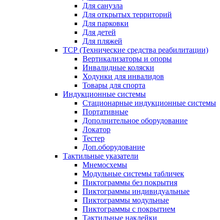
Для санузла
Для открытых территорий
Для парковки
Для детей
Для пляжей
ТСР (Технические средства реабилитации)
Вертикализаторы и опоры
Инвалидные коляски
Ходунки для инвалидов
Товары для спорта
Индукционные системы
Стационарные индукционные системы
Портативные
Дополнительное оборудование
Локатор
Тестер
Доп.оборудование
Тактильные указатели
Мнемосхемы
Модульные системы табличек
Пиктограммы без покрытия
Пиктограммы индивидуальные
Пиктограммы модульные
Пиктограммы с покрытием
Тактильные наклейки