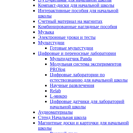
Компакт-диски для начальной школы
Интерактивные пособия для начальной
школы
Счетный материал на магнитах
Комбинированные наглядные пособия
Музыка
Электронные уроки и тесты
Мультстудии
Готовые мультстудии
Цифровые и переносные лаборатории
Мультидатчик Panda
Модульная система экспериментов
PROlog
Цифровые лаборатории по
естествознанию для начальной школы
Научные развлечения
Relab
L-микро
Цифровые датчики для лабораторий
начальной школы
Аудиоматериалы
Стенд Начальная школа
Магнитные доски и карточки для начальной
школы