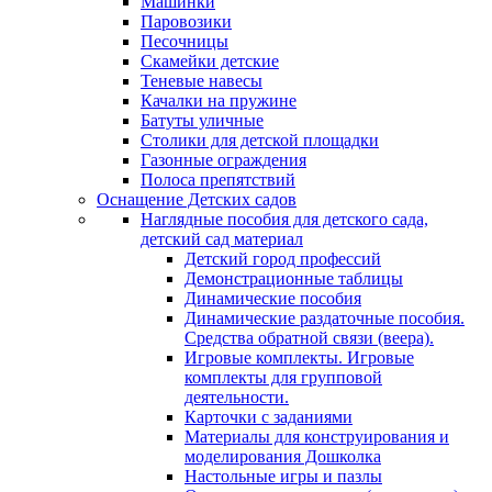
Машинки
Паровозики
Песочницы
Скамейки детские
Теневые навесы
Качалки на пружине
Батуты уличные
Столики для детской площадки
Газонные ограждения
Полоса препятствий
Оснащение Детских садов
Наглядные пособия для детского сада,
детский сад материал
Детский город профессий
Демонстрационные таблицы
Динамические пособия
Динамические раздаточные пособия.
Средства обратной связи (веера).
Игровые комплекты. Игровые
комплекты для групповой
деятельности.
Карточки с заданиями
Материалы для конструирования и
моделирования Дошколка
Настольные игры и пазлы