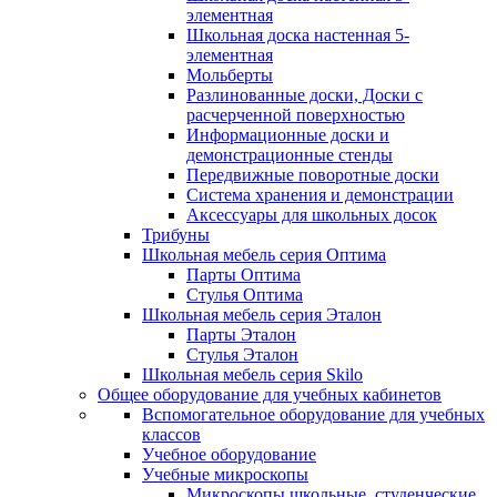
элементная
Школьная доска настенная 5-
элементная
Мольберты
Разлинованные доски, Доски с
расчерченной поверхностью
Информационные доски и
демонстрационные стенды
Передвижные поворотные доски
Система хранения и демонстрации
Аксессуары для школьных досок
Трибуны
Школьная мебель серия Оптима
Парты Оптима
Стулья Оптима
Школьная мебель серия Эталон
Парты Эталон
Стулья Эталон
Школьная мебель серия Skilo
Общее оборудование для учебных кабинетов
Вспомогательное оборудование для учебных
классов
Учебное оборудование
Учебные микроскопы
Микроскопы школьные, студенческие,