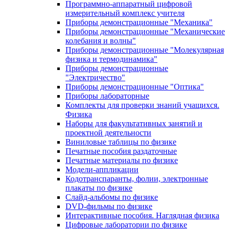
Программно-аппаратный цифровой
измерительный комплекс учителя
Приборы демонстрационные "Механика"
Приборы демонстрационные "Механические
колебания и волны"
Приборы демонстрационные "Молекулярная
физика и термодинамика"
Приборы демонстрационные
"Электричество"
Приборы демонстрационные "Оптика"
Приборы лабораторные
Комплекты для проверки знаний учащихся.
Физика
Наборы для факультативных занятий и
проектной деятельности
Виниловые таблицы по физике
Печатные пособия раздаточные
Печатные материалы по физике
Модели-аппликации
Кодотранспаранты, фолии, электронные
плакаты по физике
Слайд-альбомы по физике
DVD-фильмы по физике
Интерактивные пособия. Наглядная физика
Цифровые лаборатории по физике