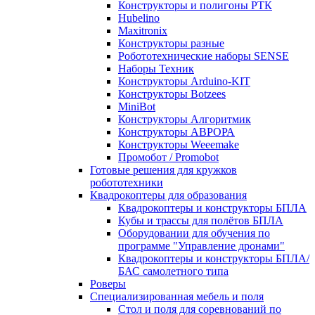
Конструкторы и полигоны РТК
Hubelino
Maxitronix
Конструкторы разные
Робототехнические наборы SENSE
Наборы Техник
Конструкторы Arduino-KIT
Конструкторы Botzees
MiniBot
Конструкторы Алгоритмик
Конструкторы АВРОРА
Конструкторы Weeemake
Промобот / Promobot
Готовые решения для кружков
робототехники
Квадрокоптеры для образования
Квадрокоптеры и конструкторы БПЛА
Кубы и трассы для полётов БПЛА
Оборудовании для обучения по
программе "Управление дронами"
Квадрокоптеры и конструкторы БПЛА/
БАС самолетного типа
Роверы
Специализированная мебель и поля
Стол и поля для соревнований по