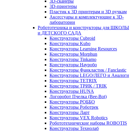
3D-сканеры
3D-принтеры
Пластик к 3D принтерам и 3D ручкам
Аксессуары и комплектующие к 3D-
лаборатории
Робототехника и конструкторы для ШКОЛЫ
и ДЕТСКОГО САДА
Конструкторы Cubroid
Конструкторы Kubo
Конструкторы Learning Resources
Конструкторы Morphun
Конструкторы Tinkamo
Конструкторы Науробо
Конструкторы Фанкластик / Fanclastic
Конструкторы LEGO/ЛЕГО и Аналоги
Конструкторы TETRIX
Конструкторы ТРИК / TRIK
Конструкторы HUNA
Логоробот Пчелка (Bee-Bot)
Конструкторы РОББО
Конструкторы Роботрек
Конструкторы Ларт
Конструкторы VEX Robotics
Робототехнические наборы ROBOTIS
Конструкторы Технолаб