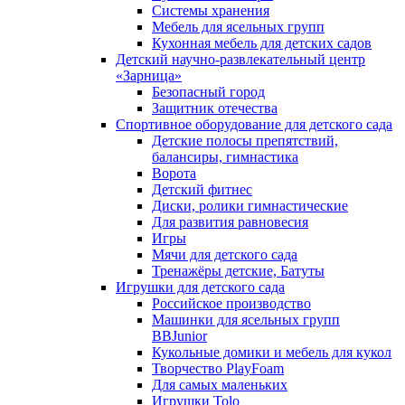
Системы хранения
Мебель для ясельных групп
Кухонная мебель для детских садов
Детский научно-развлекательный центр
«Зарница»
Безопасный город
Защитник отечества
Спортивное оборудование для детского сада
Детские полосы препятствий,
балансиры, гимнастика
Ворота
Детский фитнес
Диски, ролики гимнастические
Для развития равновесия
Игры
Мячи для детского сада
Тренажёры детские, Батуты
Игрушки для детского сада
Российское производство
Машинки для ясельных групп
BBJunior
Кукольные домики и мебель для кукол
Творчество PlayFoam
Для самых маленьких
Игрушки Tolo