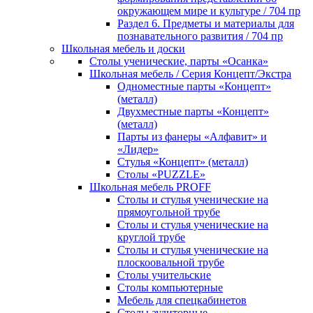
окружающем мире и культуре / 704 пр
Раздел 6. Предметы и материалы для
познавательного развития / 704 пр
Школьная мебель и доски
Столы ученические, парты «Осанка»
Школьная мебель / Серия Концепт/Экстра
Одноместные парты «Концепт»
(металл)
Двухместные парты «Концепт»
(металл)
Парты из фанеры «Алфавит» и
«Лидер»
Стулья «Концепт» (металл)
Столы «PUZZLE»
Школьная мебель PROFF
Столы и стулья ученические на
прямоугольной трубе
Столы и стулья ученические на
круглой трубе
Столы и стулья ученические на
плоскоовальной трубе
Столы учительские
Столы компьютерные
Мебель для спецкабинетов
Столы аудиторные