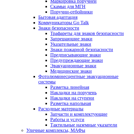
Маркировка поручней
Скамьи для МГН
Поручни-отбойники
Бытовая адаптация
Коммуникаторы Go Talk
Знаки безопасности
Трафареты для знаков безопасности
Запрещающие знаки
Указательные знаки
Знаки пожарной безопасности
Предписывающие знаки
Предупреждающие знаки
Эвакуационные знаки
Медицинские знаки
Фотолюминесцентные эвакуационные
системы
Разметка линейная
Накладки на поручень
Накладки на ступени
Разметка напольная
Расходные материалы
Запчасти и комплектующие
Работы и услуги
Тактильные наземные указатели
Уличные комплексы, МАФы