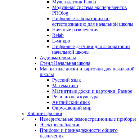
Мультидатчик Panda
Модульная система экспериментов
PROlog
Цифровые лаборатории по
естествознанию для начальной школы
Научные развлечения
Relab
L-микро
Цифровые датчики для лабораторий
начальной школы
Аудиоматериалы
Стенд Начальная школа
Магнитные доски и карточки для начальной
школы
Русский язык
Математика
Магнитные доски и карточки. Разное
Религиозная культура
Английский язык
Окружающий мир
Кабинет физики
Измерительные демонстрационные приборы
Электроснабжение
Приборы и принадлежности общего
назначения