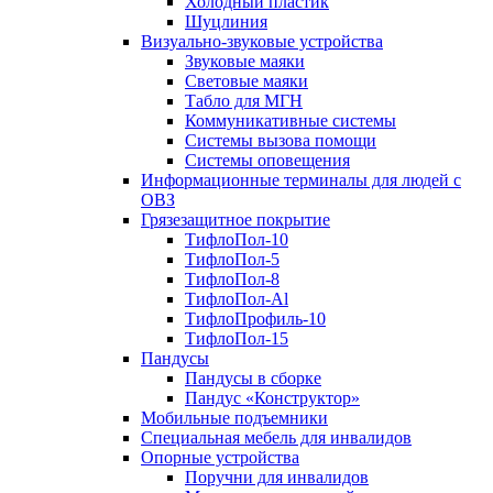
Холодный пластик
Шуцлиния
Визуально-звуковые устройства
Звуковые маяки
Световые маяки
Табло для МГН
Коммуникативные системы
Системы вызова помощи
Системы оповещения
Информационные терминалы для людей с
ОВЗ
Грязезащитное покрытие
ТифлоПол-10
ТифлоПол-5
ТифлоПол-8
ТифлоПол-Al
ТифлоПрофиль-10
ТифлоПол-15
Пандусы
Пандусы в сборке
Пандус «Конструктор»
Мобильные подъемники
Специальная мебель для инвалидов
Опорные устройства
Поручни для инвалидов