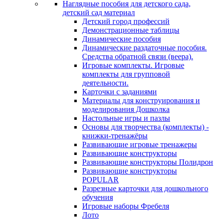
Наглядные пособия для детского сада,
детский сад материал
Детский город профессий
Демонстрационные таблицы
Динамические пособия
Динамические раздаточные пособия.
Средства обратной связи (веера).
Игровые комплекты. Игровые
комплекты для групповой
деятельности.
Карточки с заданиями
Материалы для конструирования и
моделирования Дошколка
Настольные игры и пазлы
Основы для творчества (комплекты) -
книжки-тренажёры
Развивающие игровые тренажеры
Развивающие конструкторы
Развивающие конструкторы Полидрон
Развивающие конструкторы
POPULAR
Разрезные карточки для дошкольного
обучения
Игровые наборы Фребеля
Лото