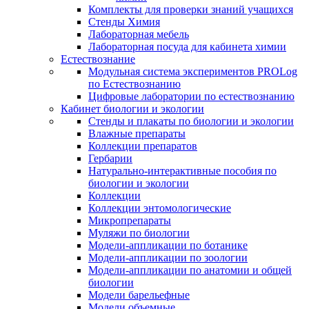
Комплекты для проверки знаний учащихся
Стенды Химия
Лабораторная мебель
Лабораторная посуда для кабинета химии
Естествознание
Модульная система экспериментов PROLog
по Естествознанию
Цифровые лаборатории по естествознанию
Кабинет биологии и экологии
Стенды и плакаты по биологии и экологии
Влажные препараты
Коллекции препаратов
Гербарии
Натурально-интерактивные пособия по
биологии и экологии
Коллекции
Коллекции энтомологические
Микропрепараты
Муляжи по биологии
Модели-аппликации по ботанике
Модели-аппликации по зоологии
Модели-аппликации по анатомии и общей
биологии
Модели барельефные
Модели объемные