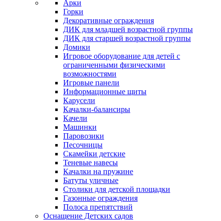
Арки
Горки
Декоративные ограждения
ДИК для младшей возрастной группы
ДИК для старшей возрастной группы
Домики
Игровое оборудование для детей с
ограниченными физическими
возможностями
Игровые панели
Информационные щиты
Карусели
Качалки-балансиры
Качели
Машинки
Паровозики
Песочницы
Скамейки детские
Теневые навесы
Качалки на пружине
Батуты уличные
Столики для детской площадки
Газонные ограждения
Полоса препятствий
Оснащение Детских садов