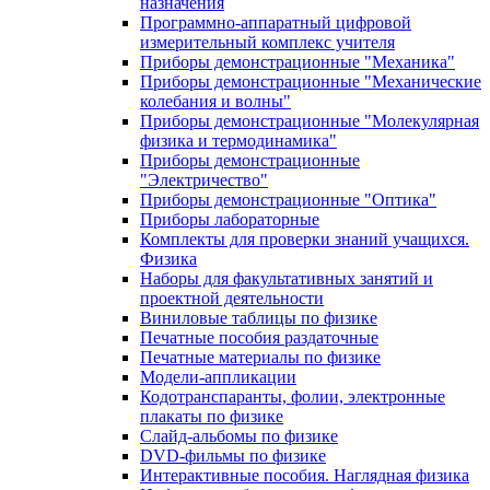
назначения
Программно-аппаратный цифровой
измерительный комплекс учителя
Приборы демонстрационные "Механика"
Приборы демонстрационные "Механические
колебания и волны"
Приборы демонстрационные "Молекулярная
физика и термодинамика"
Приборы демонстрационные
"Электричество"
Приборы демонстрационные "Оптика"
Приборы лабораторные
Комплекты для проверки знаний учащихся.
Физика
Наборы для факультативных занятий и
проектной деятельности
Виниловые таблицы по физике
Печатные пособия раздаточные
Печатные материалы по физике
Модели-аппликации
Кодотранспаранты, фолии, электронные
плакаты по физике
Слайд-альбомы по физике
DVD-фильмы по физике
Интерактивные пособия. Наглядная физика