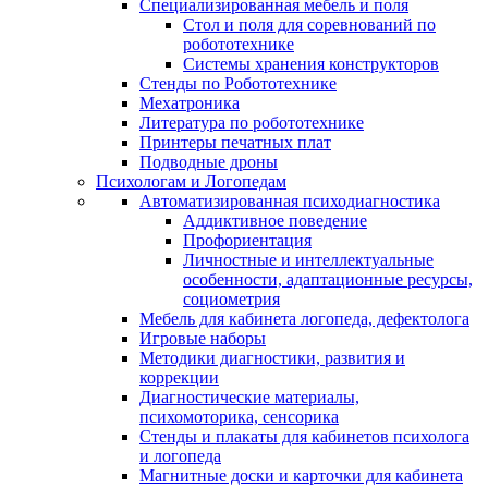
Специализированная мебель и поля
Стол и поля для соревнований по
робототехнике
Системы хранения конструкторов
Стенды по Робототехнике
Мехатроника
Литература по робототехнике
Принтеры печатных плат
Подводные дроны
Психологам и Логопедам
Автоматизированная психодиагностика
Аддиктивное поведение
Профориентация
Личностные и интеллектуальные
особенности, адаптационные ресурсы,
социометрия
Мебель для кабинета логопеда, дефектолога
Игровые наборы
Методики диагностики, развития и
коррекции
Диагностические материалы,
психомоторика, сенсорика
Стенды и плакаты для кабинетов психолога
и логопеда
Магнитные доски и карточки для кабинета