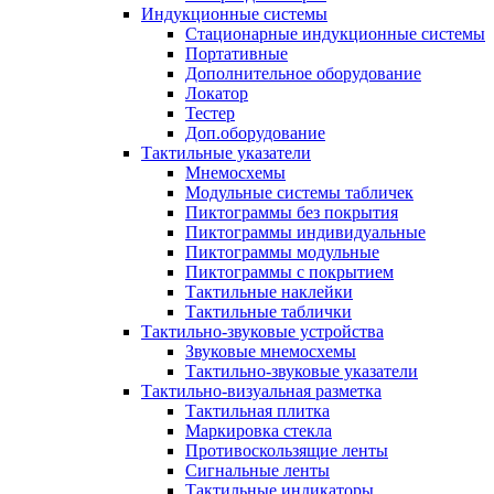
Индукционные системы
Стационарные индукционные системы
Портативные
Дополнительное оборудование
Локатор
Тестер
Доп.оборудование
Тактильные указатели
Мнемосхемы
Модульные системы табличек
Пиктограммы без покрытия
Пиктограммы индивидуальные
Пиктограммы модульные
Пиктограммы с покрытием
Тактильные наклейки
Тактильные таблички
Тактильно-звуковые устройства
Звуковые мнемосхемы
Тактильно-звуковые указатели
Тактильно-визуальная разметка
Тактильная плитка
Маркировка стекла
Противоскользящие ленты
Сигнальные ленты
Тактильные индикаторы