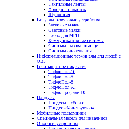
Тактильные ленты
Холодный пластик
Шуцлиния
Визуально-звуковые устройства
Звуковые маяки
Световые маяки
Табло для МГН
Коммуникативные системы
Системы вызова помощи
Системы оповещения
Информационные терминалы для людей с
ОВЗ
Грязезащитное покрытие
ТифлоПол-10
ТифлоПол-5
ТифлоПол-8
ТифлоПол-Al
ТифлоПрофиль-10
Пандусы
Пандусы в сборке
Пандус «Конструктор»
Мобильные подъемники
Специальная мебель для инвалидов
Опорные устройства
Поручни для инвалидов