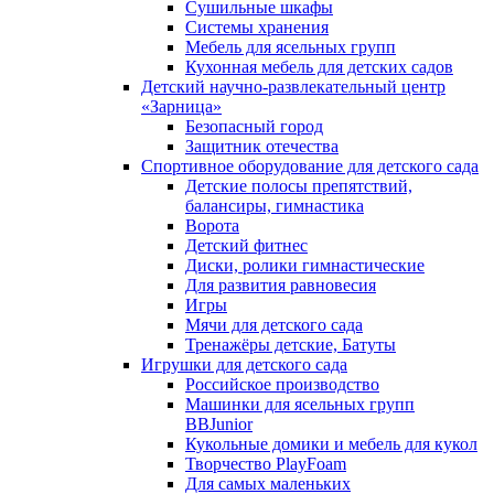
Сушильные шкафы
Системы хранения
Мебель для ясельных групп
Кухонная мебель для детских садов
Детский научно-развлекательный центр
«Зарница»
Безопасный город
Защитник отечества
Спортивное оборудование для детского сада
Детские полосы препятствий,
балансиры, гимнастика
Ворота
Детский фитнес
Диски, ролики гимнастические
Для развития равновесия
Игры
Мячи для детского сада
Тренажёры детские, Батуты
Игрушки для детского сада
Российское производство
Машинки для ясельных групп
BBJunior
Кукольные домики и мебель для кукол
Творчество PlayFoam
Для самых маленьких