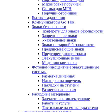
Маркировка поручней
Скамьи для МГН
Поручни-отбойники
Бытовая адаптация
Коммуникаторы Go Talk
Знаки безопасности
Трафареты для знаков безопасности
Запрещающие знаки
Указательные знаки
Знаки пожарной безопасности
Предписывающие знаки
Предупреждающие знаки
Эвакуационные знаки
Медицинские знаки
Фотолюминесцентные эвакуационные
системы
Разметка линейная
Накладки на поручень
Накладки на ступени
Разметка напольная
Расходные материалы
Запчасти и комплектующие
Работы и услуги
Тактильные наземные указатели