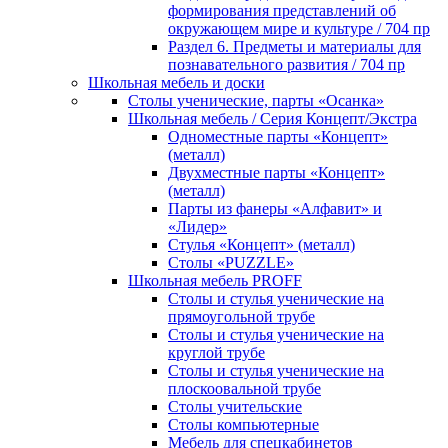
формирования представлений об
окружающем мире и культуре / 704 пр
Раздел 6. Предметы и материалы для
познавательного развития / 704 пр
Школьная мебель и доски
Столы ученические, парты «Осанка»
Школьная мебель / Серия Концепт/Экстра
Одноместные парты «Концепт»
(металл)
Двухместные парты «Концепт»
(металл)
Парты из фанеры «Алфавит» и
«Лидер»
Стулья «Концепт» (металл)
Столы «PUZZLE»
Школьная мебель PROFF
Столы и стулья ученические на
прямоугольной трубе
Столы и стулья ученические на
круглой трубе
Столы и стулья ученические на
плоскоовальной трубе
Столы учительские
Столы компьютерные
Мебель для спецкабинетов