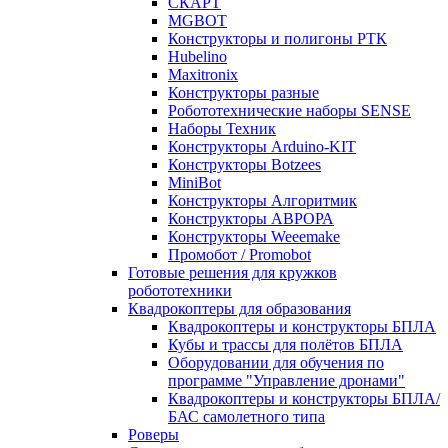
СКАРТ
MGBOT
Конструкторы и полигоны РТК
Hubelino
Maxitronix
Конструкторы разные
Робототехнические наборы SENSE
Наборы Техник
Конструкторы Arduino-KIT
Конструкторы Botzees
MiniBot
Конструкторы Алгоритмик
Конструкторы АВРОРА
Конструкторы Weeemake
Промобот / Promobot
Готовые решения для кружков
робототехники
Квадрокоптеры для образования
Квадрокоптеры и конструкторы БПЛА
Кубы и трассы для полётов БПЛА
Оборудовании для обучения по
программе "Управление дронами"
Квадрокоптеры и конструкторы БПЛА/
БАС самолетного типа
Роверы