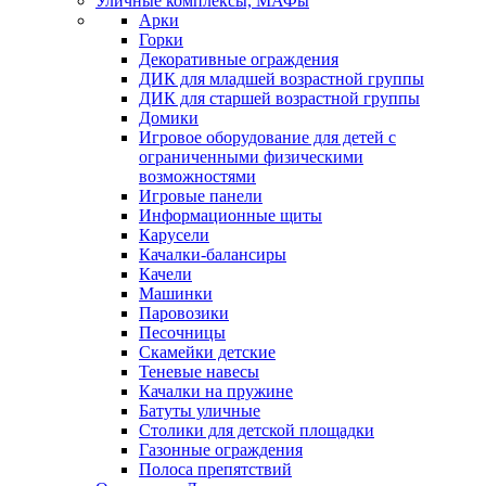
Уличные комплексы, МАФы
Арки
Горки
Декоративные ограждения
ДИК для младшей возрастной группы
ДИК для старшей возрастной группы
Домики
Игровое оборудование для детей с
ограниченными физическими
возможностями
Игровые панели
Информационные щиты
Карусели
Качалки-балансиры
Качели
Машинки
Паровозики
Песочницы
Скамейки детские
Теневые навесы
Качалки на пружине
Батуты уличные
Столики для детской площадки
Газонные ограждения
Полоса препятствий