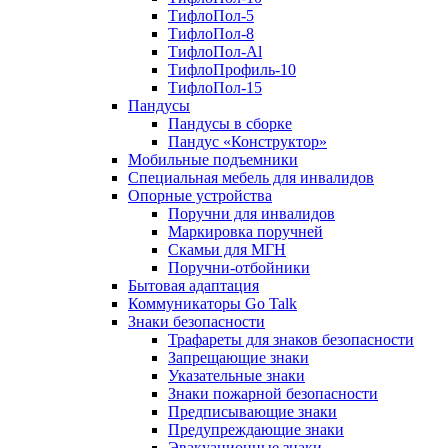
ТифлоПол-5
ТифлоПол-8
ТифлоПол-Al
ТифлоПрофиль-10
ТифлоПол-15
Пандусы
Пандусы в сборке
Пандус «Конструктор»
Мобильные подъемники
Специальная мебель для инвалидов
Опорные устройства
Поручни для инвалидов
Маркировка поручней
Скамьи для МГН
Поручни-отбойники
Бытовая адаптация
Коммуникаторы Go Talk
Знаки безопасности
Трафареты для знаков безопасности
Запрещающие знаки
Указательные знаки
Знаки пожарной безопасности
Предписывающие знаки
Предупреждающие знаки
Эвакуационные знаки