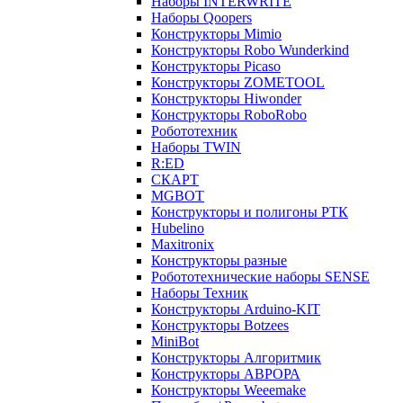
Наборы INTERWRITE
Наборы Qoopers
Конструкторы Mimio
Конструкторы Robo Wunderkind
Конструкторы Picaso
Конструкторы ZOMETOOL
Конструкторы Hiwonder
Конструкторы RoboRobo
Робототехник
Наборы TWIN
R:ED
СКАРТ
MGBOT
Конструкторы и полигоны РТК
Hubelino
Maxitronix
Конструкторы разные
Робототехнические наборы SENSE
Наборы Техник
Конструкторы Arduino-KIT
Конструкторы Botzees
MiniBot
Конструкторы Алгоритмик
Конструкторы АВРОРА
Конструкторы Weeemake