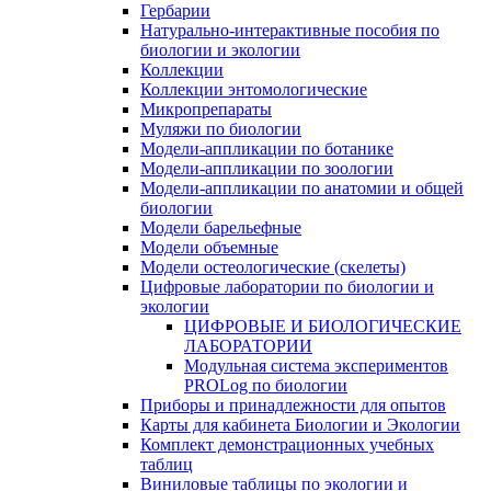
Гербарии
Натурально-интерактивные пособия по
биологии и экологии
Коллекции
Коллекции энтомологические
Микропрепараты
Муляжи по биологии
Модели-аппликации по ботанике
Модели-аппликации по зоологии
Модели-аппликации по анатомии и общей
биологии
Модели барельефные
Модели объемные
Модели остеологические (скелеты)
Цифровые лаборатории по биологии и
экологии
ЦИФРОВЫЕ И БИОЛОГИЧЕСКИЕ
ЛАБОРАТОРИИ
Модульная система экспериментов
PROLog по биологии
Приборы и принадлежности для опытов
Карты для кабинета Биологии и Экологии
Комплект демонстрационных учебных
таблиц
Виниловые таблицы по экологии и