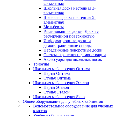
элементная
Школьная доска настенная 3-
элементная
Школьная доска настенная 5-
элементная
Мольберты
Разлинованные доски, Доски с
расчерченной поверхностью
Информационные доски и
демонстрационные стенды
Передвижные поворотные доски
Система хранения и демонстрации
Аксессуары для школьных досок
Трибуны
Школьная мебель серия Оптима
Парты Оптима
Стулья Оптима
Школьная мебель серия Эталон
Парты Эталон
Стулья Эталон
Школьная мебель серия Skilo
Общее оборудование для учебных кабинетов
Вспомогательное оборудование для учебных
классов
Учебное оборудование