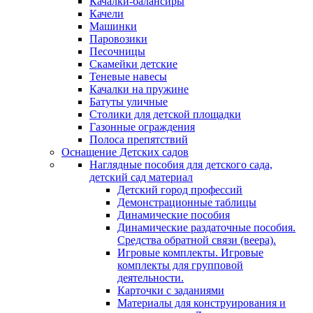
Качалки-балансиры
Качели
Машинки
Паровозики
Песочницы
Скамейки детские
Теневые навесы
Качалки на пружине
Батуты уличные
Столики для детской площадки
Газонные ограждения
Полоса препятствий
Оснащение Детских садов
Наглядные пособия для детского сада,
детский сад материал
Детский город профессий
Демонстрационные таблицы
Динамические пособия
Динамические раздаточные пособия.
Средства обратной связи (веера).
Игровые комплекты. Игровые
комплекты для групповой
деятельности.
Карточки с заданиями
Материалы для конструирования и