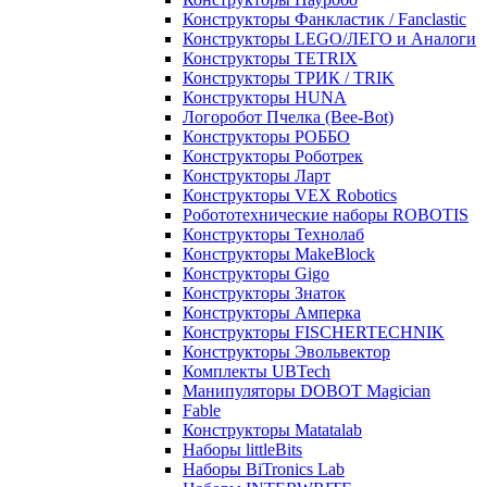
Конструкторы Фанкластик / Fanclastic
Конструкторы LEGO/ЛЕГО и Аналоги
Конструкторы TETRIX
Конструкторы ТРИК / TRIK
Конструкторы HUNA
Логоробот Пчелка (Bee-Bot)
Конструкторы РОББО
Конструкторы Роботрек
Конструкторы Ларт
Конструкторы VEX Robotics
Робототехнические наборы ROBOTIS
Конструкторы Технолаб
Конструкторы MakeBlock
Конструкторы Gigo
Конструкторы Знаток
Конструкторы Амперка
Конструкторы FISCHERTECHNIK
Конструкторы Эвольвектор
Комплекты UBTech
Манипуляторы DOBOT Magician
Fable
Конструкторы Matatalab
Наборы littleBits
Наборы BiTronics Lab