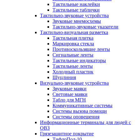
Тактильные наклейки
Тактильные таблички
Тактильно-звуковые устройства
Звуковые мнемосхемы
Тактильно-звуковые указатели
Тактильно-визуальная разметка
Тактильная плитка
Маркировка стекла
Противоскользящие ленты
Сигнальные ленты
Тактильные индикаторы
Тактильные ленты
Холодный пластик
Шуцлиния
Визуально-звуковые устройства
Звуковые маяки
Световые маяки
Табло для МГН
Коммуникативные системы
Системы вызова помощи
Системы оповещения
Информационные терминалы для людей с
ОВЗ
Грязезащитное покрытие
ТифлоПол-10