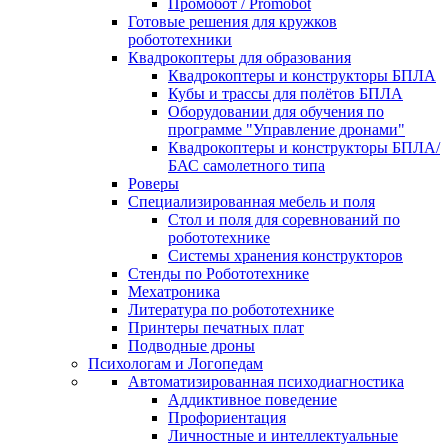
Промобот / Promobot
Готовые решения для кружков
робототехники
Квадрокоптеры для образования
Квадрокоптеры и конструкторы БПЛА
Кубы и трассы для полётов БПЛА
Оборудовании для обучения по
программе "Управление дронами"
Квадрокоптеры и конструкторы БПЛА/
БАС самолетного типа
Роверы
Специализированная мебель и поля
Стол и поля для соревнований по
робототехнике
Системы хранения конструкторов
Стенды по Робототехнике
Мехатроника
Литература по робототехнике
Принтеры печатных плат
Подводные дроны
Психологам и Логопедам
Автоматизированная психодиагностика
Аддиктивное поведение
Профориентация
Личностные и интеллектуальные