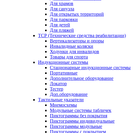
Для храмов
Для санузла
Для открытых территорий
Для парковки
Для детей
Для пляжей
ТСР (Технические средства реабилитации)
Вертикализаторы и опоры
Инвалидные коляски
Ходунки для инвалидов
Товары для спорта
Индукционные системы
Стационарные индукционные системы
Портативные
Дополнительное оборудование
Локатор
Тестер
Доп.оборудование
Тактильные указатели
Мнемосхемы
Модульные системы табличек
Пиктограммы без покрытия
Пиктограммы индивидуальные
Пиктограммы модульные
Пиктограммы с покрытием