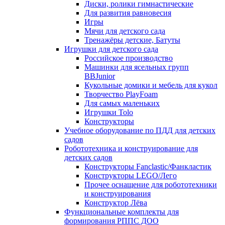
Диски, ролики гимнастические
Для развития равновесия
Игры
Мячи для детского сада
Тренажёры детские, Батуты
Игрушки для детского сада
Российское производство
Машинки для ясельных групп
BBJunior
Кукольные домики и мебель для кукол
Творчество PlayFoam
Для самых маленьких
Игрушки Tolo
Конструкторы
Учебное оборудование по ПДД для детских
садов
Робототехника и конструирование для
детских садов
Конструкторы Fanclastic/Фанкластик
Конструкторы LEGO/Лего
Прочее оснащение для робототехники
и конструирования
Конструктор Лёва
Функциональные комплекты для
формирования РППС ДОО