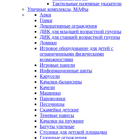
Тактильные наземные указатели
Уличные комплексы, МАФы
Арки
Горки
Декоративные ограждения
ДИК для младшей возрастной группы
ДИК для старшей возрастной группы
Домики
Игровое оборудование для детей с
ограниченными физическими
возможностями
Игровые панели
Информационные щиты
Карусели
Качалки-балансиры
Качели
Машинки
Паровозики
Песочницы
Скамейки детские
Теневые навесы
Качалки на пружине
Батуты уличные
Столики для детской площадки
Газонные ограждения