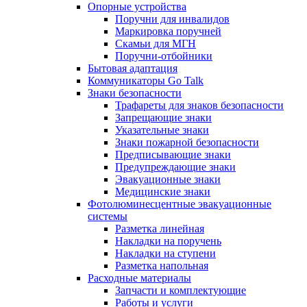
Опорные устройства
Поручни для инвалидов
Маркировка поручней
Скамьи для МГН
Поручни-отбойники
Бытовая адаптация
Коммуникаторы Go Talk
Знаки безопасности
Трафареты для знаков безопасности
Запрещающие знаки
Указательные знаки
Знаки пожарной безопасности
Предписывающие знаки
Предупреждающие знаки
Эвакуационные знаки
Медицинские знаки
Фотолюминесцентные эвакуационные
системы
Разметка линейная
Накладки на поручень
Накладки на ступени
Разметка напольная
Расходные материалы
Запчасти и комплектующие
Работы и услуги