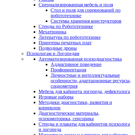
Специализированная мебель и поля
Стол и поля для соревнований по
робототехнике
Системы хранения конструкторов
Стенды по Робототехнике
Мехатроника
Литература по робототехнике
Принтеры печатных плат
Подводные дроны
Психологам и Логопедам
Автоматизированная психодиагностика
Аддиктивное поведение
Профориентация
Личностные и интеллектуальные
особенности, адаптационные ресурсы,
социометрия
Мебель для кабинета логопеда, дефектолога
Игровые наборы
Методики диагностики, развития и
коррекции
Диагностические материалы,
психомоторика, сенсорика
Стенды и плакаты для кабинетов психолога
и логопеда
Магнитные доски и карточки для кабинета