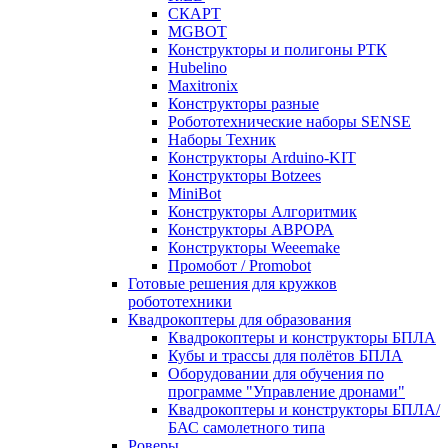
СКАРТ
MGBOT
Конструкторы и полигоны РТК
Hubelino
Maxitronix
Конструкторы разные
Робототехнические наборы SENSE
Наборы Техник
Конструкторы Arduino-KIT
Конструкторы Botzees
MiniBot
Конструкторы Алгоритмик
Конструкторы АВРОРА
Конструкторы Weeemake
Промобот / Promobot
Готовые решения для кружков
робототехники
Квадрокоптеры для образования
Квадрокоптеры и конструкторы БПЛА
Кубы и трассы для полётов БПЛА
Оборудовании для обучения по
программе "Управление дронами"
Квадрокоптеры и конструкторы БПЛА/
БАС самолетного типа
Роверы