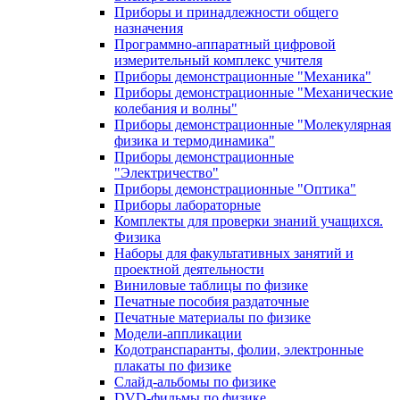
Приборы и принадлежности общего
назначения
Программно-аппаратный цифровой
измерительный комплекс учителя
Приборы демонстрационные "Механика"
Приборы демонстрационные "Механические
колебания и волны"
Приборы демонстрационные "Молекулярная
физика и термодинамика"
Приборы демонстрационные
"Электричество"
Приборы демонстрационные "Оптика"
Приборы лабораторные
Комплекты для проверки знаний учащихся.
Физика
Наборы для факультативных занятий и
проектной деятельности
Виниловые таблицы по физике
Печатные пособия раздаточные
Печатные материалы по физике
Модели-аппликации
Кодотранспаранты, фолии, электронные
плакаты по физике
Слайд-альбомы по физике
DVD-фильмы по физике