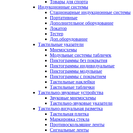
Товары для спорта
Индукционные системы
Стационарные индукционные системы
Портативные
Дополнительное оборудование
Локатор
Тестер
Доп.оборудование
Тактильные указатели
Мнемосхемы
Модульные системы табличек
Пиктограммы без покрытия
Пиктограммы индивидуальные
Пиктограммы модульные
Пиктограммы с покрытием
Тактильные наклейки
Тактильные таблички
Тактильно-звуковые устройства
Звуковые мнемосхемы
Тактильно-звуковые указатели
Тактильно-визуальная разметка
Тактильная плитка
Маркировка стекла
Противоскользящие ленты
Сигнальные ленты