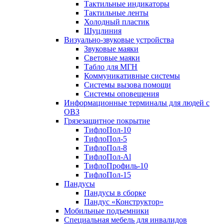
Тактильные индикаторы
Тактильные ленты
Холодный пластик
Шуцлиния
Визуально-звуковые устройства
Звуковые маяки
Световые маяки
Табло для МГН
Коммуникативные системы
Системы вызова помощи
Системы оповещения
Информационные терминалы для людей с
ОВЗ
Грязезащитное покрытие
ТифлоПол-10
ТифлоПол-5
ТифлоПол-8
ТифлоПол-Al
ТифлоПрофиль-10
ТифлоПол-15
Пандусы
Пандусы в сборке
Пандус «Конструктор»
Мобильные подъемники
Специальная мебель для инвалидов