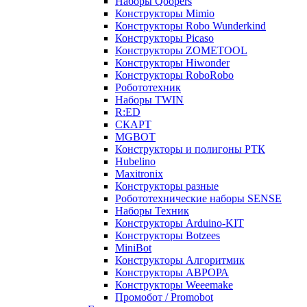
Наборы Qoopers
Конструкторы Mimio
Конструкторы Robo Wunderkind
Конструкторы Picaso
Конструкторы ZOMETOOL
Конструкторы Hiwonder
Конструкторы RoboRobo
Робототехник
Наборы TWIN
R:ED
СКАРТ
MGBOT
Конструкторы и полигоны РТК
Hubelino
Maxitronix
Конструкторы разные
Робототехнические наборы SENSE
Наборы Техник
Конструкторы Arduino-KIT
Конструкторы Botzees
MiniBot
Конструкторы Алгоритмик
Конструкторы АВРОРА
Конструкторы Weeemake
Промобот / Promobot