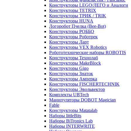
Конструкторы LEGO/ЛЕГО и Аналоги
Конструкторы TETRIX
Конструкторы ТРИК / TRIK
Конструкторы HUNA
Логоробот Пчелка (Bee-Bot)
Конструкторы РОББО
Конструкторы Роботрек
Конструкторы Ларт
Конструкторы VEX Robotics
Робототехнические наборы ROBOTIS
Конструкторы Технолаб
Конструкторы MakeBlock
Конструкторы Gigo
Конструкторы Знаток
Конструкторы Амперка
Конструкторы FISCHERTECHNIK
Конструкторы Эвольвектор
Комплекты UBTech
Манипуляторы DOBOT Magician
Fable
Конструкторы Matatalab
Наборы littleBits
Наборы BiTronics Lab
Наборы INTERWRITE