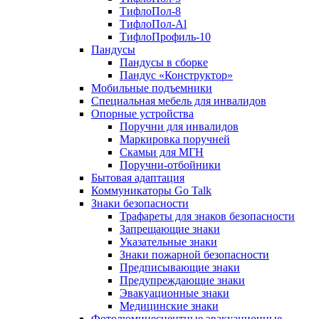
ТифлоПол-8
ТифлоПол-Al
ТифлоПрофиль-10
Пандусы
Пандусы в сборке
Пандус «Конструктор»
Мобильные подъемники
Специальная мебель для инвалидов
Опорные устройства
Поручни для инвалидов
Маркировка поручней
Скамьи для МГН
Поручни-отбойники
Бытовая адаптация
Коммуникаторы Go Talk
Знаки безопасности
Трафареты для знаков безопасности
Запрещающие знаки
Указательные знаки
Знаки пожарной безопасности
Предписывающие знаки
Предупреждающие знаки
Эвакуационные знаки
Медицинские знаки
Фотолюминесцентные эвакуационные