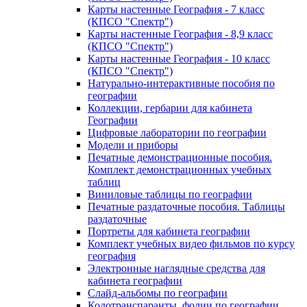
Карты настенные География - 7 класс
(КПСО "Спектр")
Карты настенные География - 8,9 класс
(КПСО "Спектр")
Карты настенные География - 10 класс
(КПСО "Спектр")
Натурально-интерактивные пособия по
географии
Коллекции, гербарии для кабинета
Географии
Цифровые лаборатории по географии
Модели и приборы
Печатные демонстрационные пособия.
Комплект демонстрационных учебных
таблиц
Виниловые таблицы по географии
Печатные раздаточные пособия. Таблицы
раздаточные
Портреты для кабинета географии
Комплект учебных видео фильмов по курсу
география
Электронные наглядные средства для
кабинета географии
Слайд-альбомы по географии
Кодотранспаранты, фолии по географии