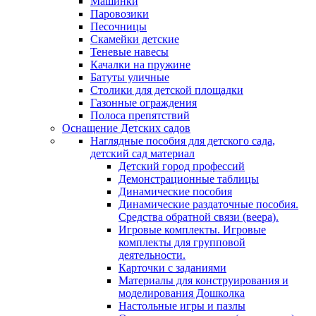
Машинки
Паровозики
Песочницы
Скамейки детские
Теневые навесы
Качалки на пружине
Батуты уличные
Столики для детской площадки
Газонные ограждения
Полоса препятствий
Оснащение Детских садов
Наглядные пособия для детского сада,
детский сад материал
Детский город профессий
Демонстрационные таблицы
Динамические пособия
Динамические раздаточные пособия.
Средства обратной связи (веера).
Игровые комплекты. Игровые
комплекты для групповой
деятельности.
Карточки с заданиями
Материалы для конструирования и
моделирования Дошколка
Настольные игры и пазлы