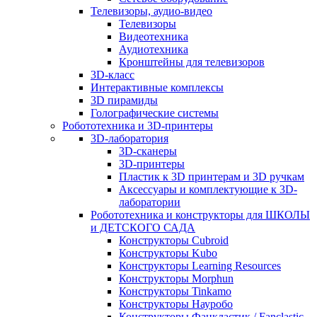
Телевизоры, аудио-видео
Телевизоры
Видеотехника
Аудиотехника
Кронштейны для телевизоров
3D-класс
Интерактивные комплексы
3D пирамиды
Голографические системы
Робототехника и 3D-принтеры
3D-лаборатория
3D-сканеры
3D-принтеры
Пластик к 3D принтерам и 3D ручкам
Аксессуары и комплектующие к 3D-
лаборатории
Робототехника и конструкторы для ШКОЛЫ
и ДЕТСКОГО САДА
Конструкторы Cubroid
Конструкторы Kubo
Конструкторы Learning Resources
Конструкторы Morphun
Конструкторы Tinkamo
Конструкторы Науробо
Конструкторы Фанкластик / Fanclastic