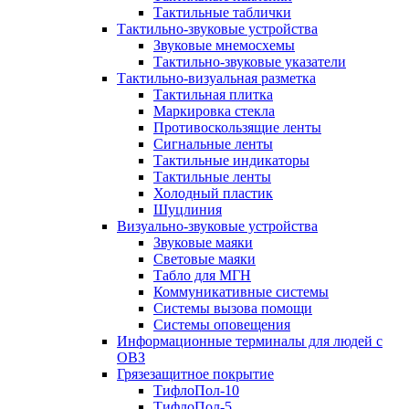
Тактильные таблички
Тактильно-звуковые устройства
Звуковые мнемосхемы
Тактильно-звуковые указатели
Тактильно-визуальная разметка
Тактильная плитка
Маркировка стекла
Противоскользящие ленты
Сигнальные ленты
Тактильные индикаторы
Тактильные ленты
Холодный пластик
Шуцлиния
Визуально-звуковые устройства
Звуковые маяки
Световые маяки
Табло для МГН
Коммуникативные системы
Системы вызова помощи
Системы оповещения
Информационные терминалы для людей с
ОВЗ
Грязезащитное покрытие
ТифлоПол-10
ТифлоПол-5