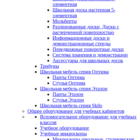
элементная
Школьная доска настенная 5-
элементная
Мольберты
Разлинованные доски, Доски с
расчерченной поверхностью
Информационные доски и
демонстрационные стенды
Передвижные поворотные доски
Система хранения и демонстрации
Аксессуары для школьных досок
Трибуны
Школьная мебель серия Оптима
Парты Оптима
Стулья Оптима
Школьная мебель серия Эталон
Парты Эталон
Стулья Эталон
Школьная мебель серия Skilo
Общее оборудование для учебных кабинетов
Вспомогательное оборудование для учебных
классов
Учебное оборудование
Учебные микроскопы
Микроскопы школьные, студенческие,