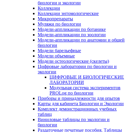
биологии и экологии
Коллекции
Коллекции энтомологические
Микропрепараты
Муляжи по биологии
Модели-аппликации по ботанике
Модели-аппликации по зоологии
Модели-аппликации по анатомии и общей
биологии
Модели барельефные
Модели объемные
Модели остеологические (скелеты)
Цифровые лаборатории по биологии и
экологии
ЦИФРОВЫЕ И БИОЛОГИЧЕСКИЕ
ЛАБОРАТОРИИ
Модульная система экспериментов
PROLog по биологии
Приборы и принадлежности для опытов
Карты для кабинета Биологии и Экологии
Комплект демонстрационных учебных
таблиц
Виниловые таблицы по экологии и
биологии
Раздаточные печатные пособия. Таблицы