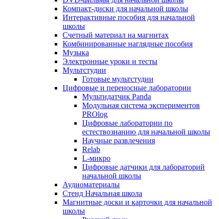
Компакт-диски для начальной школы
Интерактивные пособия для начальной
школы
Счетный материал на магнитах
Комбинированные наглядные пособия
Музыка
Электронные уроки и тесты
Мультстудии
Готовые мультстудии
Цифровые и переносные лаборатории
Мультидатчик Panda
Модульная система экспериментов
PROlog
Цифровые лаборатории по
естествознанию для начальной школы
Научные развлечения
Relab
L-микро
Цифровые датчики для лабораторий
начальной школы
Аудиоматериалы
Стенд Начальная школа
Магнитные доски и карточки для начальной
школы