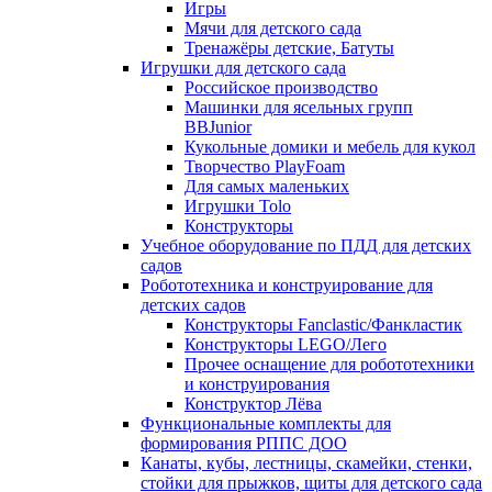
Игры
Мячи для детского сада
Тренажёры детские, Батуты
Игрушки для детского сада
Российское производство
Машинки для ясельных групп
BBJunior
Кукольные домики и мебель для кукол
Творчество PlayFoam
Для самых маленьких
Игрушки Tolo
Конструкторы
Учебное оборудование по ПДД для детских
садов
Робототехника и конструирование для
детских садов
Конструкторы Fanclastic/Фанкластик
Конструкторы LEGO/Лего
Прочее оснащение для робототехники
и конструирования
Конструктор Лёва
Функциональные комплекты для
формирования РППС ДОО
Канаты, кубы, лестницы, скамейки, стенки,
стойки для прыжков, щиты для детского сада