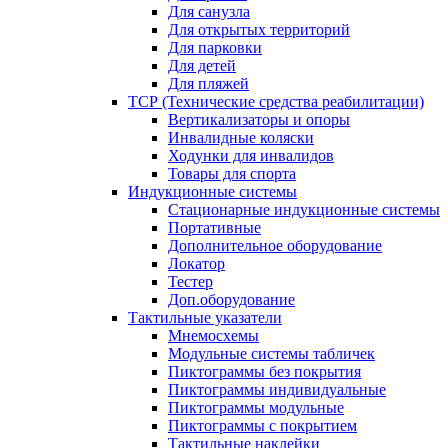
Для санузла
Для открытых территорий
Для парковки
Для детей
Для пляжей
ТСР (Технические средства реабилитации)
Вертикализаторы и опоры
Инвалидные коляски
Ходунки для инвалидов
Товары для спорта
Индукционные системы
Стационарные индукционные системы
Портативные
Дополнительное оборудование
Локатор
Тестер
Доп.оборудование
Тактильные указатели
Мнемосхемы
Модульные системы табличек
Пиктограммы без покрытия
Пиктограммы индивидуальные
Пиктограммы модульные
Пиктограммы с покрытием
Тактильные наклейки