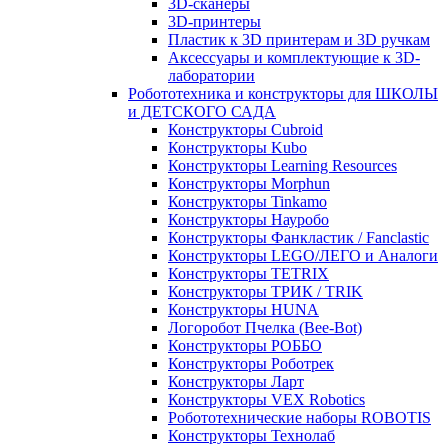
3D-сканеры
3D-принтеры
Пластик к 3D принтерам и 3D ручкам
Аксессуары и комплектующие к 3D-
лаборатории
Робототехника и конструкторы для ШКОЛЫ
и ДЕТСКОГО САДА
Конструкторы Cubroid
Конструкторы Kubo
Конструкторы Learning Resources
Конструкторы Morphun
Конструкторы Tinkamo
Конструкторы Науробо
Конструкторы Фанкластик / Fanclastic
Конструкторы LEGO/ЛЕГО и Аналоги
Конструкторы TETRIX
Конструкторы ТРИК / TRIK
Конструкторы HUNA
Логоробот Пчелка (Bee-Bot)
Конструкторы РОББО
Конструкторы Роботрек
Конструкторы Ларт
Конструкторы VEX Robotics
Робототехнические наборы ROBOTIS
Конструкторы Технолаб