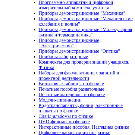
Программно-аппаратный цифровой
измерительный комплекс учителя
Приборы демонстрационные "Механика"
Приборы демонстрационные "Механические
колебания и волны"
Приборы демонстрационные "Молекулярная
физика и термодинамика"
Приборы демонстрационные
"Электричество"
Приборы демонстрационные "Оптика"
Приборы лабораторные
Комплекты для проверки знаний учащихся.
Физика
Наборы для факультативных занятий и
проектной деятельности
Виниловые таблицы по физике
Печатные пособия раздаточные
Печатные материалы по физике
Модели-аппликации
Кодотранспаранты, фолии, электронные
плакаты по физике
Слайд-альбомы по физике
DVD-фильмы по физике
Интерактивные пособия. Наглядная физика
Цифровые лаборатории по физике