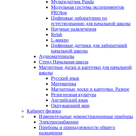
Мультидатчик Panda
Модульная система экспериментов
PROlog
Цифровые лаборатории по
естествознанию для начальной школы
Научные развлечения
Relab
L-микро
Цифровые датчики для лабораторий
начальной школы
Аудиоматериалы
Стенд Начальная школа
Магнитные доски и карточки для начальной
школы
Русский язык
Математика
Магнитные доски и карточки. Разное
Религиозная культура
Английский язык
Окружающий мир
Кабинет физики
Измерительные демонстрационные приборы
Электроснабжение
Приборы и принадлежности общего
назначения