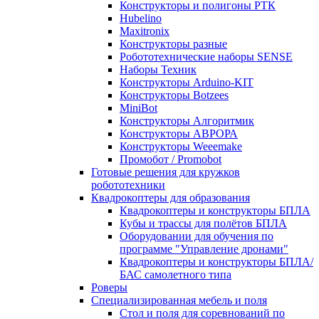
Конструкторы и полигоны РТК
Hubelino
Maxitronix
Конструкторы разные
Робототехнические наборы SENSE
Наборы Техник
Конструкторы Arduino-KIT
Конструкторы Botzees
MiniBot
Конструкторы Алгоритмик
Конструкторы АВРОРА
Конструкторы Weeemake
Промобот / Promobot
Готовые решения для кружков
робототехники
Квадрокоптеры для образования
Квадрокоптеры и конструкторы БПЛА
Кубы и трассы для полётов БПЛА
Оборудовании для обучения по
программе "Управление дронами"
Квадрокоптеры и конструкторы БПЛА/
БАС самолетного типа
Роверы
Специализированная мебель и поля
Стол и поля для соревнований по