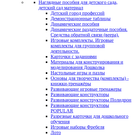
Наглядные пособия для детского сада,
детский сад материал
Детский город профессий
Демонстрационные таблицы
Динамические пособия
Динамические раздаточные пособия.
Средства обратной связи (веера).
Игровые комплекты. Игровые
комплекты для групповой
деятельности.
Карточки с заданиями
Материалы для конструирования и
моделирования Дошколка
Настольные игры и пазлы
Основы для творчества (комплекты) -
книжки-тренажёры
Развивающие игровые тренажеры
Развивающие конструкторы
Развивающие конструкторы Полидрон
Развивающие конструкторы
POPULAR
Разрезные карточки для дошкольного
обучения
Игровые наборы Фребеля
Лото