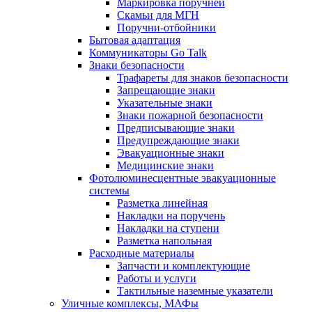
Маркировка поручней
Скамьи для МГН
Поручни-отбойники
Бытовая адаптация
Коммуникаторы Go Talk
Знаки безопасности
Трафареты для знаков безопасности
Запрещающие знаки
Указательные знаки
Знаки пожарной безопасности
Предписывающие знаки
Предупреждающие знаки
Эвакуационные знаки
Медицинские знаки
Фотолюминесцентные эвакуационные
системы
Разметка линейная
Накладки на поручень
Накладки на ступени
Разметка напольная
Расходные материалы
Запчасти и комплектующие
Работы и услуги
Тактильные наземные указатели
Уличные комплексы, МАФы