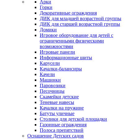
Арки
Горки
Декоративные ограждения
ДИК для младшей возрастной группы
ДИК для старшей возрастной группы
Домики
Игровое оборудование для детей с
ограниченными физическими
возможностями
Игровые панели
Информационные щиты
Карусели
Качалки-балансиры
Качели
Машинки
Паровозики
Песочницы
Скамейки детские
Теневые навесы
Качалки на пружине
Батуты уличные
Столики для детской площадки
Газонные ограждения
Полоса препятствий
Оснащение Детских садов