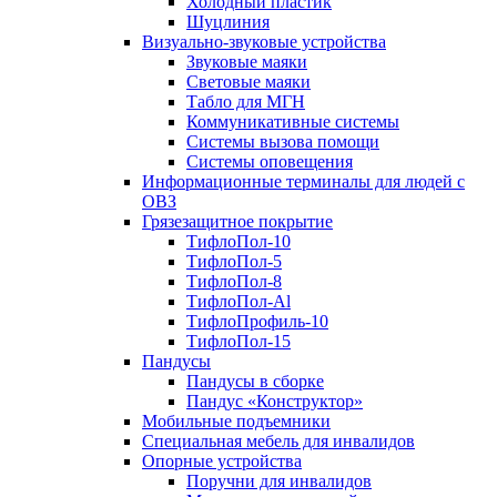
Холодный пластик
Шуцлиния
Визуально-звуковые устройства
Звуковые маяки
Световые маяки
Табло для МГН
Коммуникативные системы
Системы вызова помощи
Системы оповещения
Информационные терминалы для людей с
ОВЗ
Грязезащитное покрытие
ТифлоПол-10
ТифлоПол-5
ТифлоПол-8
ТифлоПол-Al
ТифлоПрофиль-10
ТифлоПол-15
Пандусы
Пандусы в сборке
Пандус «Конструктор»
Мобильные подъемники
Специальная мебель для инвалидов
Опорные устройства
Поручни для инвалидов