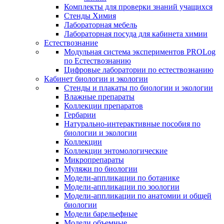
Комплекты для проверки знаний учащихся
Стенды Химия
Лабораторная мебель
Лабораторная посуда для кабинета химии
Естествознание
Модульная система экспериментов PROLog
по Естествознанию
Цифровые лаборатории по естествознанию
Кабинет биологии и экологии
Стенды и плакаты по биологии и экологии
Влажные препараты
Коллекции препаратов
Гербарии
Натурально-интерактивные пособия по
биологии и экологии
Коллекции
Коллекции энтомологические
Микропрепараты
Муляжи по биологии
Модели-аппликации по ботанике
Модели-аппликации по зоологии
Модели-аппликации по анатомии и общей
биологии
Модели барельефные
Модели объемные