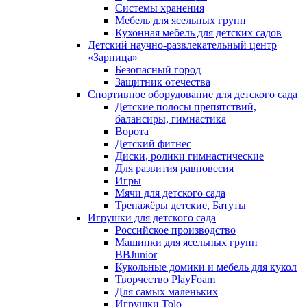
Системы хранения
Мебель для ясельных групп
Кухонная мебель для детских садов
Детский научно-развлекательный центр
«Зарница»
Безопасный город
Защитник отечества
Спортивное оборудование для детского сада
Детские полосы препятствий,
балансиры, гимнастика
Ворота
Детский фитнес
Диски, ролики гимнастические
Для развития равновесия
Игры
Мячи для детского сада
Тренажёры детские, Батуты
Игрушки для детского сада
Российское производство
Машинки для ясельных групп
BBJunior
Кукольные домики и мебель для кукол
Творчество PlayFoam
Для самых маленьких
Игрушки Tolo