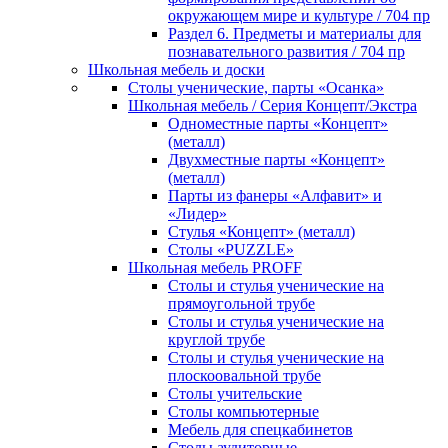
окружающем мире и культуре / 704 пр
Раздел 6. Предметы и материалы для
познавательного развития / 704 пр
Школьная мебель и доски
Столы ученические, парты «Осанка»
Школьная мебель / Серия Концепт/Экстра
Одноместные парты «Концепт»
(металл)
Двухместные парты «Концепт»
(металл)
Парты из фанеры «Алфавит» и
«Лидер»
Стулья «Концепт» (металл)
Столы «PUZZLE»
Школьная мебель PROFF
Столы и стулья ученические на
прямоугольной трубе
Столы и стулья ученические на
круглой трубе
Столы и стулья ученические на
плоскоовальной трубе
Столы учительские
Столы компьютерные
Мебель для спецкабинетов
Столы аудиторные