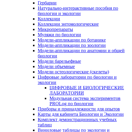
Гербарии
Натурально-интерактивные пособия по
биологии и экологии
Коллекции
Коллекции энтомологические
Микропрепараты
Муляжи по биологии
Модели-аппликации по ботанике
Модели-аппликации по зоологии
Модели-аппликации по анатомии и общей
биологии
Модели барельефные
Модели объемные
Модели остеологические (скелеты)
Цифровые лаборатории по биологии и
экологии
ЦИФРОВЫЕ И БИОЛОГИЧЕСКИЕ
ЛАБОРАТОРИИ
Модульная система экспериментов
PROLog по биологии
Приборы и принадлежности для опытов
Карты для кабинета Биологии и Экологии
Комплект демонстрационных учебных
таблиц
Виниловые таблицы по экологии и