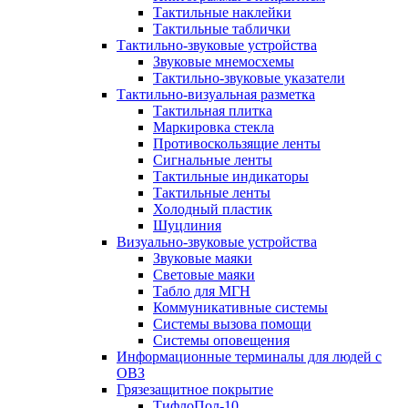
Тактильные наклейки
Тактильные таблички
Тактильно-звуковые устройства
Звуковые мнемосхемы
Тактильно-звуковые указатели
Тактильно-визуальная разметка
Тактильная плитка
Маркировка стекла
Противоскользящие ленты
Сигнальные ленты
Тактильные индикаторы
Тактильные ленты
Холодный пластик
Шуцлиния
Визуально-звуковые устройства
Звуковые маяки
Световые маяки
Табло для МГН
Коммуникативные системы
Системы вызова помощи
Системы оповещения
Информационные терминалы для людей с
ОВЗ
Грязезащитное покрытие
ТифлоПол-10