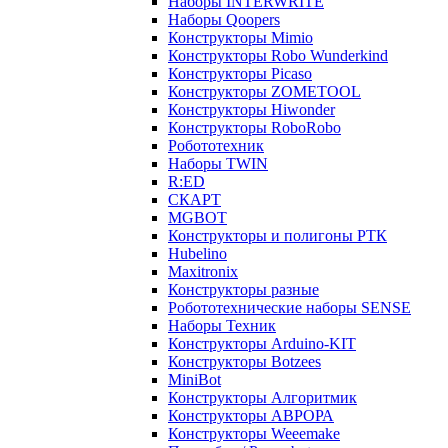
Наборы INTERWRITE
Наборы Qoopers
Конструкторы Mimio
Конструкторы Robo Wunderkind
Конструкторы Picaso
Конструкторы ZOMETOOL
Конструкторы Hiwonder
Конструкторы RoboRobo
Робототехник
Наборы TWIN
R:ED
СКАРТ
MGBOT
Конструкторы и полигоны РТК
Hubelino
Maxitronix
Конструкторы разные
Робототехнические наборы SENSE
Наборы Техник
Конструкторы Arduino-KIT
Конструкторы Botzees
MiniBot
Конструкторы Алгоритмик
Конструкторы АВРОРА
Конструкторы Weeemake