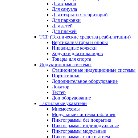
Для храмов
Для санузла
Для открытых территорий
Для парковки
Для детей
Для пляжей
ТСР (Технические средства реабилитации)
Вертикализаторы и опоры
Инвалидные коляски
Ходунки для инвалидов
Товары для спорта
Индукционные системы
Стационарные индукционные системы
Портативные
Дополнительное оборудование
Локатор
Тестер
Доп.оборудование
Тактильные указатели
Мнемосхемы
Модульные системы табличек
Пиктограммы без покрытия
Пиктограммы индивидуальные
Пиктограммы модульные
Пиктограммы с покрытием