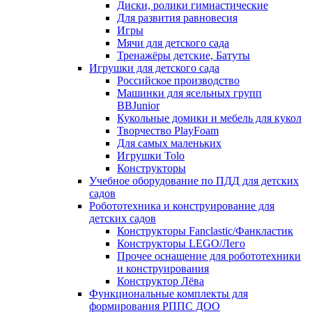
Диски, ролики гимнастические
Для развития равновесия
Игры
Мячи для детского сада
Тренажёры детские, Батуты
Игрушки для детского сада
Российское производство
Машинки для ясельных групп
BBJunior
Кукольные домики и мебель для кукол
Творчество PlayFoam
Для самых маленьких
Игрушки Tolo
Конструкторы
Учебное оборудование по ПДД для детских
садов
Робототехника и конструирование для
детских садов
Конструкторы Fanclastic/Фанкластик
Конструкторы LEGO/Лего
Прочее оснащение для робототехники
и конструирования
Конструктор Лёва
Функциональные комплекты для
формирования РППС ДОО