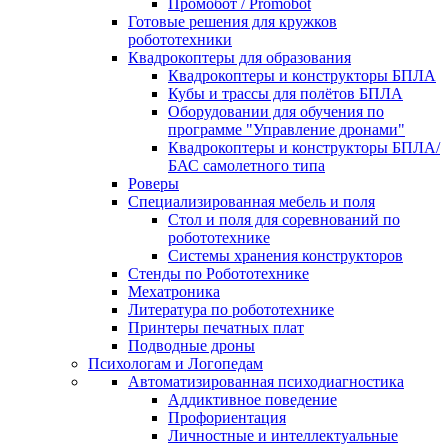
Промобот / Promobot
Готовые решения для кружков
робототехники
Квадрокоптеры для образования
Квадрокоптеры и конструкторы БПЛА
Кубы и трассы для полётов БПЛА
Оборудовании для обучения по
программе "Управление дронами"
Квадрокоптеры и конструкторы БПЛА/
БАС самолетного типа
Роверы
Специализированная мебель и поля
Стол и поля для соревнований по
робототехнике
Системы хранения конструкторов
Стенды по Робототехнике
Мехатроника
Литература по робототехнике
Принтеры печатных плат
Подводные дроны
Психологам и Логопедам
Автоматизированная психодиагностика
Аддиктивное поведение
Профориентация
Личностные и интеллектуальные