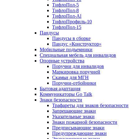
ТифлоПол-5
ТифлоПол-8
ТифлоПол-Al
ТифлоПрофиль-10
ТифлоПол-15
Пандусы
Пандусы в сборке
Пандус «Конструктор»
Мобильные подъемники
Специальная мебель для инвалидов
Опорные устройства
Поручни для инвалидов
Маркировка поручней
Скамьи для МГН
Поручни-отбойники
Бытовая адаптация
Коммуникаторы Go Talk
Знаки безопасности
Трафареты для знаков безопасности
Запрещающие знаки
Указательные знаки
Знаки пожарной безопасности
Предписывающие знаки
Предупреждающие знаки
Эвакуационные знаки