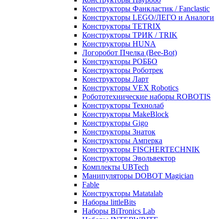
Конструкторы Фанкластик / Fanclastic
Конструкторы LEGO/ЛЕГО и Аналоги
Конструкторы TETRIX
Конструкторы ТРИК / TRIK
Конструкторы HUNA
Логоробот Пчелка (Bee-Bot)
Конструкторы РОББО
Конструкторы Роботрек
Конструкторы Ларт
Конструкторы VEX Robotics
Робототехнические наборы ROBOTIS
Конструкторы Технолаб
Конструкторы MakeBlock
Конструкторы Gigo
Конструкторы Знаток
Конструкторы Амперка
Конструкторы FISCHERTECHNIK
Конструкторы Эвольвектор
Комплекты UBTech
Манипуляторы DOBOT Magician
Fable
Конструкторы Matatalab
Наборы littleBits
Наборы BiTronics Lab