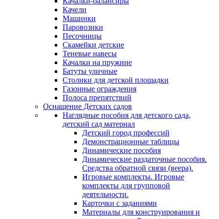
Качалки-балансиры
Качели
Машинки
Паровозики
Песочницы
Скамейки детские
Теневые навесы
Качалки на пружине
Батуты уличные
Столики для детской площадки
Газонные ограждения
Полоса препятствий
Оснащение Детских садов
Наглядные пособия для детского сада,
детский сад материал
Детский город профессий
Демонстрационные таблицы
Динамические пособия
Динамические раздаточные пособия.
Средства обратной связи (веера).
Игровые комплекты. Игровые
комплекты для групповой
деятельности.
Карточки с заданиями
Материалы для конструирования и