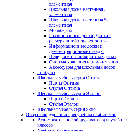
элементная
Школьная доска настенная 3-
элементная
Школьная доска настенная 5-
элементная
Мольберты
Разлинованные доски, Доски с
расчерченной поверхностью
Информационные доски и
демонстрационные стенды
Передвижные поворотные доски
Система хранения и демонстрации
Аксессуары для школьных досок
Трибуны
Школьная мебель серия Оптима
Парты Оптима
Стулья Оптима
Школьная мебель серия Эталон
Парты Эталон
Стулья Эталон
Школьная мебель серия Skilo
Общее оборудование для учебных кабинетов
Вспомогательное оборудование для учебных
классов
Учебное оборудование