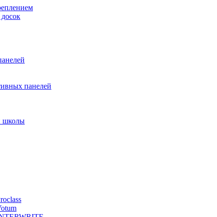
реплением
 досок
панелей
тивных панелей
и школы
oclass
Votum
й INTERWRITE