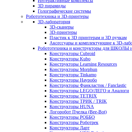
Интерактивные комплексы
3D пирамиды
Голографические системы
Робототехника и 3D-принтеры
3D-лаборатория
3D-сканеры
3D-принтеры
Пластик к 3D принтерам и 3D ручкам
Аксессуары и комплектующие к 3D-лаб
Робототехника и конструкторы для ШКОЛ
Конструкторы Cubroid
Конструкторы Kubo
Конструкторы Learning Resources
Конструкторы Morphun
Конструкторы Tinkamo
Конструкторы Науробо
Конструкторы Фанкластик / Fanclastic
Конструкторы LEGO/ЛЕГО и Аналоги
Конструкторы TETRIX
Конструкторы ТРИК / TRIK
Конструкторы HUNA
Логоробот Пчелка (Bee-Bot)
Конструкторы РОББО
Конструкторы Роботрек
Конструкторы Ларт