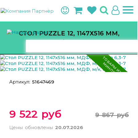
СТОЛ PUZZLE 12, 1147Х516 ММ,
МДФ, М/К, ГР Р 6,3-7
Т
О
В
Р
Ы
И
З
Р
Е
Е
С
Т
Р
А
И
Н
П
Р
О
М
Т
О
Р
Г
А
М
А
Артикул:
51647469
9 522 руб
9 867 руб
Цены обновлены
20.07.2026