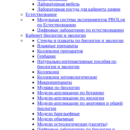
Лабораторная мебель
Лабораторная посуда для кабинета химии
Естествознание
Модульная система экспериментов PROLog
по Естествознанию
Цифровые лаборатории по естествознанию
Кабинет биологии и экологии
Стенды и плакаты по биологии и экологии
Влажные препараты
Коллекции препаратов
Гербарии
Натурально-интерактивные пособия по
биологии и экологии
Коллекции
Коллекции энтомологические
Микропрепараты
Муляжи по биологии
Модели-аппликации по ботанике
Модели-аппликации по зоологии
Модели-аппликации по анатомии и общей
биологии
Модели барельефные
Модели объемные
Модели остеологические (скелеты)
Цифровые лаборатории по биологии и