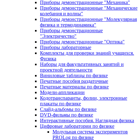
Приборы демонстрационные "Механика"
Приборы демонстрационные "Механические
колебания и волны"
Приборы демонстрационные "Молекулярная
физика и термодинамика"
Приборы демонстрационные
"Электричество"
Приборы демонстрационные "Оптика"
Приборы лабораторные
Комплекты для проверки знаний учащихся.
Физика
Наборы для факультативных занятий и
проектной деятельности
Виниловые таблицы по физике
Печатные пособия раздаточные
Печатные материалы по физике
Модели-аппликации
Кодотранспаранты, фолии, электронные
плакаты по физике
Слайд-альбомы по физике
DVD-фильмы по физике
Интерактивные пособия. Наглядная физика
Цифровые лаборатории по физике
Модульная система экспериментов
PROLog по физике