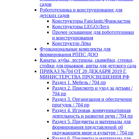
садов
Робототехника и конструирование для
детских садов
Конструкторы Fanclastic/Фанкластик
Конструкторы LEGO/Лего
Прочее оснащение для робототехники
и конструирования
Конструктор Лёва
Функциональные комплекты для
формирования РППС ДОО
Канаты, кубы, лестницы, скамейки, стенки,
стойки для прыжков, щиты для детского сада
ПРИКАЗ №704 ОТ 20 ДЕКАБРЯ 2019 Г.
МИНИСТЕРСТВА ПРОСВЕЩЕНИЯ РФ
Раздел 1. Мебель / 704 пр
Раздел 2. Присмотр и уход за детьми /
704 пр
Раздел 3. Организация и обеспечение
прогулок / 704 пр
Раздел 4. Игровая, коммуникативная
деятельность и развитие речи / 704 пр
Раздел 5. Предметы и материалы для
формирования представлений об
окружающем мире и культуре / 704 пр
Раздел 6. Предметы и материалы для