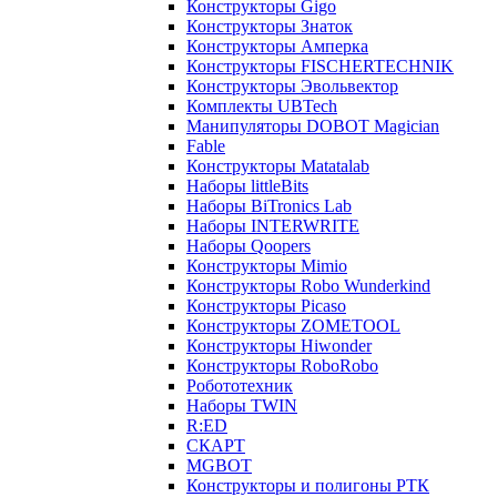
Конструкторы Gigo
Конструкторы Знаток
Конструкторы Амперка
Конструкторы FISCHERTECHNIK
Конструкторы Эвольвектор
Комплекты UBTech
Манипуляторы DOBOT Magician
Fable
Конструкторы Matatalab
Наборы littleBits
Наборы BiTronics Lab
Наборы INTERWRITE
Наборы Qoopers
Конструкторы Mimio
Конструкторы Robo Wunderkind
Конструкторы Picaso
Конструкторы ZOMETOOL
Конструкторы Hiwonder
Конструкторы RoboRobo
Робототехник
Наборы TWIN
R:ED
СКАРТ
MGBOT
Конструкторы и полигоны РТК