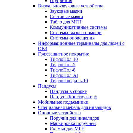
Шуцлиния
Визуально-звуковые устройства
Звуковые маяки
Световые маяки
Табло для МГН
Коммуникативные системы
Системы вызова помощи
Системы оповещения
Информационные терминалы для людей с
ОВЗ
Грязезащитное покрытие
ТифлоПол-10
ТифлоПол-5
ТифлоПол-8
ТифлоПол-Al
ТифлоПрофиль-10
Пандусы
Пандусы в сборке
Пандус «Конструктор»
Мобильные подъемники
Специальная мебель для инвалидов
Опорные устройства
Поручни для инвалидов
Маркировка поручней
Скамьи для МГН