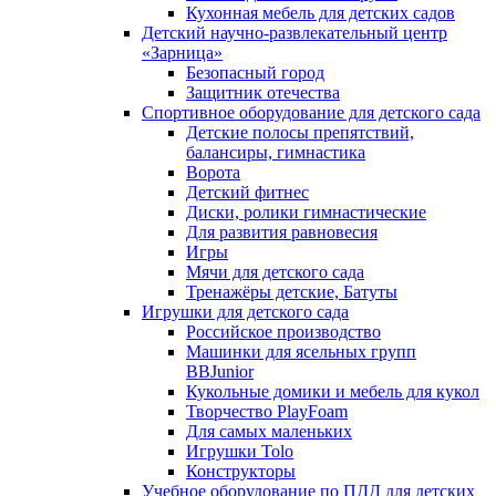
Кухонная мебель для детских садов
Детский научно-развлекательный центр
«Зарница»
Безопасный город
Защитник отечества
Спортивное оборудование для детского сада
Детские полосы препятствий,
балансиры, гимнастика
Ворота
Детский фитнес
Диски, ролики гимнастические
Для развития равновесия
Игры
Мячи для детского сада
Тренажёры детские, Батуты
Игрушки для детского сада
Российское производство
Машинки для ясельных групп
BBJunior
Кукольные домики и мебель для кукол
Творчество PlayFoam
Для самых маленьких
Игрушки Tolo
Конструкторы
Учебное оборудование по ПДД для детских