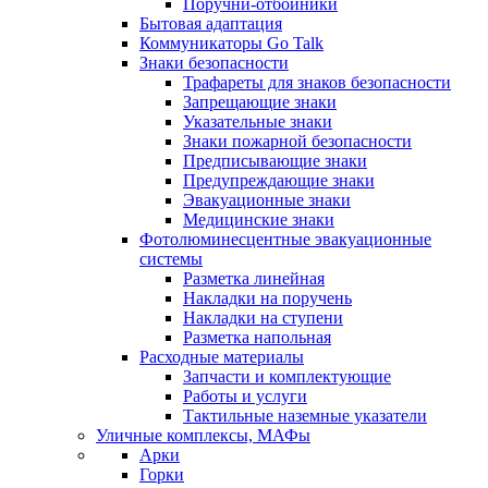
Поручни-отбойники
Бытовая адаптация
Коммуникаторы Go Talk
Знаки безопасности
Трафареты для знаков безопасности
Запрещающие знаки
Указательные знаки
Знаки пожарной безопасности
Предписывающие знаки
Предупреждающие знаки
Эвакуационные знаки
Медицинские знаки
Фотолюминесцентные эвакуационные
системы
Разметка линейная
Накладки на поручень
Накладки на ступени
Разметка напольная
Расходные материалы
Запчасти и комплектующие
Работы и услуги
Тактильные наземные указатели
Уличные комплексы, МАФы
Арки
Горки