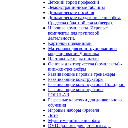
Детский город профессий
Демонстрационные таблицы
Динамические пособия
Динамические раздаточные пособия.
Средства обратной связи (веера).
Игровые комплекты. Игровые
комплекты для групповой
деятельности.
Карточки с заданиями
Материалы для конструирования и
моделирования Дошколка
Настольные игры и пазлы
Основы для творчества (комплекты) -
книжки-тренажёры
Развивающие игровые тренажеры
Развивающие конструкторы
Развивающие конструкторы Полидрон
Развивающие конструкторы
POPULAR
Разрезные карточки для дошкольного
обучения
Игровые наборы Фребеля
Лото
Мультимедийные пособия
DVD-фильмы для детского сада