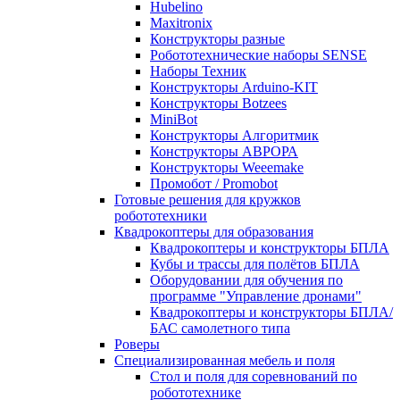
Hubelino
Maxitronix
Конструкторы разные
Робототехнические наборы SENSE
Наборы Техник
Конструкторы Arduino-KIT
Конструкторы Botzees
MiniBot
Конструкторы Алгоритмик
Конструкторы АВРОРА
Конструкторы Weeemake
Промобот / Promobot
Готовые решения для кружков
робототехники
Квадрокоптеры для образования
Квадрокоптеры и конструкторы БПЛА
Кубы и трассы для полётов БПЛА
Оборудовании для обучения по
программе "Управление дронами"
Квадрокоптеры и конструкторы БПЛА/
БАС самолетного типа
Роверы
Специализированная мебель и поля
Стол и поля для соревнований по
робототехнике