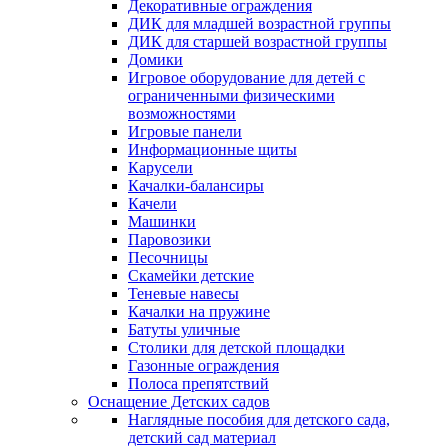
Декоративные ограждения
ДИК для младшей возрастной группы
ДИК для старшей возрастной группы
Домики
Игровое оборудование для детей с
ограниченными физическими
возможностями
Игровые панели
Информационные щиты
Карусели
Качалки-балансиры
Качели
Машинки
Паровозики
Песочницы
Скамейки детские
Теневые навесы
Качалки на пружине
Батуты уличные
Столики для детской площадки
Газонные ограждения
Полоса препятствий
Оснащение Детских садов
Наглядные пособия для детского сада,
детский сад материал