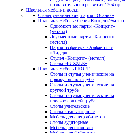
познавательного развития / 704 пр
Школьная мебель и доски
Столы ученические, парты «Осанка»
Школьная мебель / Серия Концепт/Экстра
Одноместные парты «Концепт»
(металл)
Двухместные парты «Концепт»
(металл)
Парты из фанеры «Алфавит» и
«Лидер»
Стулья «Концепт» (металл)
Столы «PUZZLE»
Школьная мебель PROFF
Столы и стулья ученические на
прямоугольной трубе
Столы и стулья ученические на
круглой трубе
Столы и стулья ученические на
плоскоовальной трубе
Столы учительские
Столы компьютерные
Мебель для спецкабинетов
Столы аудиторные
Мебель для столовой
Мебель для библиотек