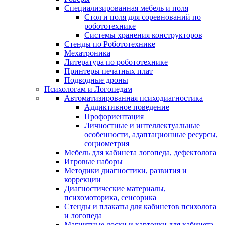
Специализированная мебель и поля
Стол и поля для соревнований по
робототехнике
Системы хранения конструкторов
Стенды по Робототехнике
Мехатроника
Литература по робототехнике
Принтеры печатных плат
Подводные дроны
Психологам и Логопедам
Автоматизированная психодиагностика
Аддиктивное поведение
Профориентация
Личностные и интеллектуальные
особенности, адаптационные ресурсы,
социометрия
Мебель для кабинета логопеда, дефектолога
Игровые наборы
Методики диагностики, развития и
коррекции
Диагностические материалы,
психомоторика, сенсорика
Стенды и плакаты для кабинетов психолога
и логопеда
Магнитные доски и карточки для кабинета