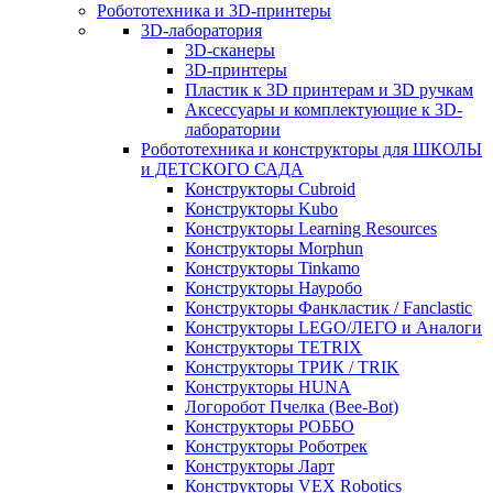
Робототехника и 3D-принтеры
3D-лаборатория
3D-сканеры
3D-принтеры
Пластик к 3D принтерам и 3D ручкам
Аксессуары и комплектующие к 3D-
лаборатории
Робототехника и конструкторы для ШКОЛЫ
и ДЕТСКОГО САДА
Конструкторы Cubroid
Конструкторы Kubo
Конструкторы Learning Resources
Конструкторы Morphun
Конструкторы Tinkamo
Конструкторы Науробо
Конструкторы Фанкластик / Fanclastic
Конструкторы LEGO/ЛЕГО и Аналоги
Конструкторы TETRIX
Конструкторы ТРИК / TRIK
Конструкторы HUNA
Логоробот Пчелка (Bee-Bot)
Конструкторы РОББО
Конструкторы Роботрек
Конструкторы Ларт
Конструкторы VEX Robotics