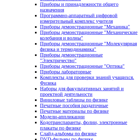
Приборы и принадлежности общего
назначения
Программно-аппаратный цифровой
измерительный комплекс учителя
Приборы демонстрационные "Механика"
Приборы демонстрационные "Механические
колебания и волны"
Приборы демонстрационные "Молекулярная
физика и термодинамика"
Приборы демонстрационные
"Электричество"
Приборы демонстрационные "Оптика"
Приборы лабораторные
Комплекты для проверки знаний учащихся.
Физика
Наборы для факультативных занятий и
проектной деятельности
Виниловые таблицы по физике
Печатные пособия раздаточные
Печатные материалы по физике
Модели-аппликации
Кодотранспаранты, фолии, электронные
плакаты по физике
Слайд-альбомы по физике
DVD-фильмы по физике