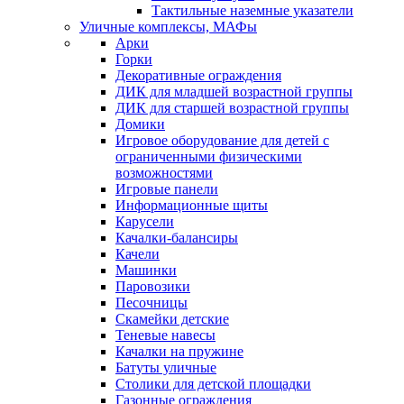
Тактильные наземные указатели
Уличные комплексы, МАФы
Арки
Горки
Декоративные ограждения
ДИК для младшей возрастной группы
ДИК для старшей возрастной группы
Домики
Игровое оборудование для детей с
ограниченными физическими
возможностями
Игровые панели
Информационные щиты
Карусели
Качалки-балансиры
Качели
Машинки
Паровозики
Песочницы
Скамейки детские
Теневые навесы
Качалки на пружине
Батуты уличные
Столики для детской площадки
Газонные ограждения