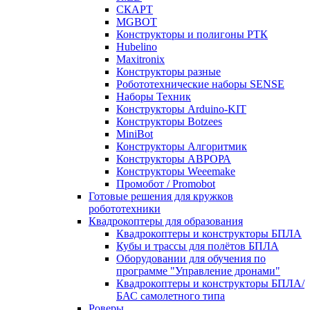
СКАРТ
MGBOT
Конструкторы и полигоны РТК
Hubelino
Maxitronix
Конструкторы разные
Робототехнические наборы SENSE
Наборы Техник
Конструкторы Arduino-KIT
Конструкторы Botzees
MiniBot
Конструкторы Алгоритмик
Конструкторы АВРОРА
Конструкторы Weeemake
Промобот / Promobot
Готовые решения для кружков
робототехники
Квадрокоптеры для образования
Квадрокоптеры и конструкторы БПЛА
Кубы и трассы для полётов БПЛА
Оборудовании для обучения по
программе "Управление дронами"
Квадрокоптеры и конструкторы БПЛА/
БАС самолетного типа
Роверы