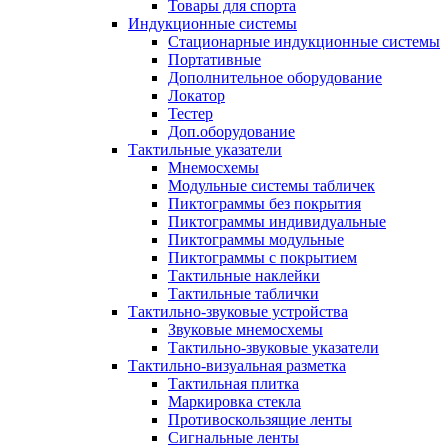
Товары для спорта
Индукционные системы
Стационарные индукционные системы
Портативные
Дополнительное оборудование
Локатор
Тестер
Доп.оборудование
Тактильные указатели
Мнемосхемы
Модульные системы табличек
Пиктограммы без покрытия
Пиктограммы индивидуальные
Пиктограммы модульные
Пиктограммы с покрытием
Тактильные наклейки
Тактильные таблички
Тактильно-звуковые устройства
Звуковые мнемосхемы
Тактильно-звуковые указатели
Тактильно-визуальная разметка
Тактильная плитка
Маркировка стекла
Противоскользящие ленты
Сигнальные ленты