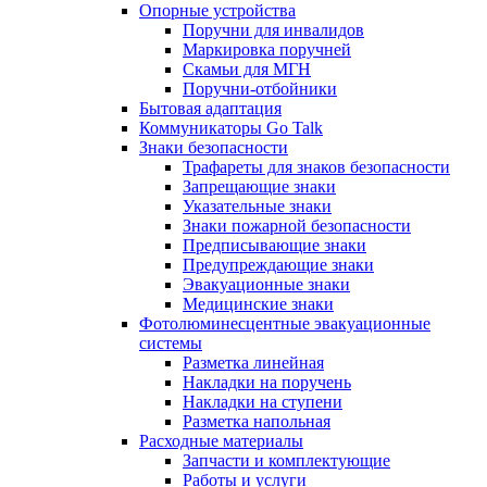
Опорные устройства
Поручни для инвалидов
Маркировка поручней
Скамьи для МГН
Поручни-отбойники
Бытовая адаптация
Коммуникаторы Go Talk
Знаки безопасности
Трафареты для знаков безопасности
Запрещающие знаки
Указательные знаки
Знаки пожарной безопасности
Предписывающие знаки
Предупреждающие знаки
Эвакуационные знаки
Медицинские знаки
Фотолюминесцентные эвакуационные
системы
Разметка линейная
Накладки на поручень
Накладки на ступени
Разметка напольная
Расходные материалы
Запчасти и комплектующие
Работы и услуги