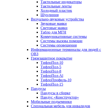
Тактильные индикаторы
Тактильные ленты
Холодный пластик
Шуцлиния
Визуально-звуковые устройства
Звуковые маяки
Световые маяки
Табло для МГН
Коммуникативные системы
Системы вызова помощи
Системы оповещения
Информационные терминалы для людей с
ОВЗ
Грязезащитное покрытие
ТифлоПол-10
ТифлоПол-5
ТифлоПол-8
ТифлоПол-Al
ТифлоПрофиль-10
ТифлоПол-15
Пандусы
Пандусы в сборке
Пандус «Конструктор»
Мобильные подъемники
Специальная мебель для инвалидов