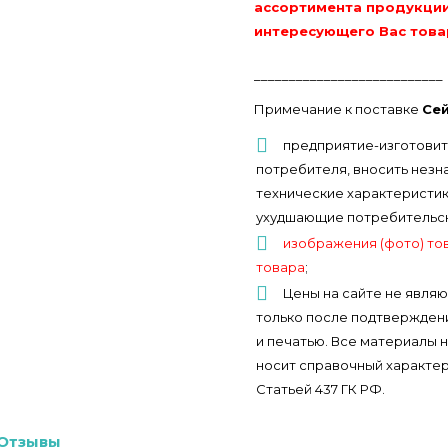
ассортимента продукции
интересующего Вас това
___________________________
Примечание к поставке
Сей
предприятие-изготовит
потребителя, вносить незн
технические характеристики
ухудшающие потребительски
изображения (фото) то
товара
;
Цены на сайте не являю
только после подтверждени
и печатью. Все материалы 
носит справочный характер
Статьей 437 ГК РФ.
Отзывы