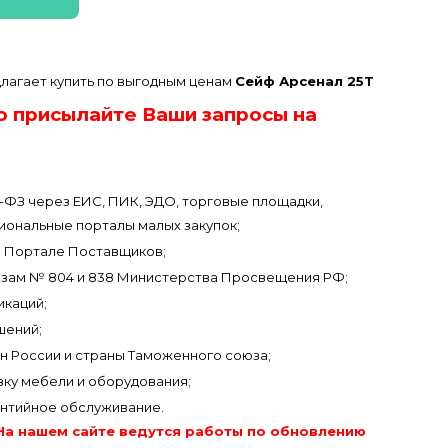
лагает купить по выгодным ценам
Сейф Арсенал 25T
о присылайте Ваши запросы на
3-ФЗ через ЕИС, ПИК, ЭДО, торговые площадки,
иональные порталы малых закупок;
 Портале Поставщиков;
азам № 804 и 838 Министерства Просвещения РФ;
икаций;
шений;
он России и страны Таможенного союза;
вку мебели и оборудования;
антийное обслуживание.
На нашем сайте ведутся работы по обновлению