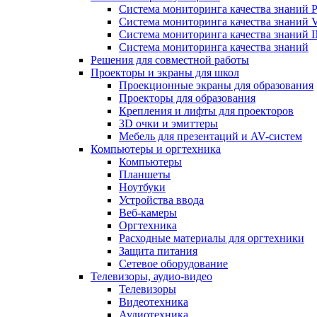
Система мониторинга качества знаний Pr
Система мониторинга качества знаний 
Система мониторинга качества знани
Система мониторинга качества знаний
Решения для совместной работы
Проекторы и экраны для школ
Проекционные экраны для образования
Проекторы для образования
Крепления и лифты для проекторов
3D очки и эмиттеры
Мебель для презентаций и AV-систем
Компьютеры и оргтехника
Компьютеры
Планшеты
Ноутбуки
Устройства ввода
Веб-камеры
Оргтехника
Расходные материалы для оргтехники
Защита питания
Сетевое оборудование
Телевизоры, аудио-видео
Телевизоры
Видеотехника
Аудиотехника