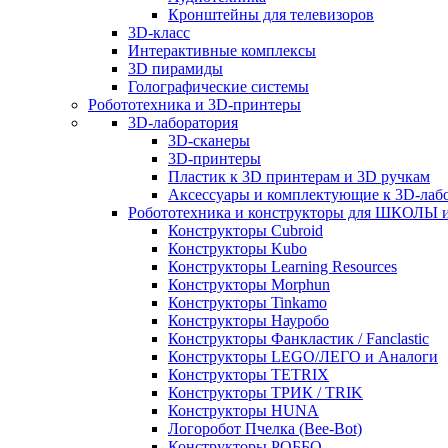
Кронштейны для телевизоров
3D-класс
Интерактивные комплексы
3D пирамиды
Голографические системы
Робототехника и 3D-принтеры
3D-лаборатория
3D-сканеры
3D-принтеры
Пластик к 3D принтерам и 3D ручкам
Аксессуары и комплектующие к 3D-лаб
Робототехника и конструкторы для ШКОЛ
Конструкторы Cubroid
Конструкторы Kubo
Конструкторы Learning Resources
Конструкторы Morphun
Конструкторы Tinkamo
Конструкторы Науробо
Конструкторы Фанкластик / Fanclastic
Конструкторы LEGO/ЛЕГО и Аналоги
Конструкторы TETRIX
Конструкторы ТРИК / TRIK
Конструкторы HUNA
Логоробот Пчелка (Bee-Bot)
Конструкторы РОББО