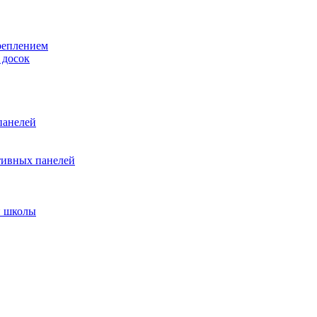
реплением
 досок
панелей
тивных панелей
и школы