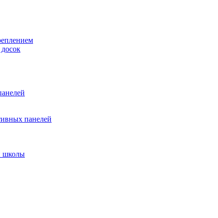
реплением
 досок
панелей
тивных панелей
и школы