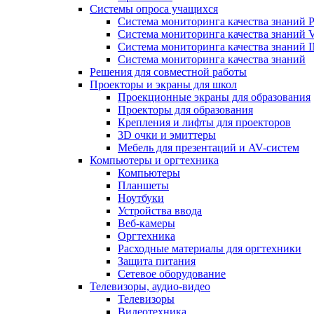
Системы опроса учащихся
Система мониторинга качества знаний Pr
Система мониторинга качества знаний 
Система мониторинга качества знани
Система мониторинга качества знаний
Решения для совместной работы
Проекторы и экраны для школ
Проекционные экраны для образования
Проекторы для образования
Крепления и лифты для проекторов
3D очки и эмиттеры
Мебель для презентаций и AV-систем
Компьютеры и оргтехника
Компьютеры
Планшеты
Ноутбуки
Устройства ввода
Веб-камеры
Оргтехника
Расходные материалы для оргтехники
Защита питания
Сетевое оборудование
Телевизоры, аудио-видео
Телевизоры
Видеотехника