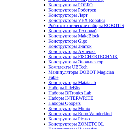
Конструкторы РОББО
Конструкторы Роботрек
Конструкторы Ларт
Конструкторы VEX Robotics
Робототехнические наборы ROBOTIS
Конструкторы Технолаб
Конструкторы MakeBlock
Конструкторы Gigo
Конструкторы Знаток
Конструкторы Амперка
Конструкторы FISCHERTECHNIK
Конструкторы Эвольвектор
Комплекты UBTech
Манипуляторы DOBOT Magician
Fable
Конструкторы Matatalab
Наборы littleBits
Наборы BiTronics Lab
Наборы INTERWRITE
Наборы Qoopers
Конструкторы Mimio
Конструкторы Robo Wunderkind
Конструкторы Picaso
Конструкторы ZOMETOOL