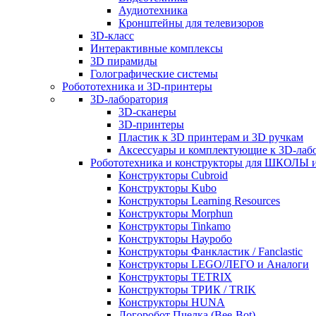
Аудиотехника
Кронштейны для телевизоров
3D-класс
Интерактивные комплексы
3D пирамиды
Голографические системы
Робототехника и 3D-принтеры
3D-лаборатория
3D-сканеры
3D-принтеры
Пластик к 3D принтерам и 3D ручкам
Аксессуары и комплектующие к 3D-лаб
Робототехника и конструкторы для ШКОЛ
Конструкторы Cubroid
Конструкторы Kubo
Конструкторы Learning Resources
Конструкторы Morphun
Конструкторы Tinkamo
Конструкторы Науробо
Конструкторы Фанкластик / Fanclastic
Конструкторы LEGO/ЛЕГО и Аналоги
Конструкторы TETRIX
Конструкторы ТРИК / TRIK
Конструкторы HUNA
Логоробот Пчелка (Bee-Bot)