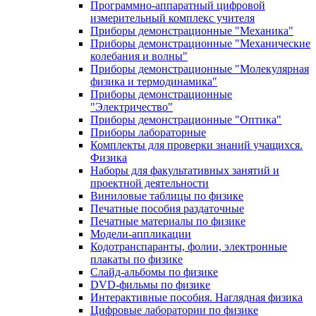
Программно-аппаратный цифровой
измерительный комплекс учителя
Приборы демонстрационные "Механика"
Приборы демонстрационные "Механические
колебания и волны"
Приборы демонстрационные "Молекулярная
физика и термодинамика"
Приборы демонстрационные
"Электричество"
Приборы демонстрационные "Оптика"
Приборы лабораторные
Комплекты для проверки знаний учащихся.
Физика
Наборы для факультативных занятий и
проектной деятельности
Виниловые таблицы по физике
Печатные пособия раздаточные
Печатные материалы по физике
Модели-аппликации
Кодотранспаранты, фолии, электронные
плакаты по физике
Слайд-альбомы по физике
DVD-фильмы по физике
Интерактивные пособия. Наглядная физика
Цифровые лаборатории по физике