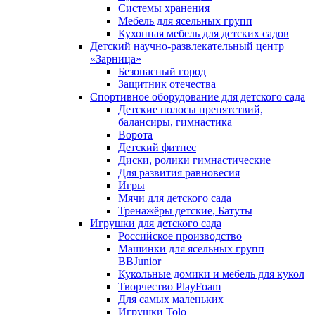
Системы хранения
Мебель для ясельных групп
Кухонная мебель для детских садов
Детский научно-развлекательный центр
«Зарница»
Безопасный город
Защитник отечества
Спортивное оборудование для детского сада
Детские полосы препятствий,
балансиры, гимнастика
Ворота
Детский фитнес
Диски, ролики гимнастические
Для развития равновесия
Игры
Мячи для детского сада
Тренажёры детские, Батуты
Игрушки для детского сада
Российское производство
Машинки для ясельных групп
BBJunior
Кукольные домики и мебель для кукол
Творчество PlayFoam
Для самых маленьких
Игрушки Tolo