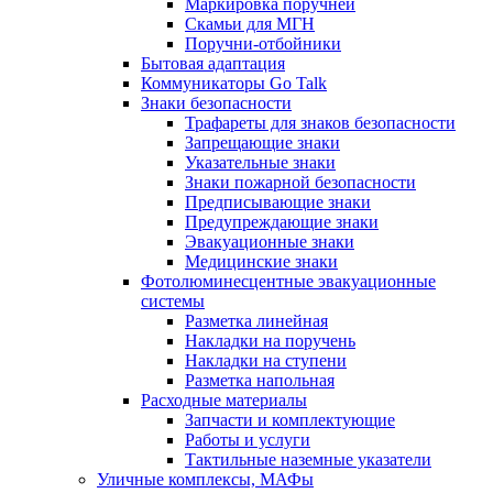
Маркировка поручней
Скамьи для МГН
Поручни-отбойники
Бытовая адаптация
Коммуникаторы Go Talk
Знаки безопасности
Трафареты для знаков безопасности
Запрещающие знаки
Указательные знаки
Знаки пожарной безопасности
Предписывающие знаки
Предупреждающие знаки
Эвакуационные знаки
Медицинские знаки
Фотолюминесцентные эвакуационные
системы
Разметка линейная
Накладки на поручень
Накладки на ступени
Разметка напольная
Расходные материалы
Запчасти и комплектующие
Работы и услуги
Тактильные наземные указатели
Уличные комплексы, МАФы