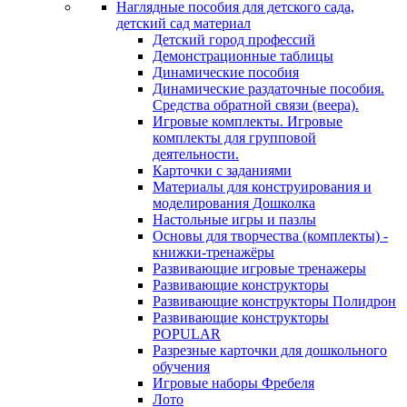
Наглядные пособия для детского сада,
детский сад материал
Детский город профессий
Демонстрационные таблицы
Динамические пособия
Динамические раздаточные пособия.
Средства обратной связи (веера).
Игровые комплекты. Игровые
комплекты для групповой
деятельности.
Карточки с заданиями
Материалы для конструирования и
моделирования Дошколка
Настольные игры и пазлы
Основы для творчества (комплекты) -
книжки-тренажёры
Развивающие игровые тренажеры
Развивающие конструкторы
Развивающие конструкторы Полидрон
Развивающие конструкторы
POPULAR
Разрезные карточки для дошкольного
обучения
Игровые наборы Фребеля
Лото