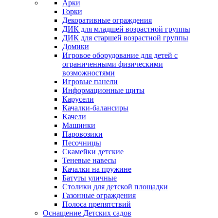
Арки
Горки
Декоративные ограждения
ДИК для младшей возрастной группы
ДИК для старшей возрастной группы
Домики
Игровое оборудование для детей с
ограниченными физическими
возможностями
Игровые панели
Информационные щиты
Карусели
Качалки-балансиры
Качели
Машинки
Паровозики
Песочницы
Скамейки детские
Теневые навесы
Качалки на пружине
Батуты уличные
Столики для детской площадки
Газонные ограждения
Полоса препятствий
Оснащение Детских садов