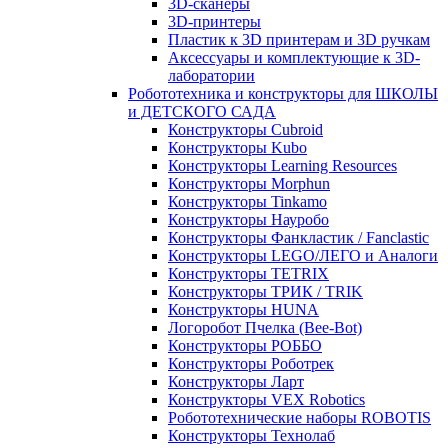
3D-сканеры
3D-принтеры
Пластик к 3D принтерам и 3D ручкам
Аксессуары и комплектующие к 3D-
лаборатории
Робототехника и конструкторы для ШКОЛЫ
и ДЕТСКОГО САДА
Конструкторы Cubroid
Конструкторы Kubo
Конструкторы Learning Resources
Конструкторы Morphun
Конструкторы Tinkamo
Конструкторы Науробо
Конструкторы Фанкластик / Fanclastic
Конструкторы LEGO/ЛЕГО и Аналоги
Конструкторы TETRIX
Конструкторы ТРИК / TRIK
Конструкторы HUNA
Логоробот Пчелка (Bee-Bot)
Конструкторы РОББО
Конструкторы Роботрек
Конструкторы Ларт
Конструкторы VEX Robotics
Робототехнические наборы ROBOTIS
Конструкторы Технолаб