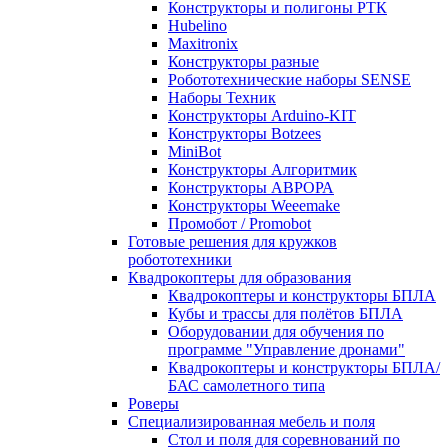
Конструкторы и полигоны РТК
Hubelino
Maxitronix
Конструкторы разные
Робототехнические наборы SENSE
Наборы Техник
Конструкторы Arduino-KIT
Конструкторы Botzees
MiniBot
Конструкторы Алгоритмик
Конструкторы АВРОРА
Конструкторы Weeemake
Промобот / Promobot
Готовые решения для кружков
робототехники
Квадрокоптеры для образования
Квадрокоптеры и конструкторы БПЛА
Кубы и трассы для полётов БПЛА
Оборудовании для обучения по
программе "Управление дронами"
Квадрокоптеры и конструкторы БПЛА/
БАС самолетного типа
Роверы
Специализированная мебель и поля
Стол и поля для соревнований по