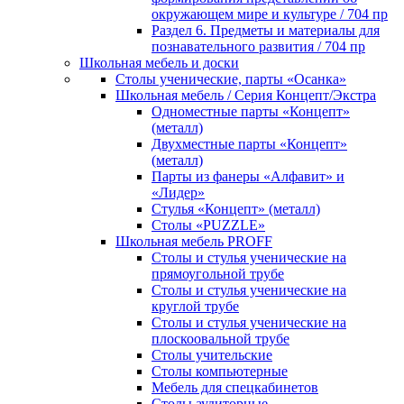
окружающем мире и культуре / 704 пр
Раздел 6. Предметы и материалы для
познавательного развития / 704 пр
Школьная мебель и доски
Столы ученические, парты «Осанка»
Школьная мебель / Серия Концепт/Экстра
Одноместные парты «Концепт»
(металл)
Двухместные парты «Концепт»
(металл)
Парты из фанеры «Алфавит» и
«Лидер»
Стулья «Концепт» (металл)
Столы «PUZZLE»
Школьная мебель PROFF
Столы и стулья ученические на
прямоугольной трубе
Столы и стулья ученические на
круглой трубе
Столы и стулья ученические на
плоскоовальной трубе
Столы учительские
Столы компьютерные
Мебель для спецкабинетов
Столы аудиторные