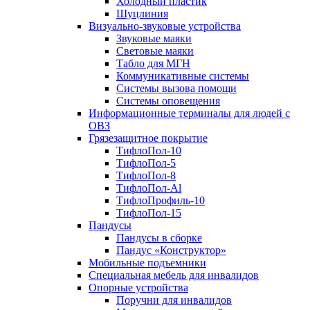
Холодный пластик
Шуцлиния
Визуально-звуковые устройства
Звуковые маяки
Световые маяки
Табло для МГН
Коммуникативные системы
Системы вызова помощи
Системы оповещения
Информационные терминалы для людей с
ОВЗ
Грязезащитное покрытие
ТифлоПол-10
ТифлоПол-5
ТифлоПол-8
ТифлоПол-Al
ТифлоПрофиль-10
ТифлоПол-15
Пандусы
Пандусы в сборке
Пандус «Конструктор»
Мобильные подъемники
Специальная мебель для инвалидов
Опорные устройства
Поручни для инвалидов