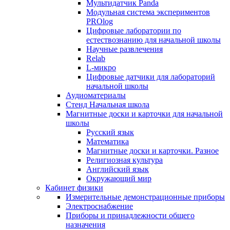
Мультидатчик Panda
Модульная система экспериментов
PROlog
Цифровые лаборатории по
естествознанию для начальной школы
Научные развлечения
Relab
L-микро
Цифровые датчики для лабораторий
начальной школы
Аудиоматериалы
Стенд Начальная школа
Магнитные доски и карточки для начальной
школы
Русский язык
Математика
Магнитные доски и карточки. Разное
Религиозная культура
Английский язык
Окружающий мир
Кабинет физики
Измерительные демонстрационные приборы
Электроснабжение
Приборы и принадлежности общего
назначения