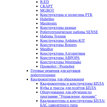
R:ED
СКАРТ
MGBOT
Конструкторы и полигоны РТК
Hubelino
Maxitronix
Конструкторы разные
Робототехнические наборы SENSE
Наборы Техник
Конструкторы Arduino-KIT
Конструкторы Botzees
MiniBot
Конструкторы Алгоритмик
Конструкторы АВРОРА
Конструкторы Weeemake
Промобот / Promobot
Готовые решения для кружков
робототехники
Квадрокоптеры для образования
Квадрокоптеры и конструкторы БПЛА
Кубы и трассы для полётов БПЛА
Оборудовании для обучения по
программе "Управление дронами"
Квадрокоптеры и конструкторы БПЛА/
БАС самолетного типа