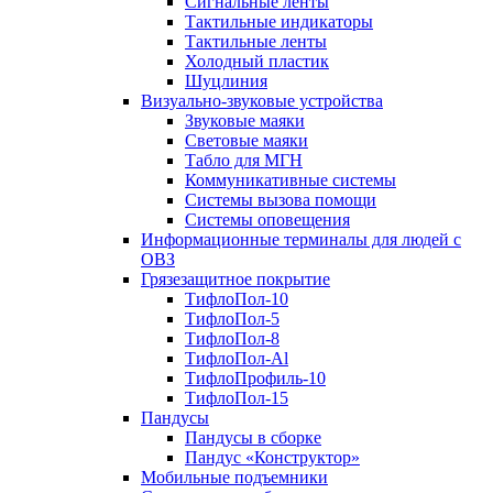
Сигнальные ленты
Тактильные индикаторы
Тактильные ленты
Холодный пластик
Шуцлиния
Визуально-звуковые устройства
Звуковые маяки
Световые маяки
Табло для МГН
Коммуникативные системы
Системы вызова помощи
Системы оповещения
Информационные терминалы для людей с
ОВЗ
Грязезащитное покрытие
ТифлоПол-10
ТифлоПол-5
ТифлоПол-8
ТифлоПол-Al
ТифлоПрофиль-10
ТифлоПол-15
Пандусы
Пандусы в сборке
Пандус «Конструктор»
Мобильные подъемники