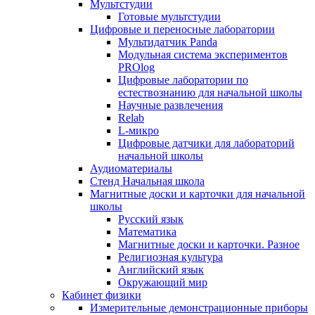
Мультстудии
Готовые мультстудии
Цифровые и переносные лаборатории
Мультидатчик Panda
Модульная система экспериментов
PROlog
Цифровые лаборатории по
естествознанию для начальной школы
Научные развлечения
Relab
L-микро
Цифровые датчики для лабораторий
начальной школы
Аудиоматериалы
Стенд Начальная школа
Магнитные доски и карточки для начальной
школы
Русский язык
Математика
Магнитные доски и карточки. Разное
Религиозная культура
Английский язык
Окружающий мир
Кабинет физики
Измерительные демонстрационные приборы