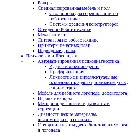
Роверы
Специализированная мебель и поля
Стол и поля для соревнований по
робототехнике
Системы хранения конструкторов
Стенды по Робототехнике
Мехатроника
Литература по робототехнике
Принтеры печатных плат
Подводные дроны
Психологам и Логопедам
Автоматизированная психодиагностика
Аддиктивное поведение
Профориентация
Личностные и интеллектуальные
особенности, адаптационные ресурсы,
социометрия
Мебель для кабинета логопеда, дефектолога
Игровые наборы
Методики диагностики, развития и
коррекции
Диагностические материалы,
психомоторика, сенсорика
Стенды и плакаты для кабинетов психолога
и логопеда