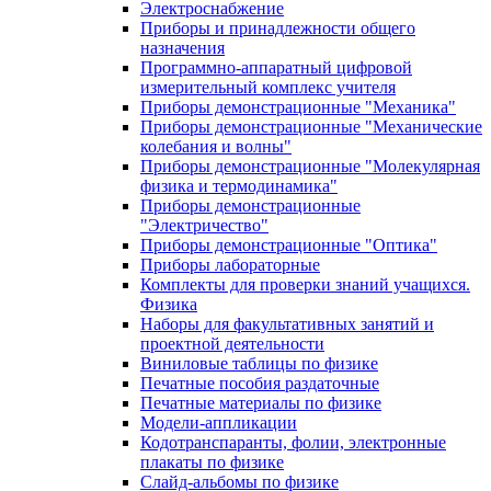
Электроснабжение
Приборы и принадлежности общего
назначения
Программно-аппаратный цифровой
измерительный комплекс учителя
Приборы демонстрационные "Механика"
Приборы демонстрационные "Механические
колебания и волны"
Приборы демонстрационные "Молекулярная
физика и термодинамика"
Приборы демонстрационные
"Электричество"
Приборы демонстрационные "Оптика"
Приборы лабораторные
Комплекты для проверки знаний учащихся.
Физика
Наборы для факультативных занятий и
проектной деятельности
Виниловые таблицы по физике
Печатные пособия раздаточные
Печатные материалы по физике
Модели-аппликации
Кодотранспаранты, фолии, электронные
плакаты по физике
Слайд-альбомы по физике