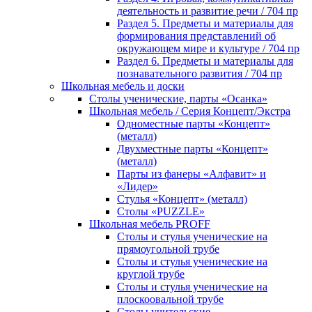
деятельность и развитие речи / 704 пр
Раздел 5. Предметы и материалы для
формирования представлений об
окружающем мире и культуре / 704 пр
Раздел 6. Предметы и материалы для
познавательного развития / 704 пр
Школьная мебель и доски
Столы ученические, парты «Осанка»
Школьная мебель / Серия Концепт/Экстра
Одноместные парты «Концепт»
(металл)
Двухместные парты «Концепт»
(металл)
Парты из фанеры «Алфавит» и
«Лидер»
Стулья «Концепт» (металл)
Столы «PUZZLE»
Школьная мебель PROFF
Столы и стулья ученические на
прямоугольной трубе
Столы и стулья ученические на
круглой трубе
Столы и стулья ученические на
плоскоовальной трубе
Столы учительские