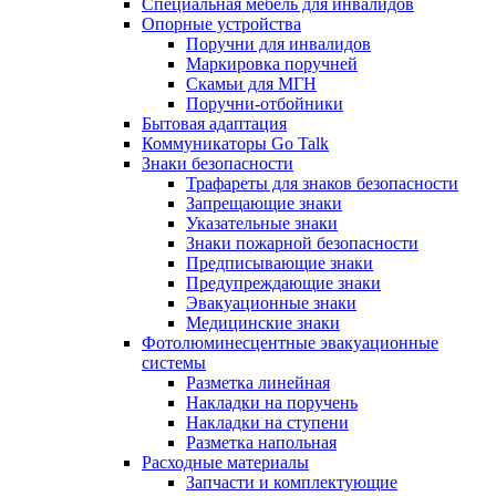
Специальная мебель для инвалидов
Опорные устройства
Поручни для инвалидов
Маркировка поручней
Скамьи для МГН
Поручни-отбойники
Бытовая адаптация
Коммуникаторы Go Talk
Знаки безопасности
Трафареты для знаков безопасности
Запрещающие знаки
Указательные знаки
Знаки пожарной безопасности
Предписывающие знаки
Предупреждающие знаки
Эвакуационные знаки
Медицинские знаки
Фотолюминесцентные эвакуационные
системы
Разметка линейная
Накладки на поручень
Накладки на ступени
Разметка напольная
Расходные материалы
Запчасти и комплектующие