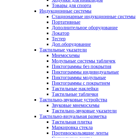
Товары для спорта
Индукционные системы
Стационарные индукционные системы
Портативные
Дополнительное оборудование
Локатор
Тестер
Доп.оборудование
Тактильные указатели
Мнемосхемы
Модульные системы табличек
Пиктограммы без покрытия
Пиктограммы индивидуальные
Пиктограммы модульные
Пиктограммы с покрытием
Тактильные наклейки
Тактильные таблички
Тактильно-звуковые устройства
Звуковые мнемосхемы
Тактильно-звуковые указатели
Тактильно-визуальная разметка
Тактильная плитка
Маркировка стекла
Противоскользящие ленты