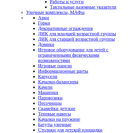
Работы и услуги
Тактильные наземные указатели
Уличные комплексы, МАФы
Арки
Горки
Декоративные ограждения
ДИК для младшей возрастной группы
ДИК для старшей возрастной группы
Домики
Игровое оборудование для детей с
ограниченными физическими
возможностями
Игровые панели
Информационные щиты
Карусели
Качалки-балансиры
Качели
Машинки
Паровозики
Песочницы
Скамейки детские
Теневые навесы
Качалки на пружине
Батуты уличные
Столики для детской площадки