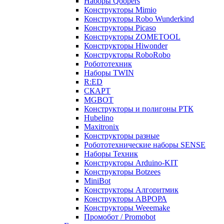
Наборы Qoopers
Конструкторы Mimio
Конструкторы Robo Wunderkind
Конструкторы Picaso
Конструкторы ZOMETOOL
Конструкторы Hiwonder
Конструкторы RoboRobo
Робототехник
Наборы TWIN
R:ED
СКАРТ
MGBOT
Конструкторы и полигоны РТК
Hubelino
Maxitronix
Конструкторы разные
Робототехнические наборы SENSE
Наборы Техник
Конструкторы Arduino-KIT
Конструкторы Botzees
MiniBot
Конструкторы Алгоритмик
Конструкторы АВРОРА
Конструкторы Weeemake
Промобот / Promobot