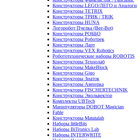
Конструкторы LEGO/ЛЕГО и Аналоги
Конструкторы TETRIX
Конструкторы ТРИК / TRIK
Конструкторы HUNA
Логоробот Пчелка (Bee-Bot)
Конструкторы РОББО
Конструкторы Роботрек
Конструкторы Ларт
Конструкторы VEX Robotics
Робототехнические наборы ROBOTIS
Конструкторы Технолаб
Конструкторы MakeBlock
Конструкторы Gigo
Конструкторы Знаток
Конструкторы Амперка
Конструкторы FISCHERTECHNIK
Конструкторы Эвольвектор
Комплекты UBTech
Манипуляторы DOBOT Magician
Fable
Конструкторы Matatalab
Наборы littleBits
Наборы BiTronics Lab
Наборы INTERWRITE