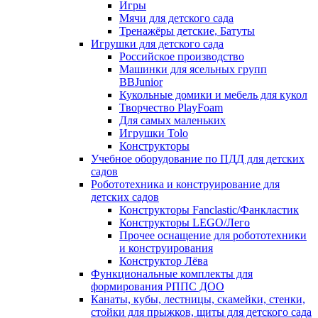
Игры
Мячи для детского сада
Тренажёры детские, Батуты
Игрушки для детского сада
Российское производство
Машинки для ясельных групп
BBJunior
Кукольные домики и мебель для кукол
Творчество PlayFoam
Для самых маленьких
Игрушки Tolo
Конструкторы
Учебное оборудование по ПДД для детских
садов
Робототехника и конструирование для
детских садов
Конструкторы Fanclastic/Фанкластик
Конструкторы LEGO/Лего
Прочее оснащение для робототехники
и конструирования
Конструктор Лёва
Функциональные комплекты для
формирования РППС ДОО
Канаты, кубы, лестницы, скамейки, стенки,
стойки для прыжков, щиты для детского сада