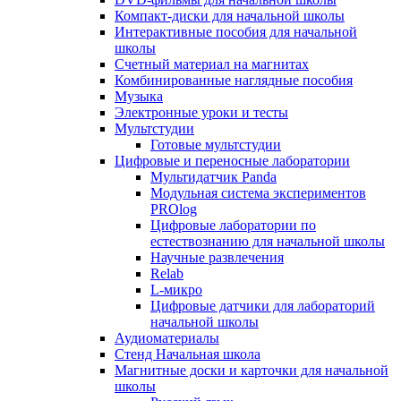
Компакт-диски для начальной школы
Интерактивные пособия для начальной
школы
Счетный материал на магнитах
Комбинированные наглядные пособия
Музыка
Электронные уроки и тесты
Мультстудии
Готовые мультстудии
Цифровые и переносные лаборатории
Мультидатчик Panda
Модульная система экспериментов
PROlog
Цифровые лаборатории по
естествознанию для начальной школы
Научные развлечения
Relab
L-микро
Цифровые датчики для лабораторий
начальной школы
Аудиоматериалы
Стенд Начальная школа
Магнитные доски и карточки для начальной
школы