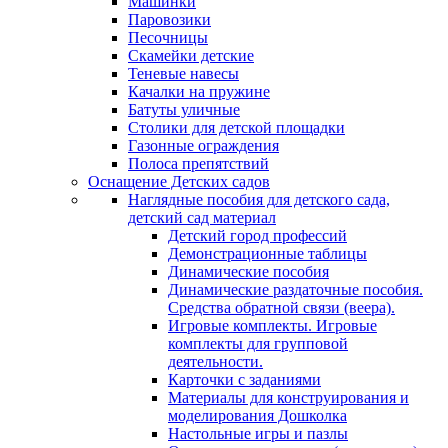
Машинки
Паровозики
Песочницы
Скамейки детские
Теневые навесы
Качалки на пружине
Батуты уличные
Столики для детской площадки
Газонные ограждения
Полоса препятствий
Оснащение Детских садов
Наглядные пособия для детского сада,
детский сад материал
Детский город профессий
Демонстрационные таблицы
Динамические пособия
Динамические раздаточные пособия.
Средства обратной связи (веера).
Игровые комплекты. Игровые
комплекты для групповой
деятельности.
Карточки с заданиями
Материалы для конструирования и
моделирования Дошколка
Настольные игры и пазлы