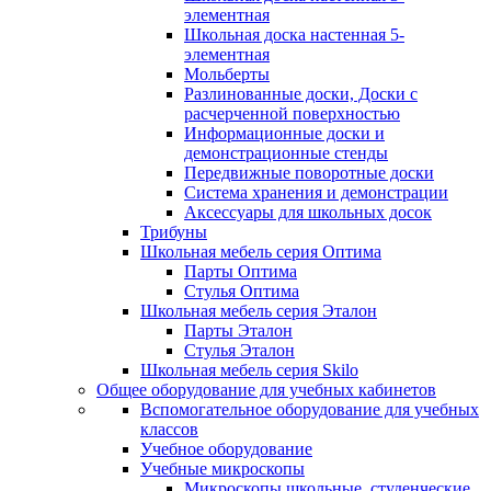
элементная
Школьная доска настенная 5-
элементная
Мольберты
Разлинованные доски, Доски с
расчерченной поверхностью
Информационные доски и
демонстрационные стенды
Передвижные поворотные доски
Система хранения и демонстрации
Аксессуары для школьных досок
Трибуны
Школьная мебель серия Оптима
Парты Оптима
Стулья Оптима
Школьная мебель серия Эталон
Парты Эталон
Стулья Эталон
Школьная мебель серия Skilo
Общее оборудование для учебных кабинетов
Вспомогательное оборудование для учебных
классов
Учебное оборудование
Учебные микроскопы
Микроскопы школьные, студенческие,