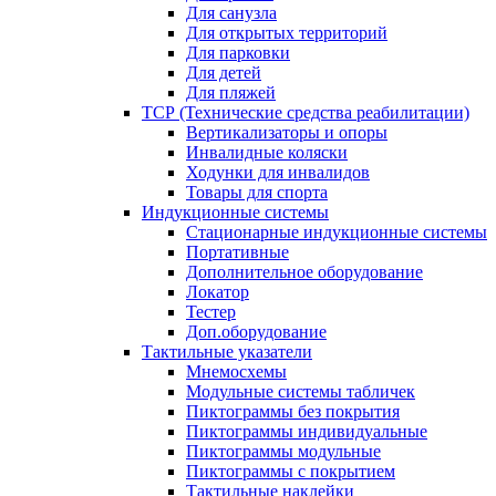
Для санузла
Для открытых территорий
Для парковки
Для детей
Для пляжей
ТСР (Технические средства реабилитации)
Вертикализаторы и опоры
Инвалидные коляски
Ходунки для инвалидов
Товары для спорта
Индукционные системы
Стационарные индукционные системы
Портативные
Дополнительное оборудование
Локатор
Тестер
Доп.оборудование
Тактильные указатели
Мнемосхемы
Модульные системы табличек
Пиктограммы без покрытия
Пиктограммы индивидуальные
Пиктограммы модульные
Пиктограммы с покрытием
Тактильные наклейки