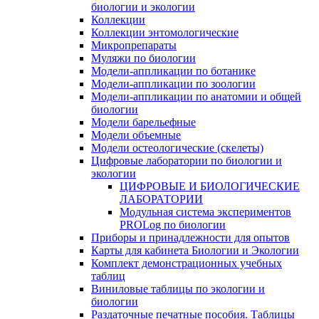
биологии и экологии
Коллекции
Коллекции энтомологические
Микропрепараты
Муляжи по биологии
Модели-аппликации по ботанике
Модели-аппликации по зоологии
Модели-аппликации по анатомии и общей
биологии
Модели барельефные
Модели объемные
Модели остеологические (скелеты)
Цифровые лаборатории по биологии и
экологии
ЦИФРОВЫЕ И БИОЛОГИЧЕСКИЕ
ЛАБОРАТОРИИ
Модульная система экспериментов
PROLog по биологии
Приборы и принадлежности для опытов
Карты для кабинета Биологии и Экологии
Комплект демонстрационных учебных
таблиц
Виниловые таблицы по экологии и
биологии
Раздаточные печатные пособия. Таблицы