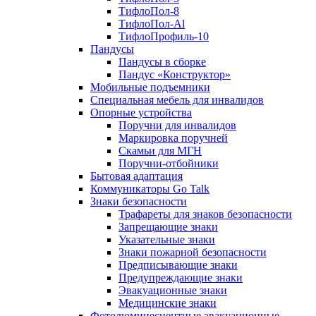
ТифлоПол-8
ТифлоПол-Al
ТифлоПрофиль-10
Пандусы
Пандусы в сборке
Пандус «Конструктор»
Мобильные подъемники
Специальная мебель для инвалидов
Опорные устройства
Поручни для инвалидов
Маркировка поручней
Скамьи для МГН
Поручни-отбойники
Бытовая адаптация
Коммуникаторы Go Talk
Знаки безопасности
Трафареты для знаков безопасности
Запрещающие знаки
Указательные знаки
Знаки пожарной безопасности
Предписывающие знаки
Предупреждающие знаки
Эвакуационные знаки
Медицинские знаки
Фотолюминесцентные эвакуационные