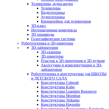
Телевизоры, аудио-видео
Телевизоры
Видеотехника
Аудиотехника
Кронштейны для телевизоров
3D-класс
Интерактивные комплексы
3D пирамиды
Голографические системы
Робототехника и 3D-принтеры
3D-лаборатория
3D-сканеры
3D-принтеры
Пластик к 3D принтерам и 3D ручкам
Аксессуары и комплектующие к 3D-
лаборатории
Робототехника и конструкторы для ШКОЛЫ
и ДЕТСКОГО САДА
Конструкторы Cubroid
Конструкторы Kubo
Конструкторы Learning Resources
Конструкторы Morphun
Конструкторы Tinkamo
Конструкторы Науробо
Конструкторы Фанкластик / Fanclastic