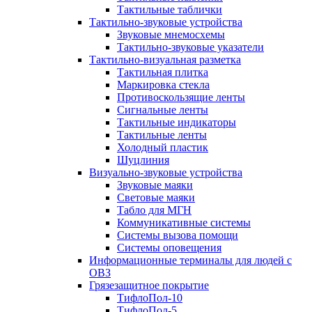
Тактильные таблички
Тактильно-звуковые устройства
Звуковые мнемосхемы
Тактильно-звуковые указатели
Тактильно-визуальная разметка
Тактильная плитка
Маркировка стекла
Противоскользящие ленты
Сигнальные ленты
Тактильные индикаторы
Тактильные ленты
Холодный пластик
Шуцлиния
Визуально-звуковые устройства
Звуковые маяки
Световые маяки
Табло для МГН
Коммуникативные системы
Системы вызова помощи
Системы оповещения
Информационные терминалы для людей с
ОВЗ
Грязезащитное покрытие
ТифлоПол-10
ТифлоПол-5