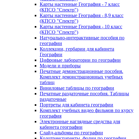
Карты настенные География - 7 класс
(КПСО "Спектр")
Карты настенные География - 8,9 класс
(КПСО "Спектр")
Карты настенные География - 10 класс
(КПСО "Спектр")
Натурально-интерактивные пособия по
географии
Коллекции, гербарии для кабинета
Географии
Цифровые лаборатории по географии
Модели и приборы
Печатные демонстрационные пособия.
Комплект демонстрационных учебных
таблиц
Виниловые таблицы по географии
Печатные раздаточные пособия. Таблицы
раздаточные
Портреты для кабинета географии
Комплект учебных видео фильмов по курсу
география
Электронные наглядные средства для
кабинета географии
Слайд-альбомы по географии
Кодотранспаранты, фолии по географии