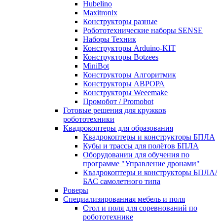
Hubelino
Maxitronix
Конструкторы разные
Робототехнические наборы SENSE
Наборы Техник
Конструкторы Arduino-KIT
Конструкторы Botzees
MiniBot
Конструкторы Алгоритмик
Конструкторы АВРОРА
Конструкторы Weeemake
Промобот / Promobot
Готовые решения для кружков
робототехники
Квадрокоптеры для образования
Квадрокоптеры и конструкторы БПЛА
Кубы и трассы для полётов БПЛА
Оборудовании для обучения по
программе "Управление дронами"
Квадрокоптеры и конструкторы БПЛА/
БАС самолетного типа
Роверы
Специализированная мебель и поля
Стол и поля для соревнований по
робототехнике