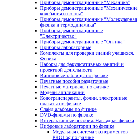
Приборы демонстрационные "Механика"
Приборы демонстрационные "Механические
колебания и волны"
Приборы демонстрационные "Молекулярная
физика и термодинамика"
Приборы демонстрационные
"Электричество"
Приборы демонстрационные "Оптика"
Приборы лабораторные
Комплекты для проверки знаний учащихся.
Физика
Наборы для факультативных занятий и
проектной деятельности
Виниловые таблицы по физике
Печатные пособия раздаточные
Печатные материалы по физике
Модели-аппликации
Кодотранспаранты, фолии, электронные
плакаты по физике
Слайд-альбомы по физике
DVD-фильмы по физике
Интерактивные пособия. Наглядная физика
Цифровые лаборатории по физике
Модульная система экспериментов
PROLog по физике