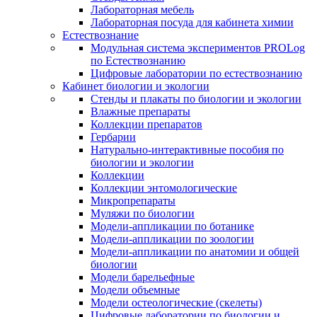
Лабораторная мебель
Лабораторная посуда для кабинета химии
Естествознание
Модульная система экспериментов PROLog
по Естествознанию
Цифровые лаборатории по естествознанию
Кабинет биологии и экологии
Стенды и плакаты по биологии и экологии
Влажные препараты
Коллекции препаратов
Гербарии
Натурально-интерактивные пособия по
биологии и экологии
Коллекции
Коллекции энтомологические
Микропрепараты
Муляжи по биологии
Модели-аппликации по ботанике
Модели-аппликации по зоологии
Модели-аппликации по анатомии и общей
биологии
Модели барельефные
Модели объемные
Модели остеологические (скелеты)
Цифровые лаборатории по биологии и