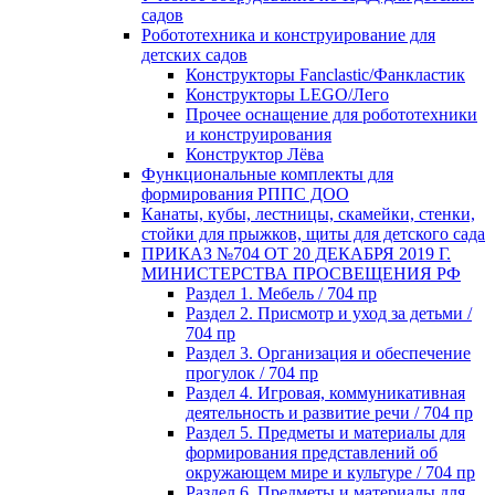
садов
Робототехника и конструирование для
детских садов
Конструкторы Fanclastic/Фанкластик
Конструкторы LEGO/Лего
Прочее оснащение для робототехники
и конструирования
Конструктор Лёва
Функциональные комплекты для
формирования РППС ДОО
Канаты, кубы, лестницы, скамейки, стенки,
стойки для прыжков, щиты для детского сада
ПРИКАЗ №704 ОТ 20 ДЕКАБРЯ 2019 Г.
МИНИСТЕРСТВА ПРОСВЕЩЕНИЯ РФ
Раздел 1. Мебель / 704 пр
Раздел 2. Присмотр и уход за детьми /
704 пр
Раздел 3. Организация и обеспечение
прогулок / 704 пр
Раздел 4. Игровая, коммуникативная
деятельность и развитие речи / 704 пр
Раздел 5. Предметы и материалы для
формирования представлений об
окружающем мире и культуре / 704 пр
Раздел 6. Предметы и материалы для