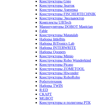
Конструкторы Gigo
Конструкторы Знаток
Конструкторы Амперка
Конструкторы FISCHERTECHNIK
Конструкторы Эвольвектор
Комплекты UBTech
Манипуляторы DOBOT Magician
Fable
Конструкторы Matatalab
Наборы littleBits
Наборы BiTronics Lab
Наборы INTERWRITE
Наборы Qoopers
Конструкторы Mimio
Конструкторы Robo Wunderkind
Конструкторы Picaso
Конструкторы ZOMETOOL
Конструкторы Hiwonder
Конструкторы RoboRobo
Робототехник
Наборы TWIN
R:ED
СКАРТ
MGBOT
Конструкторы и полигоны РТК