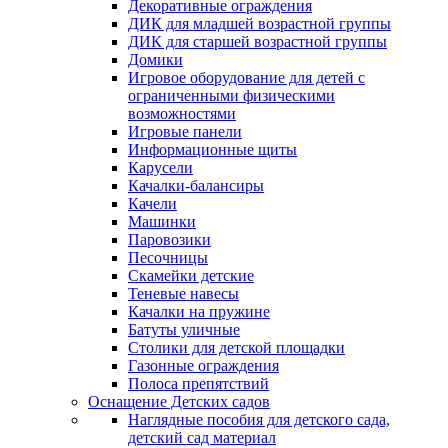
Декоративные ограждения
ДИК для младшей возрастной группы
ДИК для старшей возрастной группы
Домики
Игровое оборудование для детей с
ограниченными физическими
возможностями
Игровые панели
Информационные щиты
Карусели
Качалки-балансиры
Качели
Машинки
Паровозики
Песочницы
Скамейки детские
Теневые навесы
Качалки на пружине
Батуты уличные
Столики для детской площадки
Газонные ограждения
Полоса препятствий
Оснащение Детских садов
Наглядные пособия для детского сада,
детский сад материал