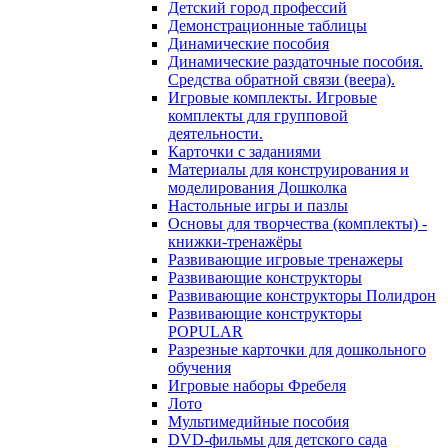
Детский город профессий
Демонстрационные таблицы
Динамические пособия
Динамические раздаточные пособия.
Средства обратной связи (веера).
Игровые комплекты. Игровые
комплекты для групповой
деятельности.
Карточки с заданиями
Материалы для конструирования и
моделирования Дошколка
Настольные игры и пазлы
Основы для творчества (комплекты) -
книжки-тренажёры
Развивающие игровые тренажеры
Развивающие конструкторы
Развивающие конструкторы Полидрон
Развивающие конструкторы
POPULAR
Разрезные карточки для дошкольного
обучения
Игровые наборы Фребеля
Лото
Мультимедийные пособия
DVD-фильмы для детского сада