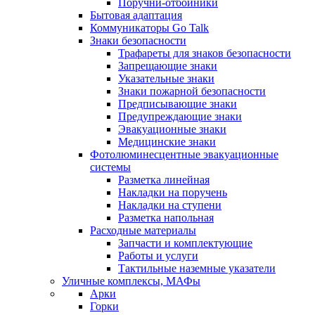
Поручни-отбойники
Бытовая адаптация
Коммуникаторы Go Talk
Знаки безопасности
Трафареты для знаков безопасности
Запрещающие знаки
Указательные знаки
Знаки пожарной безопасности
Предписывающие знаки
Предупреждающие знаки
Эвакуационные знаки
Медицинские знаки
Фотолюминесцентные эвакуационные
системы
Разметка линейная
Накладки на поручень
Накладки на ступени
Разметка напольная
Расходные материалы
Запчасти и комплектующие
Работы и услуги
Тактильные наземные указатели
Уличные комплексы, МАФы
Арки
Горки