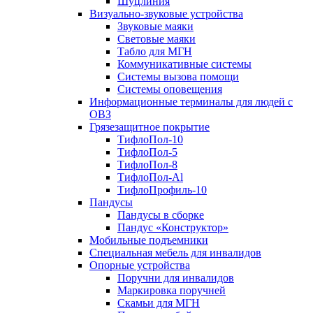
Шуцлиния
Визуально-звуковые устройства
Звуковые маяки
Световые маяки
Табло для МГН
Коммуникативные системы
Системы вызова помощи
Системы оповещения
Информационные терминалы для людей с
ОВЗ
Грязезащитное покрытие
ТифлоПол-10
ТифлоПол-5
ТифлоПол-8
ТифлоПол-Al
ТифлоПрофиль-10
Пандусы
Пандусы в сборке
Пандус «Конструктор»
Мобильные подъемники
Специальная мебель для инвалидов
Опорные устройства
Поручни для инвалидов
Маркировка поручней
Скамьи для МГН