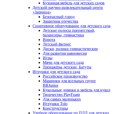
Кухонная мебель для детских садов
Детский научно-развлекательный центр
«Зарница»
Безопасный город
Защитник отечества
Спортивное оборудование для детского сада
Детские полосы препятствий,
балансиры, гимнастика
Ворота
Детский фитнес
Диски, ролики гимнастические
Для развития равновесия
Игры
Мячи для детского сада
Тренажёры детские, Батуты
Игрушки для детского сада
Российское производство
Машинки для ясельных групп
BBJunior
Кукольные домики и мебель для кукол
Творчество PlayFoam
Для самых маленьких
Игрушки Tolo
Конструкторы
Учебное оборудование по ПДД для детских