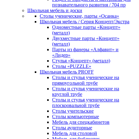
познавательного развития / 704 пр
Школьная мебель и доски
Столы ученические, парты «Осанка»
Школьная мебель / Серия Концепт/Экстра
Одноместные парты «Концепт»
(металл)
Двухместные парты «Концепт»
(металл)
Парты из фанеры «Алфавит» и
«Лидер»
Стулья «Концепт» (металл)
Столы «PUZZLE»
Школьная мебель PROFF
Столы и стулья ученические на
прямоугольной трубе
Столы и стулья ученические на
круглой трубе
Столы и стулья ученические на
плоскоовальной трубе
Столы учительские
Столы компьютерные
Мебель для спецкабинетов
Столы аудиторные
Мебель для столовой
Мебель для библиотек