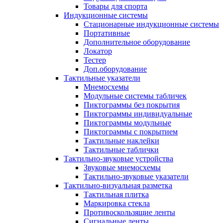
Товары для спорта
Индукционные системы
Стационарные индукционные системы
Портативные
Дополнительное оборудование
Локатор
Тестер
Доп.оборудование
Тактильные указатели
Мнемосхемы
Модульные системы табличек
Пиктограммы без покрытия
Пиктограммы индивидуальные
Пиктограммы модульные
Пиктограммы с покрытием
Тактильные наклейки
Тактильные таблички
Тактильно-звуковые устройства
Звуковые мнемосхемы
Тактильно-звуковые указатели
Тактильно-визуальная разметка
Тактильная плитка
Маркировка стекла
Противоскользящие ленты
Сигнальные ленты