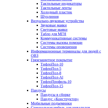
Тактильные индикаторы
Тактильные ленты
Холодный пластик
Шуцлиния
Визуально-звуковые устройства
Звуковые маяки
Световые маяки
Табло для МГН
Коммуникативные системы
Системы вызова помощи
Системы оповещения
Информационные терминалы для людей с
ОВЗ
Грязезащитное покрытие
ТифлоПол-10
ТифлоПол-5
ТифлоПол-8
ТифлоПол-Al
ТифлоПрофиль-10
ТифлоПол-15
Пандусы
Пандусы в сборке
Пандус «Конструктор»
Мобильные подъемники
Специальная мебель для инвалидов