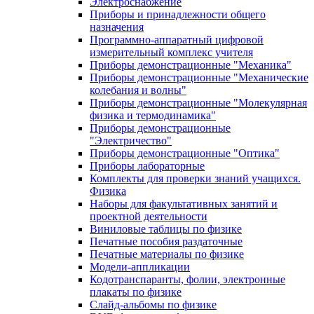
Электроснабжение
Приборы и принадлежности общего
назначения
Программно-аппаратный цифровой
измерительный комплекс учителя
Приборы демонстрационные "Механика"
Приборы демонстрационные "Механические
колебания и волны"
Приборы демонстрационные "Молекулярная
физика и термодинамика"
Приборы демонстрационные
"Электричество"
Приборы демонстрационные "Оптика"
Приборы лабораторные
Комплекты для проверки знаний учащихся.
Физика
Наборы для факультативных занятий и
проектной деятельности
Виниловые таблицы по физике
Печатные пособия раздаточные
Печатные материалы по физике
Модели-аппликации
Кодотранспаранты, фолии, электронные
плакаты по физике
Слайд-альбомы по физике