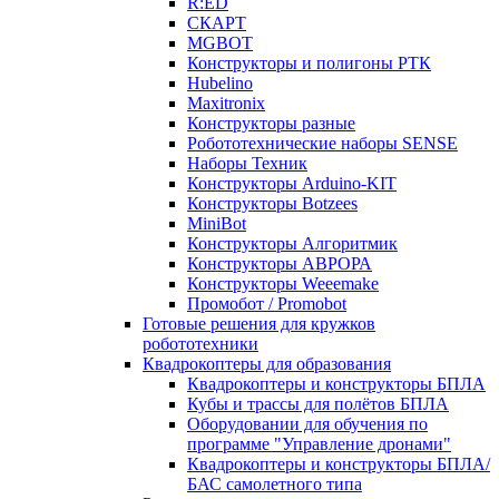
R:ED
СКАРТ
MGBOT
Конструкторы и полигоны РТК
Hubelino
Maxitronix
Конструкторы разные
Робототехнические наборы SENSE
Наборы Техник
Конструкторы Arduino-KIT
Конструкторы Botzees
MiniBot
Конструкторы Алгоритмик
Конструкторы АВРОРА
Конструкторы Weeemake
Промобот / Promobot
Готовые решения для кружков
робототехники
Квадрокоптеры для образования
Квадрокоптеры и конструкторы БПЛА
Кубы и трассы для полётов БПЛА
Оборудовании для обучения по
программе "Управление дронами"
Квадрокоптеры и конструкторы БПЛА/
БАС самолетного типа