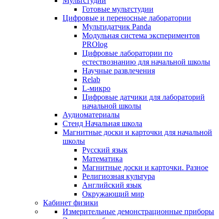
Мультстудии
Готовые мультстудии
Цифровые и переносные лаборатории
Мультидатчик Panda
Модульная система экспериментов
PROlog
Цифровые лаборатории по
естествознанию для начальной школы
Научные развлечения
Relab
L-микро
Цифровые датчики для лабораторий
начальной школы
Аудиоматериалы
Стенд Начальная школа
Магнитные доски и карточки для начальной
школы
Русский язык
Математика
Магнитные доски и карточки. Разное
Религиозная культура
Английский язык
Окружающий мир
Кабинет физики
Измерительные демонстрационные приборы