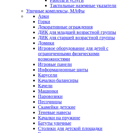
Работы и услуги
Тактильные наземные указатели
Уличные комплексы, МАФы
Арки
Горки
Декоративные ограждения
ДИК для младшей возрастной группы
ДИК для старшей возрастной группы
Домики
Игровое оборудование для детей с
ограниченными физическими
возможностями
Игровые панели
Информационные щиты
Карусели
Качалки-балансиры
Качели
Машинки
Паровозики
Песочницы
Скамейки детские
Теневые навесы
Качалки на пружине
Батуты уличные
Столики для детской площадки