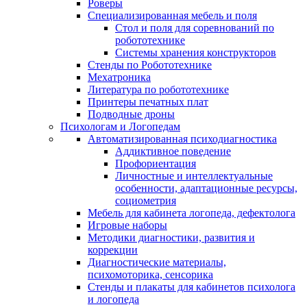
Роверы
Специализированная мебель и поля
Стол и поля для соревнований по
робототехнике
Системы хранения конструкторов
Стенды по Робототехнике
Мехатроника
Литература по робототехнике
Принтеры печатных плат
Подводные дроны
Психологам и Логопедам
Автоматизированная психодиагностика
Аддиктивное поведение
Профориентация
Личностные и интеллектуальные
особенности, адаптационные ресурсы,
социометрия
Мебель для кабинета логопеда, дефектолога
Игровые наборы
Методики диагностики, развития и
коррекции
Диагностические материалы,
психомоторика, сенсорика
Стенды и плакаты для кабинетов психолога
и логопеда