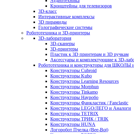
Аудиотехника
Кронштейны для телевизоров
3D-класс
Интерактивные комплексы
3D пирамиды
Голографические системы
Робототехника и 3D-принтеры
3D-лаборатория
3D-сканеры
3D-принтеры
Пластик к 3D принтерам и 3D ручкам
Аксессуары и комплектующие к 3D-лаб
Робототехника и конструкторы для ШКОЛ
Конструкторы Cubroid
Конструкторы Kubo
Конструкторы Learning Resources
Конструкторы Morphun
Конструкторы Tinkamo
Конструкторы Науробо
Конструкторы Фанкластик / Fanclastic
Конструкторы LEGO/ЛЕГО и Аналоги
Конструкторы TETRIX
Конструкторы ТРИК / TRIK
Конструкторы HUNA
Логоробот Пчелка (Bee-Bot)