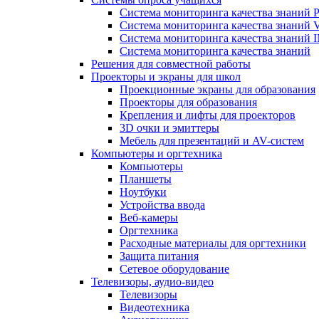
Система мониторинга качества знаний Pr
Система мониторинга качества знаний 
Система мониторинга качества знани
Система мониторинга качества знаний
Решения для совместной работы
Проекторы и экраны для школ
Проекционные экраны для образования
Проекторы для образования
Крепления и лифты для проекторов
3D очки и эмиттеры
Мебель для презентаций и AV-систем
Компьютеры и оргтехника
Компьютеры
Планшеты
Ноутбуки
Устройства ввода
Веб-камеры
Оргтехника
Расходные материалы для оргтехники
Защита питания
Сетевое оборудование
Телевизоры, аудио-видео
Телевизоры
Видеотехника