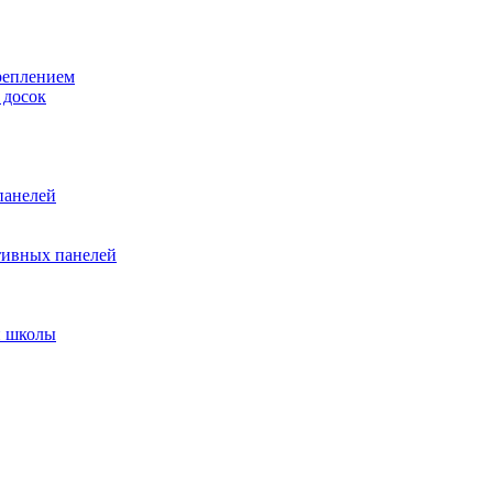
реплением
 досок
панелей
тивных панелей
и школы