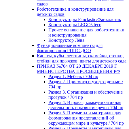
садов
Робототехника и конструирование для
детских садов
Конструкторы Fanclastic/Фанкластик
Конструкторы LEGO/Лего
Прочее оснащение для робототехники
и конструирования
Конструктор Лёва
Функциональные комплекты для
формирования РППС ДОО
Канаты, кубы, лестницы, скамейки, стенки,
стойки для прыжков, щиты для детского сада
ПРИКАЗ №704 ОТ 20 ДЕКАБРЯ 2019 Г.
МИНИСТЕРСТВА ПРОСВЕЩЕНИЯ РФ
Раздел 1. Мебель / 704 пр
Раздел 2. Присмотр и уход за детьми /
704 пр
Раздел 3. Организация и обеспечение
прогулок / 704 пр
Раздел 4. Игровая, коммуникативная
деятельность и развитие речи / 704 пр
Раздел 5. Предметы и материалы для
формирования представлений об
окружающем мире и культуре / 704 пр
Раздел 6. Предметы и материалы для