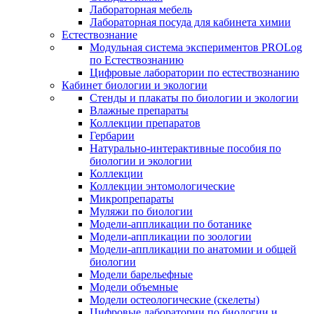
Лабораторная мебель
Лабораторная посуда для кабинета химии
Естествознание
Модульная система экспериментов PROLog
по Естествознанию
Цифровые лаборатории по естествознанию
Кабинет биологии и экологии
Стенды и плакаты по биологии и экологии
Влажные препараты
Коллекции препаратов
Гербарии
Натурально-интерактивные пособия по
биологии и экологии
Коллекции
Коллекции энтомологические
Микропрепараты
Муляжи по биологии
Модели-аппликации по ботанике
Модели-аппликации по зоологии
Модели-аппликации по анатомии и общей
биологии
Модели барельефные
Модели объемные
Модели остеологические (скелеты)
Цифровые лаборатории по биологии и