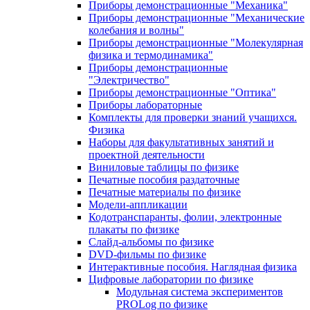
Приборы демонстрационные "Механика"
Приборы демонстрационные "Механические
колебания и волны"
Приборы демонстрационные "Молекулярная
физика и термодинамика"
Приборы демонстрационные
"Электричество"
Приборы демонстрационные "Оптика"
Приборы лабораторные
Комплекты для проверки знаний учащихся.
Физика
Наборы для факультативных занятий и
проектной деятельности
Виниловые таблицы по физике
Печатные пособия раздаточные
Печатные материалы по физике
Модели-аппликации
Кодотранспаранты, фолии, электронные
плакаты по физике
Слайд-альбомы по физике
DVD-фильмы по физике
Интерактивные пособия. Наглядная физика
Цифровые лаборатории по физике
Модульная система экспериментов
PROLog по физике