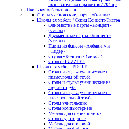
познавательного развития / 704 пр
Школьная мебель и доски
Столы ученические, парты «Осанка»
Школьная мебель / Серия Концепт/Экстра
Одноместные парты «Концепт»
(металл)
Двухместные парты «Концепт»
(металл)
Парты из фанеры «Алфавит» и
«Лидер»
Стулья «Концепт» (металл)
Столы «PUZZLE»
Школьная мебель PROFF
Столы и стулья ученические на
прямоугольной трубе
Столы и стулья ученические на
круглой трубе
Столы и стулья ученические на
плоскоовальной трубе
Столы учительские
Столы компьютерные
Мебель для спецкабинетов
Столы аудиторные
Мебель для столовой
Мебель для библиотек