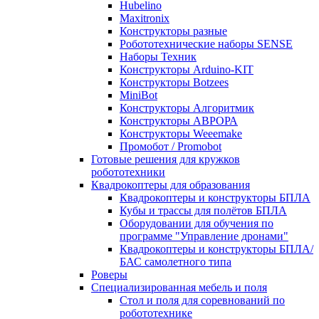
Hubelino
Maxitronix
Конструкторы разные
Робототехнические наборы SENSE
Наборы Техник
Конструкторы Arduino-KIT
Конструкторы Botzees
MiniBot
Конструкторы Алгоритмик
Конструкторы АВРОРА
Конструкторы Weeemake
Промобот / Promobot
Готовые решения для кружков
робототехники
Квадрокоптеры для образования
Квадрокоптеры и конструкторы БПЛА
Кубы и трассы для полётов БПЛА
Оборудовании для обучения по
программе "Управление дронами"
Квадрокоптеры и конструкторы БПЛА/
БАС самолетного типа
Роверы
Специализированная мебель и поля
Стол и поля для соревнований по
робототехнике