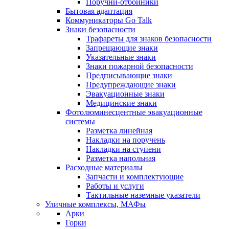
Поручни-отбойники
Бытовая адаптация
Коммуникаторы Go Talk
Знаки безопасности
Трафареты для знаков безопасности
Запрещающие знаки
Указательные знаки
Знаки пожарной безопасности
Предписывающие знаки
Предупреждающие знаки
Эвакуационные знаки
Медицинские знаки
Фотолюминесцентные эвакуационные
системы
Разметка линейная
Накладки на поручень
Накладки на ступени
Разметка напольная
Расходные материалы
Запчасти и комплектующие
Работы и услуги
Тактильные наземные указатели
Уличные комплексы, МАФы
Арки
Горки