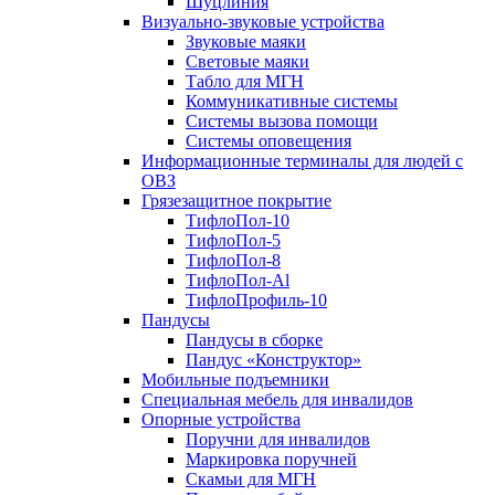
Шуцлиния
Визуально-звуковые устройства
Звуковые маяки
Световые маяки
Табло для МГН
Коммуникативные системы
Системы вызова помощи
Системы оповещения
Информационные терминалы для людей с
ОВЗ
Грязезащитное покрытие
ТифлоПол-10
ТифлоПол-5
ТифлоПол-8
ТифлоПол-Al
ТифлоПрофиль-10
Пандусы
Пандусы в сборке
Пандус «Конструктор»
Мобильные подъемники
Специальная мебель для инвалидов
Опорные устройства
Поручни для инвалидов
Маркировка поручней
Скамьи для МГН