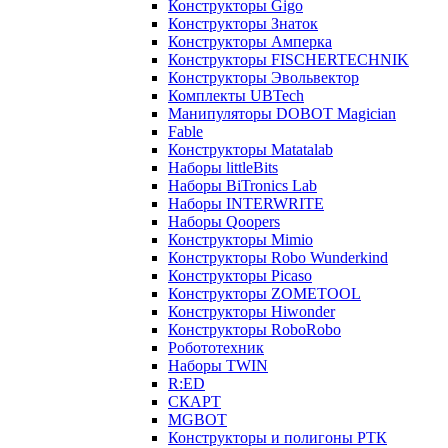
Конструкторы Gigo
Конструкторы Знаток
Конструкторы Амперка
Конструкторы FISCHERTECHNIK
Конструкторы Эвольвектор
Комплекты UBTech
Манипуляторы DOBOT Magician
Fable
Конструкторы Matatalab
Наборы littleBits
Наборы BiTronics Lab
Наборы INTERWRITE
Наборы Qoopers
Конструкторы Mimio
Конструкторы Robo Wunderkind
Конструкторы Picaso
Конструкторы ZOMETOOL
Конструкторы Hiwonder
Конструкторы RoboRobo
Робототехник
Наборы TWIN
R:ED
СКАРТ
MGBOT
Конструкторы и полигоны РТК