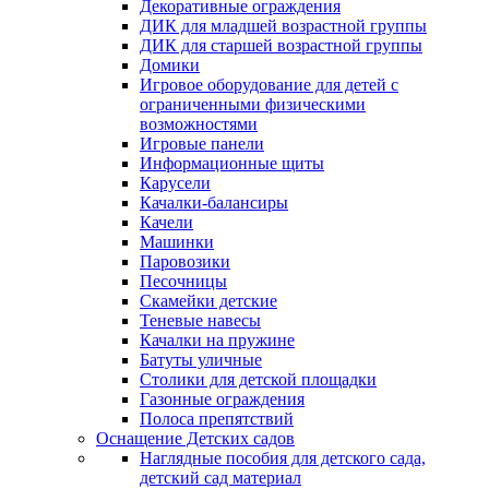
Декоративные ограждения
ДИК для младшей возрастной группы
ДИК для старшей возрастной группы
Домики
Игровое оборудование для детей с
ограниченными физическими
возможностями
Игровые панели
Информационные щиты
Карусели
Качалки-балансиры
Качели
Машинки
Паровозики
Песочницы
Скамейки детские
Теневые навесы
Качалки на пружине
Батуты уличные
Столики для детской площадки
Газонные ограждения
Полоса препятствий
Оснащение Детских садов
Наглядные пособия для детского сада,
детский сад материал