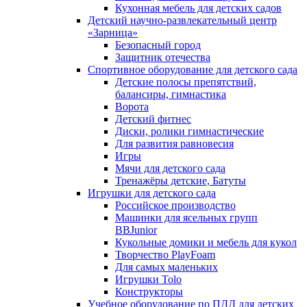
Кухонная мебель для детских садов
Детский научно-развлекательный центр
«Зарница»
Безопасный город
Защитник отечества
Спортивное оборудование для детского сада
Детские полосы препятствий,
балансиры, гимнастика
Ворота
Детский фитнес
Диски, ролики гимнастические
Для развития равновесия
Игры
Мячи для детского сада
Тренажёры детские, Батуты
Игрушки для детского сада
Российское производство
Машинки для ясельных групп
BBJunior
Кукольные домики и мебель для кукол
Творчество PlayFoam
Для самых маленьких
Игрушки Tolo
Конструкторы
Учебное оборудование по ПДД для детских