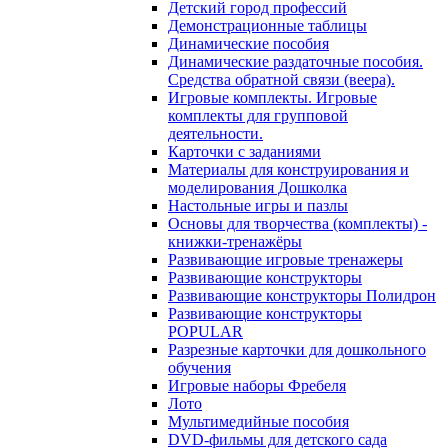
Детский город профессий
Демонстрационные таблицы
Динамические пособия
Динамические раздаточные пособия.
Средства обратной связи (веера).
Игровые комплекты. Игровые
комплекты для групповой
деятельности.
Карточки с заданиями
Материалы для конструирования и
моделирования Дошколка
Настольные игры и пазлы
Основы для творчества (комплекты) -
книжки-тренажёры
Развивающие игровые тренажеры
Развивающие конструкторы
Развивающие конструкторы Полидрон
Развивающие конструкторы
POPULAR
Разрезные карточки для дошкольного
обучения
Игровые наборы Фребеля
Лото
Мультимедийные пособия
DVD-фильмы для детского сада