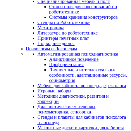
Специализированная мебель и поля
Стол и поля для соревнований по
робототехнике
Системы хранения конструкторов
Стенды по Робототехнике
Мехатроника
Литература по робототехнике
Принтеры печатных плат
Подводные дроны
Психологам и Логопедам
Автоматизированная психодиагностика
Аддиктивное поведение
Профориентация
Личностные и интеллектуальные
особенности, адаптационные ресурсы,
социометрия
Мебель для кабинета логопеда, дефектолога
Игровые наборы
Методики диагностики, развития и
коррекции
Диагностические материалы,
психомоторика, сенсорика
Стенды и плакаты для кабинетов психолога
и логопеда
Магнитные доски и карточки для кабинета