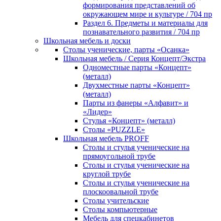
формирования представлений об
окружающем мире и культуре / 704 пр
Раздел 6. Предметы и материалы для
познавательного развития / 704 пр
Школьная мебель и доски
Столы ученические, парты «Осанка»
Школьная мебель / Серия Концепт/Экстра
Одноместные парты «Концепт»
(металл)
Двухместные парты «Концепт»
(металл)
Парты из фанеры «Алфавит» и
«Лидер»
Стулья «Концепт» (металл)
Столы «PUZZLE»
Школьная мебель PROFF
Столы и стулья ученические на
прямоугольной трубе
Столы и стулья ученические на
круглой трубе
Столы и стулья ученические на
плоскоовальной трубе
Столы учительские
Столы компьютерные
Мебель для спецкабинетов