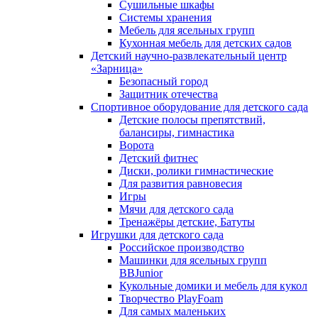
Сушильные шкафы
Системы хранения
Мебель для ясельных групп
Кухонная мебель для детских садов
Детский научно-развлекательный центр
«Зарница»
Безопасный город
Защитник отечества
Спортивное оборудование для детского сада
Детские полосы препятствий,
балансиры, гимнастика
Ворота
Детский фитнес
Диски, ролики гимнастические
Для развития равновесия
Игры
Мячи для детского сада
Тренажёры детские, Батуты
Игрушки для детского сада
Российское производство
Машинки для ясельных групп
BBJunior
Кукольные домики и мебель для кукол
Творчество PlayFoam
Для самых маленьких