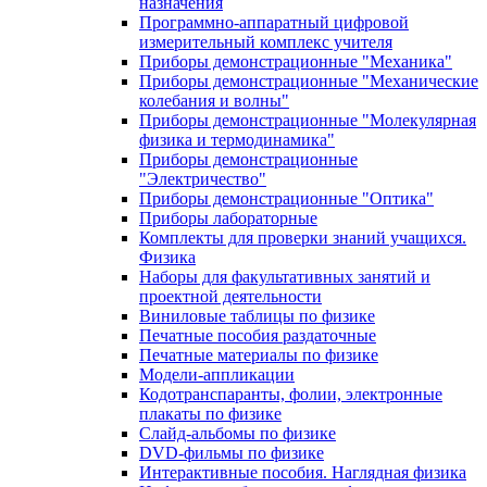
назначения
Программно-аппаратный цифровой
измерительный комплекс учителя
Приборы демонстрационные "Механика"
Приборы демонстрационные "Механические
колебания и волны"
Приборы демонстрационные "Молекулярная
физика и термодинамика"
Приборы демонстрационные
"Электричество"
Приборы демонстрационные "Оптика"
Приборы лабораторные
Комплекты для проверки знаний учащихся.
Физика
Наборы для факультативных занятий и
проектной деятельности
Виниловые таблицы по физике
Печатные пособия раздаточные
Печатные материалы по физике
Модели-аппликации
Кодотранспаранты, фолии, электронные
плакаты по физике
Слайд-альбомы по физике
DVD-фильмы по физике
Интерактивные пособия. Наглядная физика