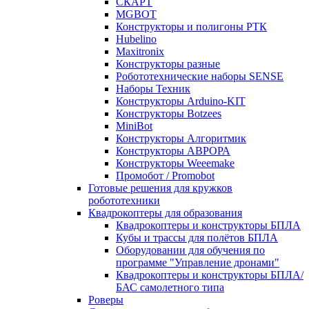
СКАРТ
MGBOT
Конструкторы и полигоны РТК
Hubelino
Maxitronix
Конструкторы разные
Робототехнические наборы SENSE
Наборы Техник
Конструкторы Arduino-KIT
Конструкторы Botzees
MiniBot
Конструкторы Алгоритмик
Конструкторы АВРОРА
Конструкторы Weeemake
Промобот / Promobot
Готовые решения для кружков
робототехники
Квадрокоптеры для образования
Квадрокоптеры и конструкторы БПЛА
Кубы и трассы для полётов БПЛА
Оборудовании для обучения по
программе "Управление дронами"
Квадрокоптеры и конструкторы БПЛА/
БАС самолетного типа
Роверы