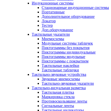
Индукционные системы
Стационарные индукционные системы
Портативные
Дополнительное оборудование
Локатор
Тестер
Доп.оборудование
Тактильные указатели
Мнемосхемы
Модульные системы табличек
Пиктограммы без покрытия
Пиктограммы индивидуальные
Пиктограммы модульные
Пиктограммы с покрытием
Тактильные наклейки
Тактильные таблички
Тактильно-звуковые устройства
Звуковые мнемосхемы
Тактильно-звуковые указатели
Тактильно-визуальная разметка
Тактильная плитка
Маркировка стекла
Противоскользящие ленты
Сигнальные ленты
Тактильные индикаторы