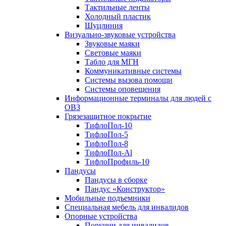
Тактильные ленты
Холодный пластик
Шуцлиния
Визуально-звуковые устройства
Звуковые маяки
Световые маяки
Табло для МГН
Коммуникативные системы
Системы вызова помощи
Системы оповещения
Информационные терминалы для людей с
ОВЗ
Грязезащитное покрытие
ТифлоПол-10
ТифлоПол-5
ТифлоПол-8
ТифлоПол-Al
ТифлоПрофиль-10
Пандусы
Пандусы в сборке
Пандус «Конструктор»
Мобильные подъемники
Специальная мебель для инвалидов
Опорные устройства
Поручни для инвалидов