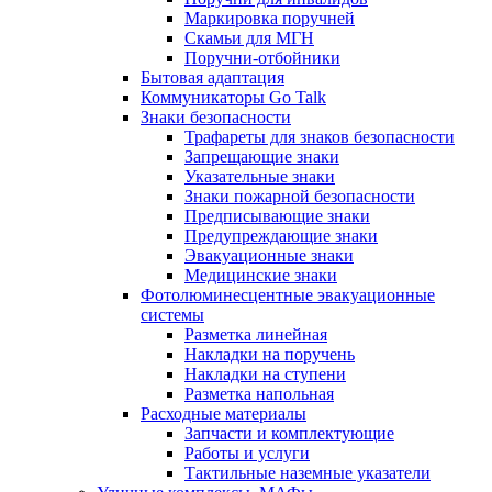
Маркировка поручней
Скамьи для МГН
Поручни-отбойники
Бытовая адаптация
Коммуникаторы Go Talk
Знаки безопасности
Трафареты для знаков безопасности
Запрещающие знаки
Указательные знаки
Знаки пожарной безопасности
Предписывающие знаки
Предупреждающие знаки
Эвакуационные знаки
Медицинские знаки
Фотолюминесцентные эвакуационные
системы
Разметка линейная
Накладки на поручень
Накладки на ступени
Разметка напольная
Расходные материалы
Запчасти и комплектующие
Работы и услуги
Тактильные наземные указатели