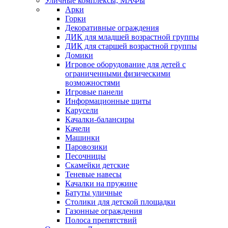
Уличные комплексы, МАФы
Арки
Горки
Декоративные ограждения
ДИК для младшей возрастной группы
ДИК для старшей возрастной группы
Домики
Игровое оборудование для детей с
ограниченными физическими
возможностями
Игровые панели
Информационные щиты
Карусели
Качалки-балансиры
Качели
Машинки
Паровозики
Песочницы
Скамейки детские
Теневые навесы
Качалки на пружине
Батуты уличные
Столики для детской площадки
Газонные ограждения
Полоса препятствий