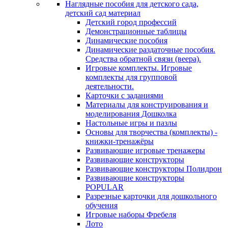
Наглядные пособия для детского сада,
детский сад материал
Детский город профессий
Демонстрационные таблицы
Динамические пособия
Динамические раздаточные пособия.
Средства обратной связи (веера).
Игровые комплекты. Игровые
комплекты для групповой
деятельности.
Карточки с заданиями
Материалы для конструирования и
моделирования Дошколка
Настольные игры и пазлы
Основы для творчества (комплекты) -
книжки-тренажёры
Развивающие игровые тренажеры
Развивающие конструкторы
Развивающие конструкторы Полидрон
Развивающие конструкторы
POPULAR
Разрезные карточки для дошкольного
обучения
Игровые наборы Фребеля
Лото