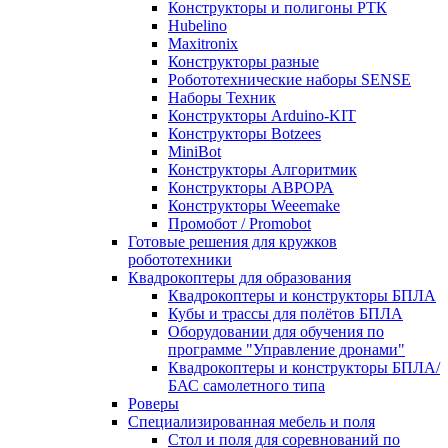
Конструкторы и полигоны РТК
Hubelino
Maxitronix
Конструкторы разные
Робототехнические наборы SENSE
Наборы Техник
Конструкторы Arduino-KIT
Конструкторы Botzees
MiniBot
Конструкторы Алгоритмик
Конструкторы АВРОРА
Конструкторы Weeemake
Промобот / Promobot
Готовые решения для кружков
робототехники
Квадрокоптеры для образования
Квадрокоптеры и конструкторы БПЛА
Кубы и трассы для полётов БПЛА
Оборудовании для обучения по
программе "Управление дронами"
Квадрокоптеры и конструкторы БПЛА/
БАС самолетного типа
Роверы
Специализированная мебель и поля
Стол и поля для соревнований по