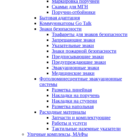
Маркировка поручней
Скамьи для МГН
Поручни-отбойники
Бытовая адаптация
Коммуникаторы Go Talk
Знаки безопасности
Трафареты для знаков безопасности
Запрещающие знаки
Указательные знаки
Знаки пожарной безопасности
Предписывающие знаки
Предупреждающие знаки
Эвакуационные знаки
Медицинские знаки
Фотолюминесцентные эвакуационные
системы
Разметка линейная
Накладки на поручень
Накладки на ступени
Разметка напольная
Расходные материалы
Запчасти и комплектующие
Работы и услуги
Тактильные наземные указатели
Уличные комплексы, МАФы