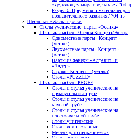
окружающем мире и культуре / 704 пр
Раздел 6. Предметы и материалы для
познавательного развития / 704 пр
Школьная мебель и доски
Столы ученические, парты «Осанка»
Школьная мебель / Серия Концепт/Экстра
Одноместные парты «Концепт»
(металл)
Двухместные парты «Концепт»
(металл)
Парты из фанеры «Алфавит» и
«Лидер»
Стулья «Концепт» (металл)
Столы «PUZZLE»
Школьная мебель PROFF
Столы и стулья ученические на
прямоугольной трубе
Столы и стулья ученические на
круглой трубе
Столы и стулья ученические на
плоскоовальной трубе
Столы учительские
Столы компьютерные
Мебель для спецкабинетов
Столы аудиторные