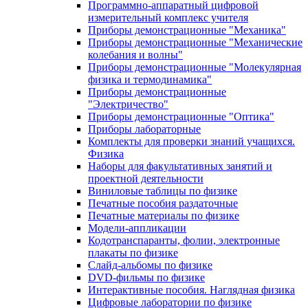
Программно-аппаратный цифровой
измерительный комплекс учителя
Приборы демонстрационные "Механика"
Приборы демонстрационные "Механические
колебания и волны"
Приборы демонстрационные "Молекулярная
физика и термодинамика"
Приборы демонстрационные
"Электричество"
Приборы демонстрационные "Оптика"
Приборы лабораторные
Комплекты для проверки знаний учащихся.
Физика
Наборы для факультативных занятий и
проектной деятельности
Виниловые таблицы по физике
Печатные пособия раздаточные
Печатные материалы по физике
Модели-аппликации
Кодотранспаранты, фолии, электронные
плакаты по физике
Слайд-альбомы по физике
DVD-фильмы по физике
Интерактивные пособия. Наглядная физика
Цифровые лаборатории по физике