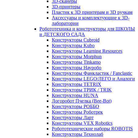
3D-сканеры
3D-принтеры
Пластик к 3D принтерам и 3D ручкам
Аксессуары и комплектующие к 3D-
лаборатории
Робототехника и конструкторы для ШКОЛЫ
и ДЕТСКОГО САДА
Конструкторы Cubroid
Конструкторы Kubo
Конструкторы Learning Resources
Конструкторы Morphun
Конструкторы Tinkamo
Конструкторы Науробо
Конструкторы Фанкластик / Fanclastic
Конструкторы LEGO/ЛЕГО и Аналоги
Конструкторы TETRIX
Конструкторы ТРИК / TRIK
Конструкторы HUNA
Логоробот Пчелка (Bee-Bot)
Конструкторы РОББО
Конструкторы Роботрек
Конструкторы Ларт
Конструкторы VEX Robotics
Робототехнические наборы ROBOTIS
Конструкторы Технолаб