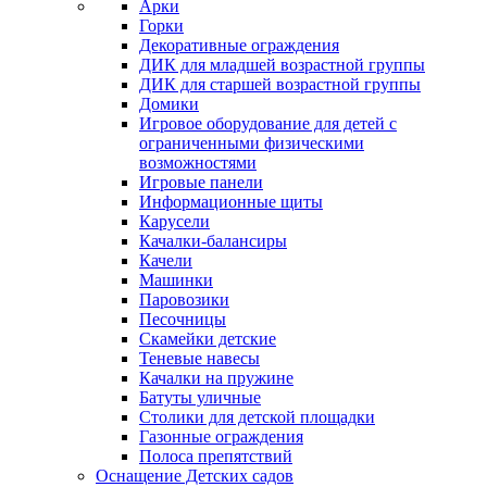
Арки
Горки
Декоративные ограждения
ДИК для младшей возрастной группы
ДИК для старшей возрастной группы
Домики
Игровое оборудование для детей с
ограниченными физическими
возможностями
Игровые панели
Информационные щиты
Карусели
Качалки-балансиры
Качели
Машинки
Паровозики
Песочницы
Скамейки детские
Теневые навесы
Качалки на пружине
Батуты уличные
Столики для детской площадки
Газонные ограждения
Полоса препятствий
Оснащение Детских садов