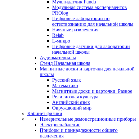
Мультидатчик Panda
Модульная система экспериментов
PROlog
Цифровые лаборатории по
естествознанию для начальной школы
Научные развлечения
Relab
L-микро
Цифровые датчики для лабораторий
начальной школы
Аудиоматериалы
Стенд Начальная школа
Магнитные доски и карточки для начальной
школы
Русский язык
Математика
Магнитные доски и карточки. Разное
Религиозная культура
Английский язык
Окружающий мир
Кабинет физики
Измерительные демонстрационные приборы
Электроснабжение
Приборы и принадлежности общего
назначения