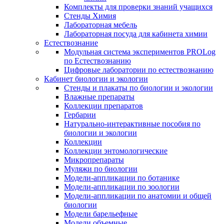
Комплекты для проверки знаний учащихся
Стенды Химия
Лабораторная мебель
Лабораторная посуда для кабинета химии
Естествознание
Модульная система экспериментов PROLog
по Естествознанию
Цифровые лаборатории по естествознанию
Кабинет биологии и экологии
Стенды и плакаты по биологии и экологии
Влажные препараты
Коллекции препаратов
Гербарии
Натурально-интерактивные пособия по
биологии и экологии
Коллекции
Коллекции энтомологические
Микропрепараты
Муляжи по биологии
Модели-аппликации по ботанике
Модели-аппликации по зоологии
Модели-аппликации по анатомии и общей
биологии
Модели барельефные
Модели объемные