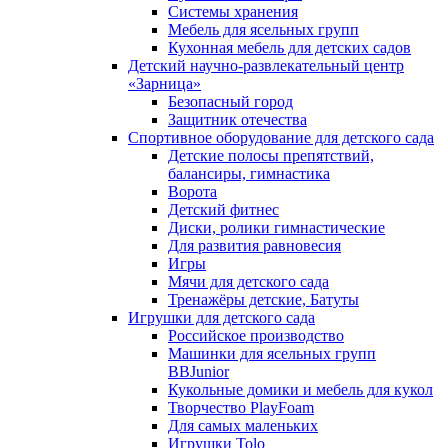
Системы хранения
Мебель для ясельных групп
Кухонная мебель для детских садов
Детский научно-развлекательный центр
«Зарница»
Безопасный город
Защитник отечества
Спортивное оборудование для детского сада
Детские полосы препятствий,
балансиры, гимнастика
Ворота
Детский фитнес
Диски, ролики гимнастические
Для развития равновесия
Игры
Мячи для детского сада
Тренажёры детские, Батуты
Игрушки для детского сада
Российское производство
Машинки для ясельных групп
BBJunior
Кукольные домики и мебель для кукол
Творчество PlayFoam
Для самых маленьких
Игрушки Tolo