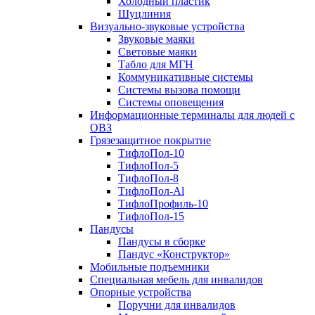
Холодный пластик
Шуцлиния
Визуально-звуковые устройства
Звуковые маяки
Световые маяки
Табло для МГН
Коммуникативные системы
Системы вызова помощи
Системы оповещения
Информационные терминалы для людей с
ОВЗ
Грязезащитное покрытие
ТифлоПол-10
ТифлоПол-5
ТифлоПол-8
ТифлоПол-Al
ТифлоПрофиль-10
ТифлоПол-15
Пандусы
Пандусы в сборке
Пандус «Конструктор»
Мобильные подъемники
Специальная мебель для инвалидов
Опорные устройства
Поручни для инвалидов