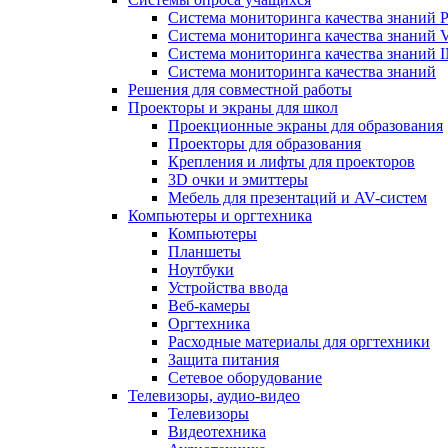
Система мониторинга качества знаний Pr
Система мониторинга качества знаний 
Система мониторинга качества знани
Система мониторинга качества знаний
Решения для совместной работы
Проекторы и экраны для школ
Проекционные экраны для образования
Проекторы для образования
Крепления и лифты для проекторов
3D очки и эмиттеры
Мебель для презентаций и AV-систем
Компьютеры и оргтехника
Компьютеры
Планшеты
Ноутбуки
Устройства ввода
Веб-камеры
Оргтехника
Расходные материалы для оргтехники
Защита питания
Сетевое оборудование
Телевизоры, аудио-видео
Телевизоры
Видеотехника