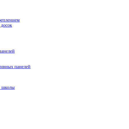
реплением
 досок
панелей
тивных панелей
и школы