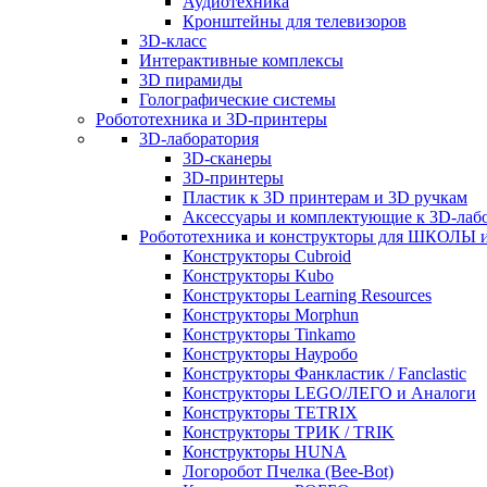
Аудиотехника
Кронштейны для телевизоров
3D-класс
Интерактивные комплексы
3D пирамиды
Голографические системы
Робототехника и 3D-принтеры
3D-лаборатория
3D-сканеры
3D-принтеры
Пластик к 3D принтерам и 3D ручкам
Аксессуары и комплектующие к 3D-лаб
Робототехника и конструкторы для ШКОЛ
Конструкторы Cubroid
Конструкторы Kubo
Конструкторы Learning Resources
Конструкторы Morphun
Конструкторы Tinkamo
Конструкторы Науробо
Конструкторы Фанкластик / Fanclastic
Конструкторы LEGO/ЛЕГО и Аналоги
Конструкторы TETRIX
Конструкторы ТРИК / TRIK
Конструкторы HUNA
Логоробот Пчелка (Bee-Bot)