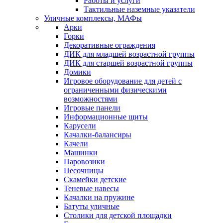
Работы и услуги
Тактильные наземные указатели
Уличные комплексы, МАФы
Арки
Горки
Декоративные ограждения
ДИК для младшей возрастной группы
ДИК для старшей возрастной группы
Домики
Игровое оборудование для детей с
ограниченными физическими
возможностями
Игровые панели
Информационные щиты
Карусели
Качалки-балансиры
Качели
Машинки
Паровозики
Песочницы
Скамейки детские
Теневые навесы
Качалки на пружине
Батуты уличные
Столики для детской площадки