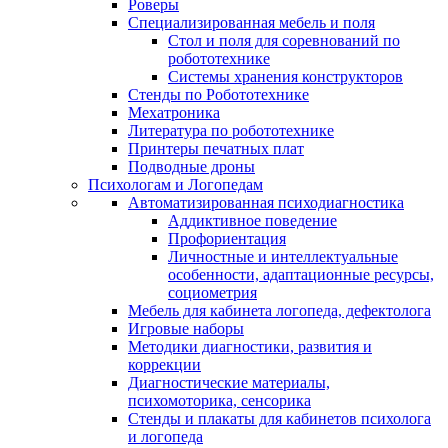
Роверы
Специализированная мебель и поля
Стол и поля для соревнований по
робототехнике
Системы хранения конструкторов
Стенды по Робототехнике
Мехатроника
Литература по робототехнике
Принтеры печатных плат
Подводные дроны
Психологам и Логопедам
Автоматизированная психодиагностика
Аддиктивное поведение
Профориентация
Личностные и интеллектуальные
особенности, адаптационные ресурсы,
социометрия
Мебель для кабинета логопеда, дефектолога
Игровые наборы
Методики диагностики, развития и
коррекции
Диагностические материалы,
психомоторика, сенсорика
Стенды и плакаты для кабинетов психолога
и логопеда