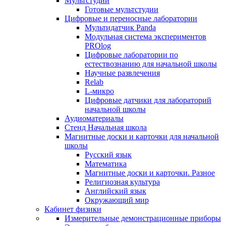
Мультстудии
Готовые мультстудии
Цифровые и переносные лаборатории
Мультидатчик Panda
Модульная система экспериментов
PROlog
Цифровые лаборатории по
естествознанию для начальной школы
Научные развлечения
Relab
L-микро
Цифровые датчики для лабораторий
начальной школы
Аудиоматериалы
Стенд Начальная школа
Магнитные доски и карточки для начальной
школы
Русский язык
Математика
Магнитные доски и карточки. Разное
Религиозная культура
Английский язык
Окружающий мир
Кабинет физики
Измерительные демонстрационные приборы