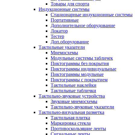
Товары для спорта
Индукционные системы
Стационарные индукционные системы
Портативные
Дополнительное оборудование
Локатор
Тестер
Доп.оборудование
Тактильные указатели
Мнемосхемы
Модульные системы табличек
Пиктограммы без покрытия
Пиктограммы индивидуальные
Пиктограммы модульные
Пиктограммы с покрытием
Тактильные наклейки
Тактильные таблички
Тактильно-звуковые устройства
Звуковые мнемосхемы
Тактильно-звуковые указатели
Тактильно-визуальная разметка
Тактильная плитка
Маркировка стекла
Противоскользящие ленты
Сигнальные ленты