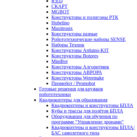
R:ED
СКАРТ
MGBOT
Конструкторы и полигоны РТК
Hubelino
Maxitronix
Конструкторы разные
Робототехнические наборы SENSE
Наборы Техник
Конструкторы Arduino-KIT
Конструкторы Botzees
MiniBot
Конструкторы Алгоритмик
Конструкторы АВРОРА
Конструкторы Weeemake
Промобот / Promobot
Готовые решения для кружков
робототехники
Квадрокоптеры для образования
Квадрокоптеры и конструкторы БПЛА
Кубы и трассы для полётов БПЛА
Оборудовании для обучения по
программе "Управление дронами"
Квадрокоптеры и конструкторы БПЛА/
БАС самолетного типа