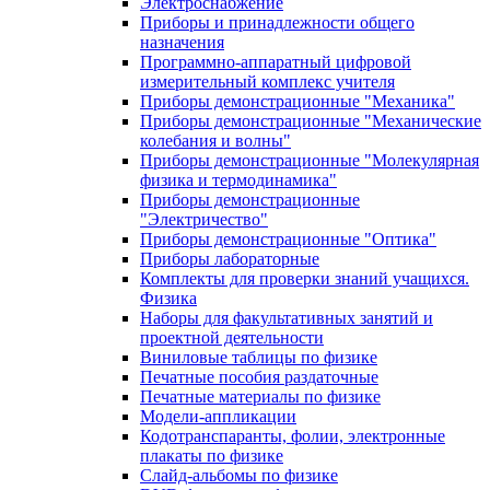
Электроснабжение
Приборы и принадлежности общего
назначения
Программно-аппаратный цифровой
измерительный комплекс учителя
Приборы демонстрационные "Механика"
Приборы демонстрационные "Механические
колебания и волны"
Приборы демонстрационные "Молекулярная
физика и термодинамика"
Приборы демонстрационные
"Электричество"
Приборы демонстрационные "Оптика"
Приборы лабораторные
Комплекты для проверки знаний учащихся.
Физика
Наборы для факультативных занятий и
проектной деятельности
Виниловые таблицы по физике
Печатные пособия раздаточные
Печатные материалы по физике
Модели-аппликации
Кодотранспаранты, фолии, электронные
плакаты по физике
Слайд-альбомы по физике