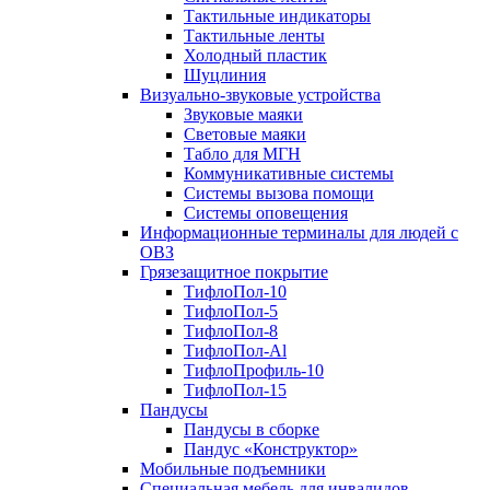
Тактильные индикаторы
Тактильные ленты
Холодный пластик
Шуцлиния
Визуально-звуковые устройства
Звуковые маяки
Световые маяки
Табло для МГН
Коммуникативные системы
Системы вызова помощи
Системы оповещения
Информационные терминалы для людей с
ОВЗ
Грязезащитное покрытие
ТифлоПол-10
ТифлоПол-5
ТифлоПол-8
ТифлоПол-Al
ТифлоПрофиль-10
ТифлоПол-15
Пандусы
Пандусы в сборке
Пандус «Конструктор»
Мобильные подъемники
Специальная мебель для инвалидов