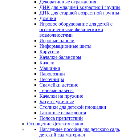
Декоративные ограждения
ДИК для младшей возрастной группы
ДИК для старшей возрастной группы
Домики
Игровое оборудование для детей с
ограниченными физическими
возможностями
Игровые панели
Информационные щиты
Карусели
Качалки-балансиры
Качели
Машинки
Паровозики
Песочницы
Скамейки детские
Теневые навесы
Качалки на пружине
Батуты уличные
Столики для детской площадки
Газонные ограждения
Полоса препятствий
Оснащение Детских садов
Наглядные пособия для детского сада,
детский сад материал