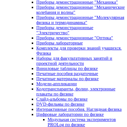
Приборы демонстрационные "Механика"
Приборы демонстрационные "Механические
колебания и волны"
Приборы демонстрационные "Молекулярная
физика и термодинамика"
Приборы демонстрационные
"Электричество"
Приборы демонстрационные "Оптика"
Приборы лабораторные
Комплекты для проверки знаний учащихся.
Физика
Наборы для факультативных занятий и
проектной деятельности
Виниловые таблицы по физике
Печатные пособия раздаточные
Печатные материалы по физике
Модели-аппликации
Кодотранспаранты, фолии, электронные
плакаты по физике
Слайд-альбомы по физике
DVD-фильмы по физике
Интерактивные пособия. Наглядная физика
Цифровые лаборатории по физике
Модульная система экспериментов
PROLog по физике