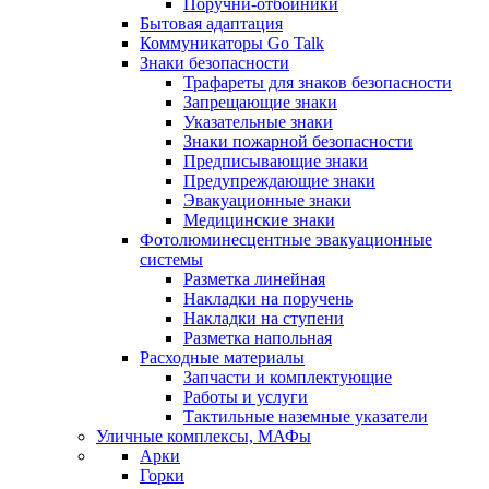
Поручни-отбойники
Бытовая адаптация
Коммуникаторы Go Talk
Знаки безопасности
Трафареты для знаков безопасности
Запрещающие знаки
Указательные знаки
Знаки пожарной безопасности
Предписывающие знаки
Предупреждающие знаки
Эвакуационные знаки
Медицинские знаки
Фотолюминесцентные эвакуационные
системы
Разметка линейная
Накладки на поручень
Накладки на ступени
Разметка напольная
Расходные материалы
Запчасти и комплектующие
Работы и услуги
Тактильные наземные указатели
Уличные комплексы, МАФы
Арки
Горки