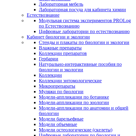
Лабораторная мебель
Лабораторная посуда для кабинета химии
Естествознание
Модульная система экспериментов PROLog
по Естествознанию
Цифровые лаборатории по естествознанию
Кабинет биологии и экологии
Стенды и плакаты по биологии и экологии
Влажные препараты
Коллекции препаратов
Гербарии
Натурально-интерактивные пособия по
биологии и экологии
Коллекции
Коллекции энтомологические
Микропрепараты
Муляжи по биологии
Модели-аппликации по ботанике
Модели-аппликации по зоологии
Модели-аппликации по анатомии и общей
биологии
Модели барельефные
Модели объемные
Модели остеологические (скелеты)
Цифровые лаборатории по биологии и