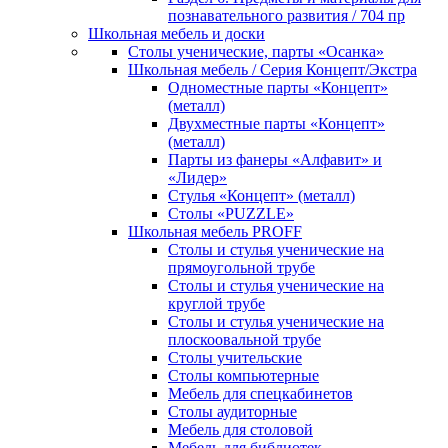
познавательного развития / 704 пр
Школьная мебель и доски
Столы ученические, парты «Осанка»
Школьная мебель / Серия Концепт/Экстра
Одноместные парты «Концепт»
(металл)
Двухместные парты «Концепт»
(металл)
Парты из фанеры «Алфавит» и
«Лидер»
Стулья «Концепт» (металл)
Столы «PUZZLE»
Школьная мебель PROFF
Столы и стулья ученические на
прямоугольной трубе
Столы и стулья ученические на
круглой трубе
Столы и стулья ученические на
плоскоовальной трубе
Столы учительские
Столы компьютерные
Мебель для спецкабинетов
Столы аудиторные
Мебель для столовой
Мебель для библиотек