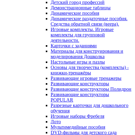
Детский город профессий
Демонстрационные таблицы
Динамические пособия
Динамические раздаточные пособия.
Средства обратной связи (веера).
Игровые комплекты. Игровые
комплекты для групповой
деятельности.
Карточки с заданиями
Материалы для конструирования и
моделирования Дошколка
Настольные игры и пазлы
Основы для творчества (комплекты) -
книжки-тренажёры
Развивающие игровые тренажеры
Развивающие конструкторы
Развивающие конструкторы Полидрон
Развивающие конструкторы
POPULAR
Разрезные карточки для дошкольного
обучения
Игровые наборы Фребеля
Лото
Мультимедийные пособия
DVD-фильмы для детского сада