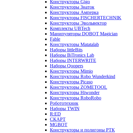
Конструкторы Gigo
Конструкторы Знаток
Конструкторы Амперка
Конструкторы FISCHERTECHNIK
Конструкторы Эвольвектор
Комплекты UBTech
Манипуляторы DOBOT Magician
Fable
Конструкторы Matatalab
Наборы littleBits
Наборы BiTronics Lab
Наборы INTERWRITE
Наборы Qoopers
Конструкторы Mimio
Конструкторы Robo Wunderkind
Конструкторы Picaso
Конструкторы ZOMETOOL
Конструкторы Hiwonder
Конструкторы RoboRobo
Робототехник
Наборы TWIN
R:ED
СКАРТ
MGBOT
Конструкторы и полигоны РТК