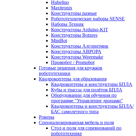
Hubelino
Maxitronix
Конструкторы разные
Робототехнические наборы SENSE
Наборы Техник
Конструкторы Arduino-KIT
Конструкторы Botzees
MiniBot
Конструкторы Алгоритмик
Конструкторы АВРОРА
Конструкторы Weeemake
Промобот / Promobot
Готовые решения для кружков
робототехники
Квадрокоптеры для образования
Квадрокоптеры и конструкторы БПЛА
Кубы и трассы для полётов БПЛА
Оборудовании для обучения по
программе "Управление дронами"
Квадрокоптеры и конструкторы БПЛА/
БАС самолетного типа
Роверы
Специализированная мебель и поля
Стол и поля для соревнований по
робототехнике