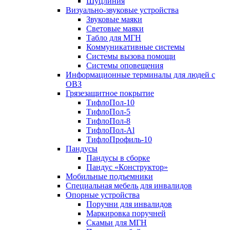
Шуцлиния
Визуально-звуковые устройства
Звуковые маяки
Световые маяки
Табло для МГН
Коммуникативные системы
Системы вызова помощи
Системы оповещения
Информационные терминалы для людей с
ОВЗ
Грязезащитное покрытие
ТифлоПол-10
ТифлоПол-5
ТифлоПол-8
ТифлоПол-Al
ТифлоПрофиль-10
Пандусы
Пандусы в сборке
Пандус «Конструктор»
Мобильные подъемники
Специальная мебель для инвалидов
Опорные устройства
Поручни для инвалидов
Маркировка поручней
Скамьи для МГН