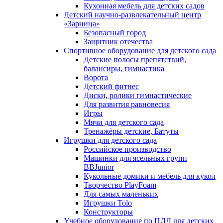
Кухонная мебель для детских садов
Детский научно-развлекательный центр
«Зарница»
Безопасный город
Защитник отечества
Спортивное оборудование для детского сада
Детские полосы препятствий,
балансиры, гимнастика
Ворота
Детский фитнес
Диски, ролики гимнастические
Для развития равновесия
Игры
Мячи для детского сада
Тренажёры детские, Батуты
Игрушки для детского сада
Российское производство
Машинки для ясельных групп
BBJunior
Кукольные домики и мебель для кукол
Творчество PlayFoam
Для самых маленьких
Игрушки Tolo
Конструкторы
Учебное оборудование по ПДД для детских