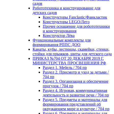
садов
Робототехника и конструирование для
детских садов
Конструкторы Fanclastic/Фанкластик
Конструкторы LEGO/Лего
Прочее оснащение для робототехники
и конструирования
Конструктор Лёва
Функциональные комплекты для
формирования РППС ДОО
Канаты, кубы, лестницы, скамейки, стенки,
стойки для прыжков, щиты для детского сада
ПРИКАЗ №704 ОТ 20 ДЕКАБРЯ 2019 Г.
МИНИСТЕРСТВА ПРОСВЕЩЕНИЯ РФ
Раздел 1. Мебель / 704 пр
Раздел 2. Присмотр и уход за детьми /
704 пр
Раздел 3. Организация и обеспечение
прогулок / 704 пр
Раздел 4. Игровая, коммуникативная
деятельность и развитие речи / 704 пр
Раздел 5. Предметы и материалы для
формирования представлений об
окружающем мире и культуре / 704 пр
Раздел 6. Предметы и материалы для