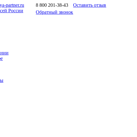
a-partner.ru
8 800 201-38-43
Оставить отзыв
всей России
Обратный звонок
ании
ое
ты