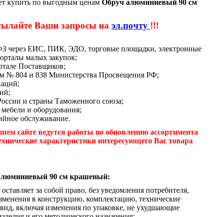
ет купить по выгодным ценам
Обруч алюминиевый 90 см
сылайте Ваши запросы на
эл.почту
!!!
-ФЗ через ЕИС, ПИК, ЭДО, торговые площадки, электронные
орталы малых закупок;
ртале Поставщиков;
м № 804 и 838 Министерства Просвещения РФ;
каций;
ий;
России и страны Таможенного союза;
 мебели и оборудования;
ийное обслуживание.
шем сайте ведутся работы по обновлению ассортимента
ехнические характеристики интересующего Вас товара
алюминиевый 90 см крашеный:
оставляет за собой право, без уведомления потребителя,
зменения в конструкцию, комплектацию, технические
вид, включая изменения по упаковке, не ухудшающие
зделия и его методического назначения;