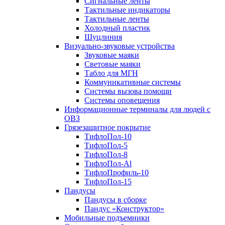
Сигнальные ленты
Тактильные индикаторы
Тактильные ленты
Холодный пластик
Шуцлиния
Визуально-звуковые устройства
Звуковые маяки
Световые маяки
Табло для МГН
Коммуникативные системы
Системы вызова помощи
Системы оповещения
Информационные терминалы для людей с
ОВЗ
Грязезащитное покрытие
ТифлоПол-10
ТифлоПол-5
ТифлоПол-8
ТифлоПол-Al
ТифлоПрофиль-10
ТифлоПол-15
Пандусы
Пандусы в сборке
Пандус «Конструктор»
Мобильные подъемники