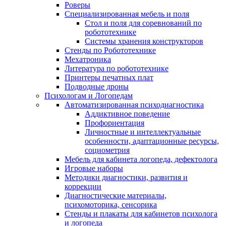
Роверы
Специализированная мебель и поля
Стол и поля для соревнований по
робототехнике
Системы хранения конструкторов
Стенды по Робототехнике
Мехатроника
Литература по робототехнике
Принтеры печатных плат
Подводные дроны
Психологам и Логопедам
Автоматизированная психодиагностика
Аддиктивное поведение
Профориентация
Личностные и интеллектуальные
особенности, адаптационные ресурсы,
социометрия
Мебель для кабинета логопеда, дефектолога
Игровые наборы
Методики диагностики, развития и
коррекции
Диагностические материалы,
психомоторика, сенсорика
Стенды и плакаты для кабинетов психолога
и логопеда