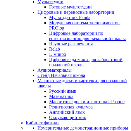
Мультстудии
Готовые мультстудии
Цифровые и переносные лаборатории
Мультидатчик Panda
Модульная система экспериментов
PROlog
Цифровые лаборатории по
естествознанию для начальной школы
Научные развлечения
Relab
L-микро
Цифровые датчики для лабораторий
начальной школы
Аудиоматериалы
Стенд Начальная школа
Магнитные доски и карточки для начальной
школы
Русский язык
Математика
Магнитные доски и карточки. Разное
Религиозная культура
Английский язык
Окружающий мир
Кабинет физики
Измерительные демонстрационные приборы