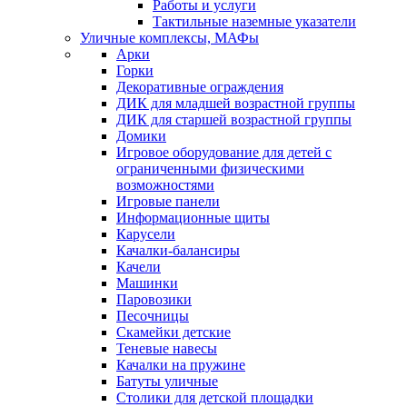
Работы и услуги
Тактильные наземные указатели
Уличные комплексы, МАФы
Арки
Горки
Декоративные ограждения
ДИК для младшей возрастной группы
ДИК для старшей возрастной группы
Домики
Игровое оборудование для детей с
ограниченными физическими
возможностями
Игровые панели
Информационные щиты
Карусели
Качалки-балансиры
Качели
Машинки
Паровозики
Песочницы
Скамейки детские
Теневые навесы
Качалки на пружине
Батуты уличные
Столики для детской площадки