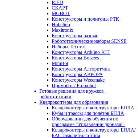
R:ED
СКАРТ
MGBOT
Конструкторы и полигоны РТК
Hubelino
Maxitronix
Конструкторы разные
Робототехнические наборы SENSE
Наборы Техник
Конструкторы Arduino-KIT
Конструкторы Botzees
MiniBot
Конструкторы Алгоритмик
Конструкторы АВРОРА
Конструкторы Weeemake
Промобот / Promobot
Готовые решения для кружков
робототехники
Квадрокоптеры для образования
Квадрокоптеры и конструкторы БПЛА
Кубы и трассы для полётов БПЛА
Оборудовании для обучения по
программе "Управление дронами"
Квадрокоптеры и конструкторы БПЛА/
БАС самолетного типа