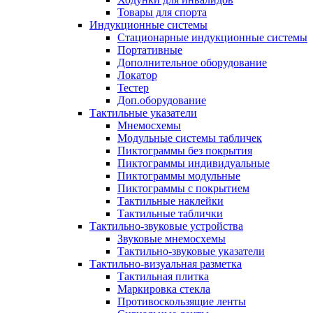
Товары для спорта
Индукционные системы
Стационарные индукционные системы
Портативные
Дополнительное оборудование
Локатор
Тестер
Доп.оборудование
Тактильные указатели
Мнемосхемы
Модульные системы табличек
Пиктограммы без покрытия
Пиктограммы индивидуальные
Пиктограммы модульные
Пиктограммы с покрытием
Тактильные наклейки
Тактильные таблички
Тактильно-звуковые устройства
Звуковые мнемосхемы
Тактильно-звуковые указатели
Тактильно-визуальная разметка
Тактильная плитка
Маркировка стекла
Противоскользящие ленты