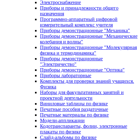
Электроснабжение
Приборы и принадлежности общего
назначения
Программно-аппаратный цифровой
измерительный комплекс учителя
Приборы демонстрационные "Механика"
Приборы демонстрационные "Механические
колебания и волны"
Приборы демонстрационные "Молекулярная
физика и термодинамика"
Приборы демонстрационные
"Электричество"
Приборы демонстрационные "Оптика"
Приборы лабораторные
Комплекты для проверки знаний учащихся.
Физика
Наборы для факультативных занятий и
проектной деятельности
Виниловые таблицы по физике
Печатные пособия раздаточные
Печатные материалы по физике
Модели-аппликации
Кодотранспаранты, фолии, электронные
плакаты по физике
Слайд-альбомы по физике