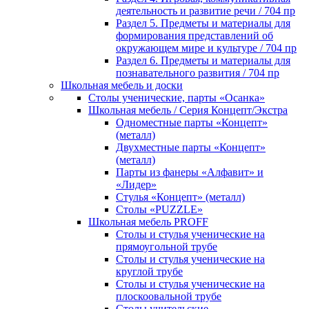
деятельность и развитие речи / 704 пр
Раздел 5. Предметы и материалы для
формирования представлений об
окружающем мире и культуре / 704 пр
Раздел 6. Предметы и материалы для
познавательного развития / 704 пр
Школьная мебель и доски
Столы ученические, парты «Осанка»
Школьная мебель / Серия Концепт/Экстра
Одноместные парты «Концепт»
(металл)
Двухместные парты «Концепт»
(металл)
Парты из фанеры «Алфавит» и
«Лидер»
Стулья «Концепт» (металл)
Столы «PUZZLE»
Школьная мебель PROFF
Столы и стулья ученические на
прямоугольной трубе
Столы и стулья ученические на
круглой трубе
Столы и стулья ученические на
плоскоовальной трубе
Столы учительские