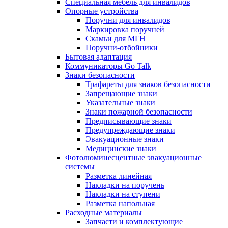
Специальная мебель для инвалидов
Опорные устройства
Поручни для инвалидов
Маркировка поручней
Скамьи для МГН
Поручни-отбойники
Бытовая адаптация
Коммуникаторы Go Talk
Знаки безопасности
Трафареты для знаков безопасности
Запрещающие знаки
Указательные знаки
Знаки пожарной безопасности
Предписывающие знаки
Предупреждающие знаки
Эвакуационные знаки
Медицинские знаки
Фотолюминесцентные эвакуационные
системы
Разметка линейная
Накладки на поручень
Накладки на ступени
Разметка напольная
Расходные материалы
Запчасти и комплектующие