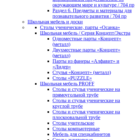
окружающем мире и культуре / 704 пр
Раздел 6. Предметы и материалы для
познавательного развития / 704 пр
Школьная мебель и доски
Столы ученические, парты «Осанка»
Школьная мебель / Серия Концепт/Экстра
Одноместные парты «Концепт»
(металл)
Двухместные парты «Концепт»
(металл)
Парты из фанеры «Алфавит» и
«Лидер»
Стулья «Концепт» (металл)
Столы «PUZZLE»
Школьная мебель PROFF
Столы и стулья ученические на
прямоугольной трубе
Столы и стулья ученические на
круглой трубе
Столы и стулья ученические на
плоскоовальной трубе
Столы учительские
Столы компьютерные
Мебель для спецкабинетов
Столы аудиторные