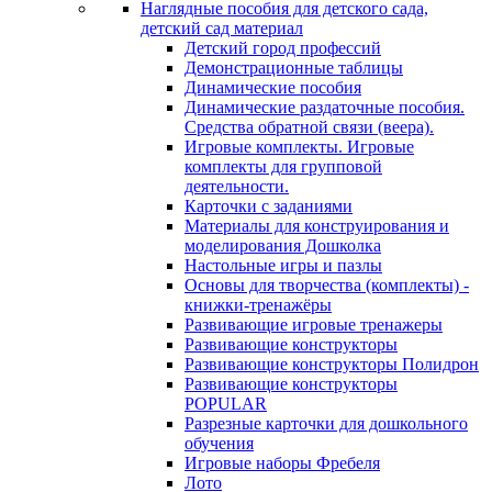
Наглядные пособия для детского сада,
детский сад материал
Детский город профессий
Демонстрационные таблицы
Динамические пособия
Динамические раздаточные пособия.
Средства обратной связи (веера).
Игровые комплекты. Игровые
комплекты для групповой
деятельности.
Карточки с заданиями
Материалы для конструирования и
моделирования Дошколка
Настольные игры и пазлы
Основы для творчества (комплекты) -
книжки-тренажёры
Развивающие игровые тренажеры
Развивающие конструкторы
Развивающие конструкторы Полидрон
Развивающие конструкторы
POPULAR
Разрезные карточки для дошкольного
обучения
Игровые наборы Фребеля
Лото