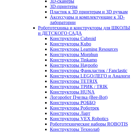
3D-сканеры
3D-принтеры
Пластик к 3D принтерам и 3D ручкам
Аксессуары и комплектующие к 3D-
лаборатории
Робототехника и конструкторы для ШКОЛЫ
и ДЕТСКОГО САДА
Конструкторы Cubroid
Конструкторы Kubo
Конструкторы Learning Resources
Конструкторы Morphun
Конструкторы Tinkamo
Конструкторы Науробо
Конструкторы Фанкластик / Fanclastic
Конструкторы LEGO/ЛЕГО и Аналоги
Конструкторы TETRIX
Конструкторы ТРИК / TRIK
Конструкторы HUNA
Логоробот Пчелка (Bee-Bot)
Конструкторы РОББО
Конструкторы Роботрек
Конструкторы Ларт
Конструкторы VEX Robotics
Робототехнические наборы ROBOTIS
Конструкторы Технолаб