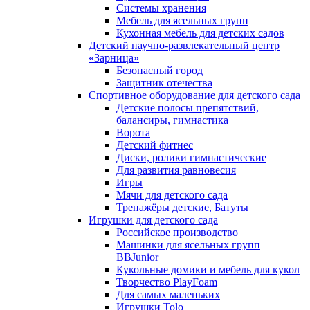
Системы хранения
Мебель для ясельных групп
Кухонная мебель для детских садов
Детский научно-развлекательный центр
«Зарница»
Безопасный город
Защитник отечества
Спортивное оборудование для детского сада
Детские полосы препятствий,
балансиры, гимнастика
Ворота
Детский фитнес
Диски, ролики гимнастические
Для развития равновесия
Игры
Мячи для детского сада
Тренажёры детские, Батуты
Игрушки для детского сада
Российское производство
Машинки для ясельных групп
BBJunior
Кукольные домики и мебель для кукол
Творчество PlayFoam
Для самых маленьких
Игрушки Tolo