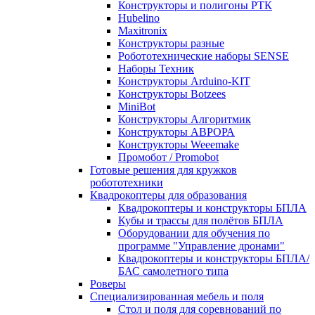
Конструкторы и полигоны РТК
Hubelino
Maxitronix
Конструкторы разные
Робототехнические наборы SENSE
Наборы Техник
Конструкторы Arduino-KIT
Конструкторы Botzees
MiniBot
Конструкторы Алгоритмик
Конструкторы АВРОРА
Конструкторы Weeemake
Промобот / Promobot
Готовые решения для кружков
робототехники
Квадрокоптеры для образования
Квадрокоптеры и конструкторы БПЛА
Кубы и трассы для полётов БПЛА
Оборудовании для обучения по
программе "Управление дронами"
Квадрокоптеры и конструкторы БПЛА/
БАС самолетного типа
Роверы
Специализированная мебель и поля
Стол и поля для соревнований по