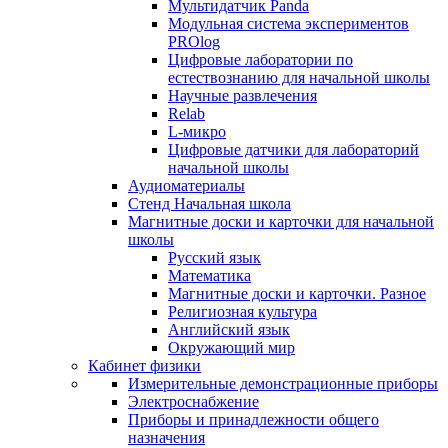
Мультидатчик Panda
Модульная система экспериментов
PROlog
Цифровые лаборатории по
естествознанию для начальной школы
Научные развлечения
Relab
L-микро
Цифровые датчики для лабораторий
начальной школы
Аудиоматериалы
Стенд Начальная школа
Магнитные доски и карточки для начальной
школы
Русский язык
Математика
Магнитные доски и карточки. Разное
Религиозная культура
Английский язык
Окружающий мир
Кабинет физики
Измерительные демонстрационные приборы
Электроснабжение
Приборы и принадлежности общего
назначения