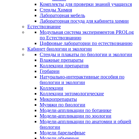
Комплекты для проверки знаний учащихся
Стенды Химия
Лабораторная мебель
Лабораторная посуда для кабинета химии
Естествознание
Модульная система экспериментов PROLog
по Естествознанию
Цифровые лаборатории по естествознанию
Кабинет биологии и экологии
Стенды и плакаты по биологии и экологии
Влажные препараты
Коллекции препаратов
Гербарии
Натурально-интерактивные пособия по
биологии и экологии
Коллекции
Коллекции энтомологические
Микропрепараты
Муляжи по биологии
Модели-аппликации по ботанике
Модели-аппликации по зоологии
Модели-аппликации по анатомии и общей
биологии
Модели барельефные
Модели объемные