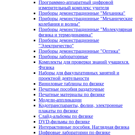
Программно-аппаратный цифровой
измерительный комплекс учителя
Приборы демонстрационные "Механика"
Приборы демонстрационные "Механические
колебания и волны"
Приборы демонстрационные "Молекулярная
физика и термодинамика"
Приборы демонстрационные
"Электричество"
Приборы демонстрационные "Оптика"
Приборы лабораторные
Комплекты для проверки знаний учащихся.
Физика
Наборы для факультативных занятий и
проектной деятельности
Виниловые таблицы по физике
Печатные пособия раздаточные
Печатные материалы по физике
Модели-аппликации
Кодотранспаранты, фолии, электронные
плакаты по физике
Слайд-альбомы по физике
DVD-фильмы по физике
Интерактивные пособия. Наглядная физика
Цифровые лаборатории по физике