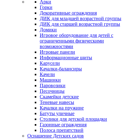
Арки
Горки
Декоративные ограждения
ДИК для младшей возрастной группы
ДИК для старшей возрастной группы
Домики
Игровое оборудование для детей с
ограниченными физическими
возможностями
Игровые панели
Информационные щиты
Карусели
Качалки-балансиры
Качели
Машинки
Паровозики
Песочницы
Скамейки детские
Теневые навесы
Качалки на пружине
Батуты уличные
Столики для детской площадки
Газонные ограждения
Полоса препятствий
Оснащение Детских садов