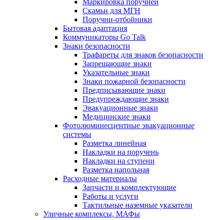
Маркировка поручней
Скамьи для МГН
Поручни-отбойники
Бытовая адаптация
Коммуникаторы Go Talk
Знаки безопасности
Трафареты для знаков безопасности
Запрещающие знаки
Указательные знаки
Знаки пожарной безопасности
Предписывающие знаки
Предупреждающие знаки
Эвакуационные знаки
Медицинские знаки
Фотолюминесцентные эвакуационные
системы
Разметка линейная
Накладки на поручень
Накладки на ступени
Разметка напольная
Расходные материалы
Запчасти и комплектующие
Работы и услуги
Тактильные наземные указатели
Уличные комплексы, МАФы