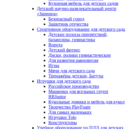
Кухонная мебель для детских садов
Детский научно-развлекательный центр
«Зарница»
Безопасный город
Защитник отечества
Спортивное оборудование для детского сада
Детские полосы препятствий,
балансиры, гимнастика
Ворота
Детский фитнес
Диски, ролики гимнастические
Для развития равновесия
Игры
Мячи для детского сада
Тренажёры детские, Батуты
Игрушки для детского сада
Российское производство
Машинки для ясельных групп
BBJunior
Кукольные домики и мебель для кукол
Творчество PlayFoam
Для самых маленьких
Игрушки Tolo
Конструкторы
Учебное оборудование по ПДД для детских