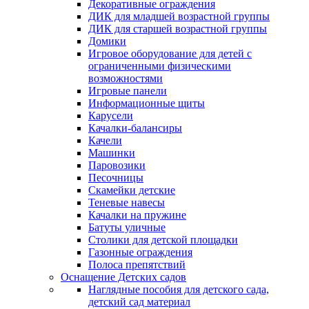
Декоративные ограждения
ДИК для младшей возрастной группы
ДИК для старшей возрастной группы
Домики
Игровое оборудование для детей с
ограниченными физическими
возможностями
Игровые панели
Информационные щиты
Карусели
Качалки-балансиры
Качели
Машинки
Паровозики
Песочницы
Скамейки детские
Теневые навесы
Качалки на пружине
Батуты уличные
Столики для детской площадки
Газонные ограждения
Полоса препятствий
Оснащение Детских садов
Наглядные пособия для детского сада,
детский сад материал