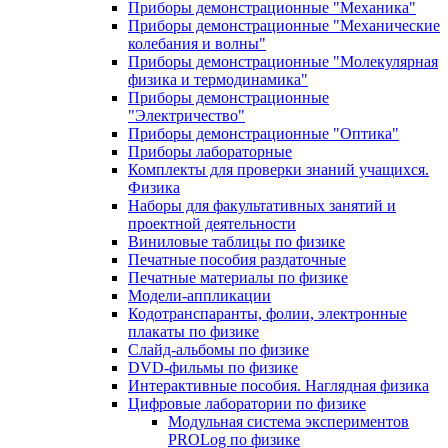
Приборы демонстрационные "Механика"
Приборы демонстрационные "Механические
колебания и волны"
Приборы демонстрационные "Молекулярная
физика и термодинамика"
Приборы демонстрационные
"Электричество"
Приборы демонстрационные "Оптика"
Приборы лабораторные
Комплекты для проверки знаний учащихся.
Физика
Наборы для факультативных занятий и
проектной деятельности
Виниловые таблицы по физике
Печатные пособия раздаточные
Печатные материалы по физике
Модели-аппликации
Кодотранспаранты, фолии, электронные
плакаты по физике
Слайд-альбомы по физике
DVD-фильмы по физике
Интерактивные пособия. Наглядная физика
Цифровые лаборатории по физике
Модульная система экспериментов
PROLog по физике