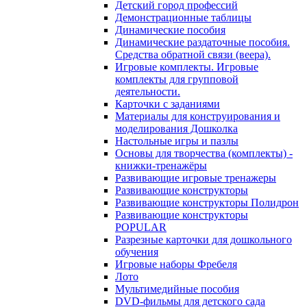
Детский город профессий
Демонстрационные таблицы
Динамические пособия
Динамические раздаточные пособия.
Средства обратной связи (веера).
Игровые комплекты. Игровые
комплекты для групповой
деятельности.
Карточки с заданиями
Материалы для конструирования и
моделирования Дошколка
Настольные игры и пазлы
Основы для творчества (комплекты) -
книжки-тренажёры
Развивающие игровые тренажеры
Развивающие конструкторы
Развивающие конструкторы Полидрон
Развивающие конструкторы
POPULAR
Разрезные карточки для дошкольного
обучения
Игровые наборы Фребеля
Лото
Мультимедийные пособия
DVD-фильмы для детского сада