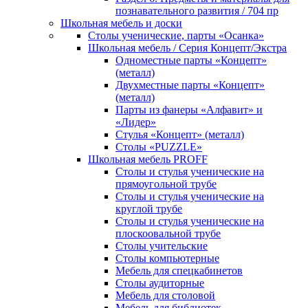
познавательного развития / 704 пр
Школьная мебель и доски
Столы ученические, парты «Осанка»
Школьная мебель / Серия Концепт/Экстра
Одноместные парты «Концепт»
(металл)
Двухместные парты «Концепт»
(металл)
Парты из фанеры «Алфавит» и
«Лидер»
Стулья «Концепт» (металл)
Столы «PUZZLE»
Школьная мебель PROFF
Столы и стулья ученические на
прямоугольной трубе
Столы и стулья ученические на
круглой трубе
Столы и стулья ученические на
плоскоовальной трубе
Столы учительские
Столы компьютерные
Мебель для спецкабинетов
Столы аудиторные
Мебель для столовой
Мебель для библиотек