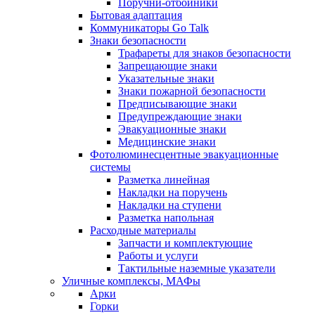
Поручни-отбойники
Бытовая адаптация
Коммуникаторы Go Talk
Знаки безопасности
Трафареты для знаков безопасности
Запрещающие знаки
Указательные знаки
Знаки пожарной безопасности
Предписывающие знаки
Предупреждающие знаки
Эвакуационные знаки
Медицинские знаки
Фотолюминесцентные эвакуационные
системы
Разметка линейная
Накладки на поручень
Накладки на ступени
Разметка напольная
Расходные материалы
Запчасти и комплектующие
Работы и услуги
Тактильные наземные указатели
Уличные комплексы, МАФы
Арки
Горки