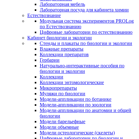
Лабораторная мебель
Лабораторная посуда для кабинета химии
Естествознание
Модульная система экспериментов PROLog
по Естествознанию
Цифровые лаборатории по естествознанию
Кабинет биологии и экологии
Стенды и плакаты по биологии и экологии
Влажные препараты
Коллекции препаратов
Гербарии
Натурально-интерактивные пособия по
биологии и экологии
Коллекции
Коллекции энтомологические
Микропрепараты
Муляжи по биологии
Модели-аппликации по ботанике
Модели-аппликации по зоологии
Модели-аппликации по анатомии и общей
биологии
Модели барельефные
Модели объемные
Модели остеологические (скелеты)
Цифровые лаборатории по биологии и