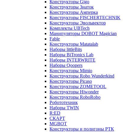
Конструкторы Gigo
Конструкторы Знаток
Конструкторы Амперка
Конструкторы FISCHERTECHNIK
Конструкторы Эвольвектор
Комплекты UBTech
Манипуляторы DOBOT Magician
Fable
Конструкторы Matatalab
Наборы littleBits
Наборы BiTronics Lab
Наборы INTERWRITE
Наборы Qoopers
Конструкторы Mimio
Конструкторы Robo Wunderkind
Конструкторы Picaso
Конструкторы ZOMETOOL
Конструкторы Hiwonder
Конструкторы RoboRobo
Робототехник
Наборы TWIN
R:ED
СКАРТ
MGBOT
Конструкторы и полигоны РТК