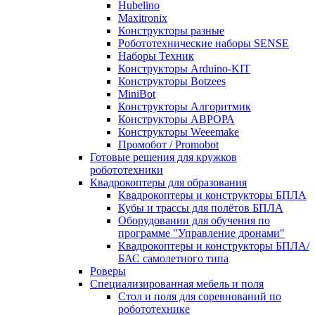
Hubelino
Maxitronix
Конструкторы разные
Робототехнические наборы SENSE
Наборы Техник
Конструкторы Arduino-KIT
Конструкторы Botzees
MiniBot
Конструкторы Алгоритмик
Конструкторы АВРОРА
Конструкторы Weeemake
Промобот / Promobot
Готовые решения для кружков
робототехники
Квадрокоптеры для образования
Квадрокоптеры и конструкторы БПЛА
Кубы и трассы для полётов БПЛА
Оборудовании для обучения по
программе "Управление дронами"
Квадрокоптеры и конструкторы БПЛА/
БАС самолетного типа
Роверы
Специализированная мебель и поля
Стол и поля для соревнований по
робототехнике