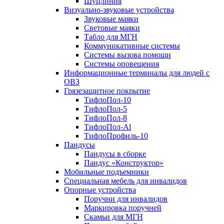
Шуцлиния
Визуально-звуковые устройства
Звуковые маяки
Световые маяки
Табло для МГН
Коммуникативные системы
Системы вызова помощи
Системы оповещения
Информационные терминалы для людей с
ОВЗ
Грязезащитное покрытие
ТифлоПол-10
ТифлоПол-5
ТифлоПол-8
ТифлоПол-Al
ТифлоПрофиль-10
Пандусы
Пандусы в сборке
Пандус «Конструктор»
Мобильные подъемники
Специальная мебель для инвалидов
Опорные устройства
Поручни для инвалидов
Маркировка поручней
Скамьи для МГН