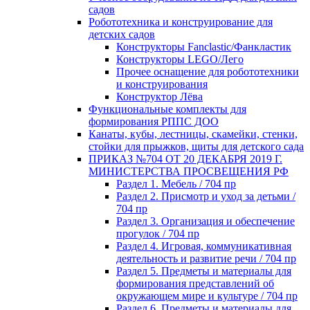
садов
Робототехника и конструирование для
детских садов
Конструкторы Fanclastic/Фанкластик
Конструкторы LEGO/Лего
Прочее оснащение для робототехники
и конструирования
Конструктор Лёва
Функциональные комплекты для
формирования РППС ДОО
Канаты, кубы, лестницы, скамейки, стенки,
стойки для прыжков, щиты для детского сада
ПРИКАЗ №704 ОТ 20 ДЕКАБРЯ 2019 Г.
МИНИСТЕРСТВА ПРОСВЕЩЕНИЯ РФ
Раздел 1. Мебель / 704 пр
Раздел 2. Присмотр и уход за детьми /
704 пр
Раздел 3. Организация и обеспечение
прогулок / 704 пр
Раздел 4. Игровая, коммуникативная
деятельность и развитие речи / 704 пр
Раздел 5. Предметы и материалы для
формирования представлений об
окружающем мире и культуре / 704 пр
Раздел 6. Предметы и материалы для