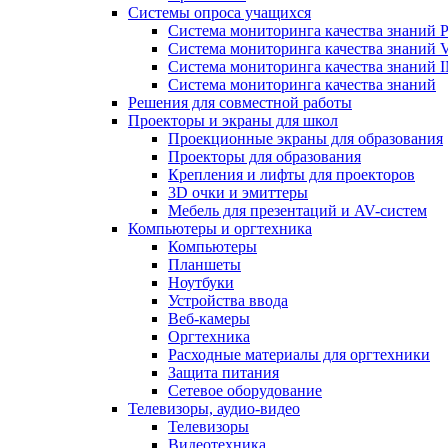
Системы опроса учащихся
Система мониторинга качества знаний Pr
Система мониторинга качества знаний 
Система мониторинга качества знани
Система мониторинга качества знаний
Решения для совместной работы
Проекторы и экраны для школ
Проекционные экраны для образования
Проекторы для образования
Крепления и лифты для проекторов
3D очки и эмиттеры
Мебель для презентаций и AV-систем
Компьютеры и оргтехника
Компьютеры
Планшеты
Ноутбуки
Устройства ввода
Веб-камеры
Оргтехника
Расходные материалы для оргтехники
Защита питания
Сетевое оборудование
Телевизоры, аудио-видео
Телевизоры
Видеотехника