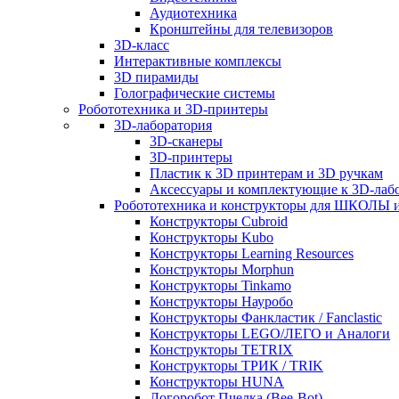
Аудиотехника
Кронштейны для телевизоров
3D-класс
Интерактивные комплексы
3D пирамиды
Голографические системы
Робототехника и 3D-принтеры
3D-лаборатория
3D-сканеры
3D-принтеры
Пластик к 3D принтерам и 3D ручкам
Аксессуары и комплектующие к 3D-лаб
Робототехника и конструкторы для ШКОЛ
Конструкторы Cubroid
Конструкторы Kubo
Конструкторы Learning Resources
Конструкторы Morphun
Конструкторы Tinkamo
Конструкторы Науробо
Конструкторы Фанкластик / Fanclastic
Конструкторы LEGO/ЛЕГО и Аналоги
Конструкторы TETRIX
Конструкторы ТРИК / TRIK
Конструкторы HUNA
Логоробот Пчелка (Bee-Bot)