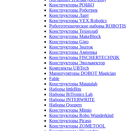
Конструкторы РОББО
Конструкторы Роботрек
Конструкторы Ларт
Конструкторы VEX Robotics
Робототехнические наборы ROBOTIS
Конструкторы Технолаб
Конструкторы MakeBlock
Конструкторы Gigo
Конструкторы Знаток
Конструкторы Амперка
Конструкторы FISCHERTECHNIK
Конструкторы Эвольвектор
Комплекты UBTech
Манипуляторы DOBOT Magician
Fable
Конструкторы Matatalab
Наборы littleBits
Наборы BiTronics Lab
Наборы INTERWRITE
Наборы Qoopers
Конструкторы Mimio
Конструкторы Robo Wunderkind
Конструкторы Picaso
Конструкторы ZOMETOOL