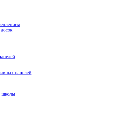
реплением
 досок
панелей
тивных панелей
и школы