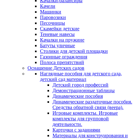
Качалки-балансиры
Качели
Машинки
Паровозики
Песочницы
Скамейки детские
Теневые навесы
Качалки на пружине
Батуты уличные
Столики для детской площадки
Газонные ограждения
Полоса препятствий
Оснащение Детских садов
Наглядные пособия для детского сада,
детский сад материал
Детский город профессий
Демонстрационные таблицы
Динамические пособия
Динамические раздаточные пособия.
Средства обратной связи (веера).
Игровые комплекты. Игровые
комплекты для групповой
деятельности.
Карточки с заданиями
Материалы для конструирования и