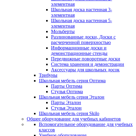
элементная
Школьная доска настенная 3-
элементная
Школьная доска настенная 5-
элементная
Мольберты
Разлинованные доски, Доски с
расчерченной поверхностью
Информационные доски и
демонстрационные стенды
Передвижные поворотные доски
Система хранения и демонстрации
Аксессуары для школьных досок
Трибуны
Школьная мебель серия Оптима
Парты Оптима
Стулья Оптима
Школьная мебель серия Эталон
Парты Эталон
Стулья Эталон
Школьная мебель серия Skilo
Общее оборудование для учебных кабинетов
Вспомогательное оборудование для учебных
классов
Учебное оборудование