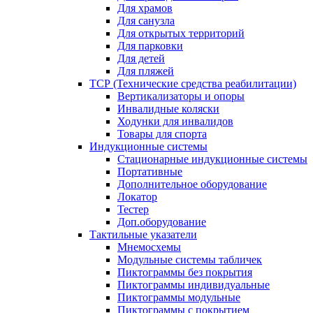
Для храмов
Для санузла
Для открытых территорий
Для парковки
Для детей
Для пляжей
ТСР (Технические средства реабилитации)
Вертикализаторы и опоры
Инвалидные коляски
Ходунки для инвалидов
Товары для спорта
Индукционные системы
Стационарные индукционные системы
Портативные
Дополнительное оборудование
Локатор
Тестер
Доп.оборудование
Тактильные указатели
Мнемосхемы
Модульные системы табличек
Пиктограммы без покрытия
Пиктограммы индивидуальные
Пиктограммы модульные
Пиктограммы с покрытием