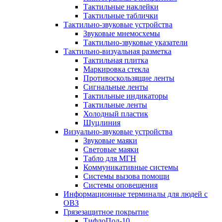
Тактильные наклейки
Тактильные таблички
Тактильно-звуковые устройства
Звуковые мнемосхемы
Тактильно-звуковые указатели
Тактильно-визуальная разметка
Тактильная плитка
Маркировка стекла
Противоскользящие ленты
Сигнальные ленты
Тактильные индикаторы
Тактильные ленты
Холодный пластик
Шуцлиния
Визуально-звуковые устройства
Звуковые маяки
Световые маяки
Табло для МГН
Коммуникативные системы
Системы вызова помощи
Системы оповещения
Информационные терминалы для людей с
ОВЗ
Грязезащитное покрытие
ТифлоПол-10