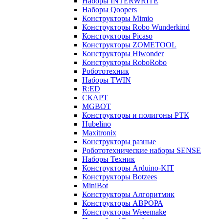
Наборы INTERWRITE
Наборы Qoopers
Конструкторы Mimio
Конструкторы Robo Wunderkind
Конструкторы Picaso
Конструкторы ZOMETOOL
Конструкторы Hiwonder
Конструкторы RoboRobo
Робототехник
Наборы TWIN
R:ED
СКАРТ
MGBOT
Конструкторы и полигоны РТК
Hubelino
Maxitronix
Конструкторы разные
Робототехнические наборы SENSE
Наборы Техник
Конструкторы Arduino-KIT
Конструкторы Botzees
MiniBot
Конструкторы Алгоритмик
Конструкторы АВРОРА
Конструкторы Weeemake