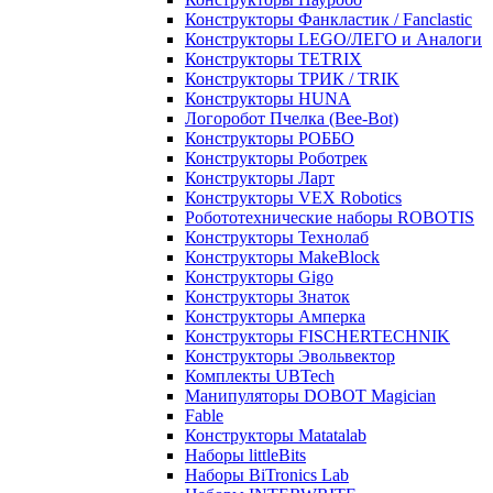
Конструкторы Фанкластик / Fanclastic
Конструкторы LEGO/ЛЕГО и Аналоги
Конструкторы TETRIX
Конструкторы ТРИК / TRIK
Конструкторы HUNA
Логоробот Пчелка (Bee-Bot)
Конструкторы РОББО
Конструкторы Роботрек
Конструкторы Ларт
Конструкторы VEX Robotics
Робототехнические наборы ROBOTIS
Конструкторы Технолаб
Конструкторы MakeBlock
Конструкторы Gigo
Конструкторы Знаток
Конструкторы Амперка
Конструкторы FISCHERTECHNIK
Конструкторы Эвольвектор
Комплекты UBTech
Манипуляторы DOBOT Magician
Fable
Конструкторы Matatalab
Наборы littleBits
Наборы BiTronics Lab