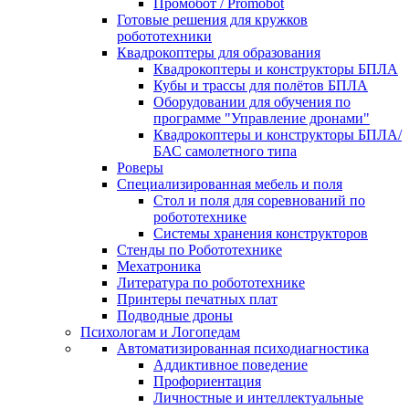
Промобот / Promobot
Готовые решения для кружков
робототехники
Квадрокоптеры для образования
Квадрокоптеры и конструкторы БПЛА
Кубы и трассы для полётов БПЛА
Оборудовании для обучения по
программе "Управление дронами"
Квадрокоптеры и конструкторы БПЛА/
БАС самолетного типа
Роверы
Специализированная мебель и поля
Стол и поля для соревнований по
робототехнике
Системы хранения конструкторов
Стенды по Робототехнике
Мехатроника
Литература по робототехнике
Принтеры печатных плат
Подводные дроны
Психологам и Логопедам
Автоматизированная психодиагностика
Аддиктивное поведение
Профориентация
Личностные и интеллектуальные