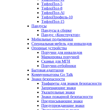
ТифлоПол-5
ТифлоПол-8
ТифлоПол-Al
ТифлоПрофиль-10
ТифлоПол-15
Пандусы
Пандусы в сборке
Пандус «Конструктор»
Мобильные подъемники
Специальная мебель для инвалидов
Опорные устройства
Поручни для инвалидов
Маркировка поручней
Скамьи для МГН
Поручни-отбойники
Бытовая адаптация
Коммуникаторы Go Talk
Знаки безопасности
Трафареты для знаков безопасности
Запрещающие знаки
Указательные знаки
Знаки пожарной безопасности
Предписывающие знаки
Предупреждающие знаки
Эвакуационные знаки