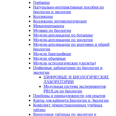
Гербарии
Натурально-интерактивные пособия по
биологии и экологии
Коллекции
Коллекции энтомологические
Микропрепараты
Муляжи по биологии
Модели-аппликации по ботанике
Модели-аппликации по зоологии
Модели-аппликации по анатомии и общей
биологии
Модели барельефные
Модели объемные
Модели остеологические (скелеты)
Цифровые лаборатории по биологии и
экологии
ЦИФРОВЫЕ И БИОЛОГИЧЕСКИЕ
ЛАБОРАТОРИИ
Модульная система экспериментов
PROLog по биологии
Приборы и принадлежности для опытов
Карты для кабинета Биологии и Экологии
Комплект демонстрационных учебных
таблиц
Виниловые таблицы по экологии и