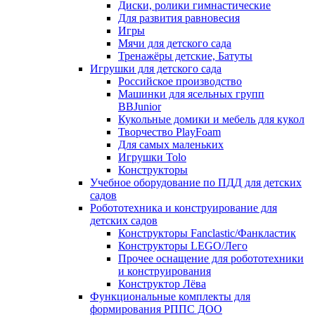
Диски, ролики гимнастические
Для развития равновесия
Игры
Мячи для детского сада
Тренажёры детские, Батуты
Игрушки для детского сада
Российское производство
Машинки для ясельных групп
BBJunior
Кукольные домики и мебель для кукол
Творчество PlayFoam
Для самых маленьких
Игрушки Tolo
Конструкторы
Учебное оборудование по ПДД для детских
садов
Робототехника и конструирование для
детских садов
Конструкторы Fanclastic/Фанкластик
Конструкторы LEGO/Лего
Прочее оснащение для робототехники
и конструирования
Конструктор Лёва
Функциональные комплекты для
формирования РППС ДОО