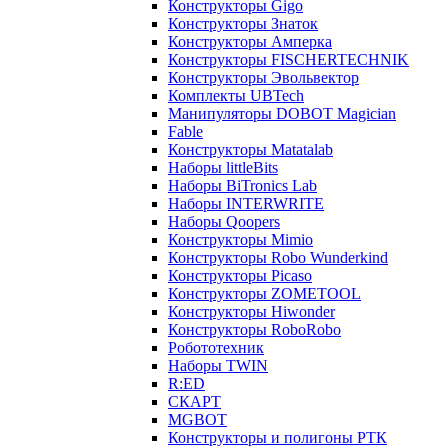
Конструкторы Gigo
Конструкторы Знаток
Конструкторы Амперка
Конструкторы FISCHERTECHNIK
Конструкторы Эвольвектор
Комплекты UBTech
Манипуляторы DOBOT Magician
Fable
Конструкторы Matatalab
Наборы littleBits
Наборы BiTronics Lab
Наборы INTERWRITE
Наборы Qoopers
Конструкторы Mimio
Конструкторы Robo Wunderkind
Конструкторы Picaso
Конструкторы ZOMETOOL
Конструкторы Hiwonder
Конструкторы RoboRobo
Робототехник
Наборы TWIN
R:ED
СКАРТ
MGBOT
Конструкторы и полигоны РТК