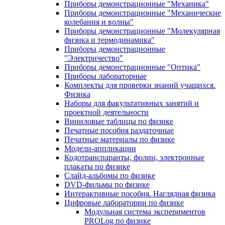
Приборы демонстрационные "Механика"
Приборы демонстрационные "Механические
колебания и волны"
Приборы демонстрационные "Молекулярная
физика и термодинамика"
Приборы демонстрационные
"Электричество"
Приборы демонстрационные "Оптика"
Приборы лабораторные
Комплекты для проверки знаний учащихся.
Физика
Наборы для факультативных занятий и
проектной деятельности
Виниловые таблицы по физике
Печатные пособия раздаточные
Печатные материалы по физике
Модели-аппликации
Кодотранспаранты, фолии, электронные
плакаты по физике
Слайд-альбомы по физике
DVD-фильмы по физике
Интерактивные пособия. Наглядная физика
Цифровые лаборатории по физике
Модульная система экспериментов
PROLog по физике