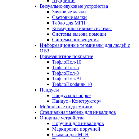
Шуцлиния
Визуально-звуковые устройства
Звуковые маяки
Световые маяки
Табло для МГН
Коммуникативные системы
Системы вызова помощи
Системы оповещения
Информационные терминалы для людей с
ОВЗ
Грязезащитное покрытие
ТифлоПол-10
ТифлоПол-5
ТифлоПол-8
ТифлоПол-Al
ТифлоПрофиль-10
Пандусы
Пандусы в сборке
Пандус «Конструктор»
Мобильные подъемники
Специальная мебель для инвалидов
Опорные устройства
Поручни для инвалидов
Маркировка поручней
Скамьи для МГН