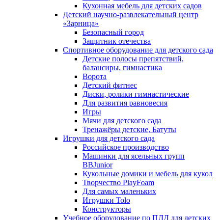
Кухонная мебель для детских садов
Детский научно-развлекательный центр
«Зарница»
Безопасный город
Защитник отечества
Спортивное оборудование для детского сада
Детские полосы препятствий,
балансиры, гимнастика
Ворота
Детский фитнес
Диски, ролики гимнастические
Для развития равновесия
Игры
Мячи для детского сада
Тренажёры детские, Батуты
Игрушки для детского сада
Российское производство
Машинки для ясельных групп
BBJunior
Кукольные домики и мебель для кукол
Творчество PlayFoam
Для самых маленьких
Игрушки Tolo
Конструкторы
Учебное оборудование по ПДД для детских