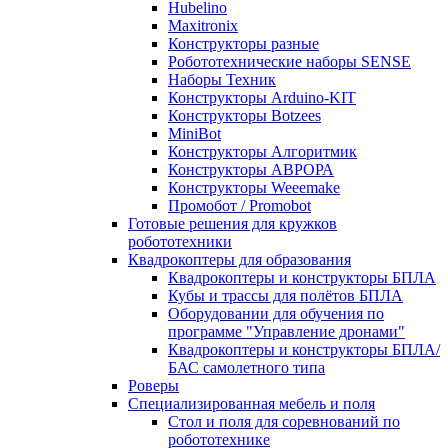
Hubelino
Maxitronix
Конструкторы разные
Робототехнические наборы SENSE
Наборы Техник
Конструкторы Arduino-KIT
Конструкторы Botzees
MiniBot
Конструкторы Алгоритмик
Конструкторы АВРОРА
Конструкторы Weeemake
Промобот / Promobot
Готовые решения для кружков
робототехники
Квадрокоптеры для образования
Квадрокоптеры и конструкторы БПЛА
Кубы и трассы для полётов БПЛА
Оборудовании для обучения по
программе "Управление дронами"
Квадрокоптеры и конструкторы БПЛА/
БАС самолетного типа
Роверы
Специализированная мебель и поля
Стол и поля для соревнований по
робототехнике