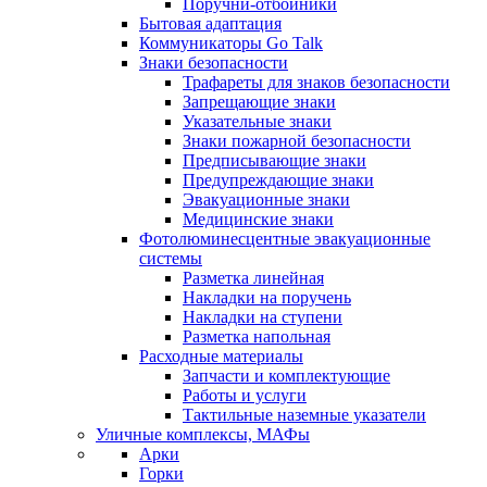
Поручни-отбойники
Бытовая адаптация
Коммуникаторы Go Talk
Знаки безопасности
Трафареты для знаков безопасности
Запрещающие знаки
Указательные знаки
Знаки пожарной безопасности
Предписывающие знаки
Предупреждающие знаки
Эвакуационные знаки
Медицинские знаки
Фотолюминесцентные эвакуационные
системы
Разметка линейная
Накладки на поручень
Накладки на ступени
Разметка напольная
Расходные материалы
Запчасти и комплектующие
Работы и услуги
Тактильные наземные указатели
Уличные комплексы, МАФы
Арки
Горки