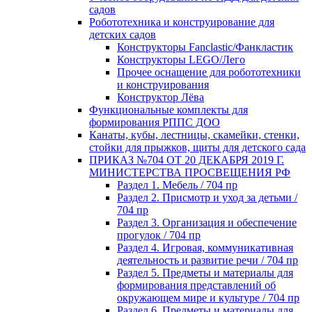
садов
Робототехника и конструирование для
детских садов
Конструкторы Fanclastic/Фанкластик
Конструкторы LEGO/Лего
Прочее оснащение для робототехники
и конструирования
Конструктор Лёва
Функциональные комплекты для
формирования РППС ДОО
Канаты, кубы, лестницы, скамейки, стенки,
стойки для прыжков, щиты для детского сада
ПРИКАЗ №704 ОТ 20 ДЕКАБРЯ 2019 Г.
МИНИСТЕРСТВА ПРОСВЕЩЕНИЯ РФ
Раздел 1. Мебель / 704 пр
Раздел 2. Присмотр и уход за детьми /
704 пр
Раздел 3. Организация и обеспечение
прогулок / 704 пр
Раздел 4. Игровая, коммуникативная
деятельность и развитие речи / 704 пр
Раздел 5. Предметы и материалы для
формирования представлений об
окружающем мире и культуре / 704 пр
Раздел 6. Предметы и материалы для