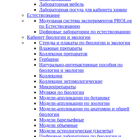
Лабораторная мебель
Лабораторная посуда для кабинета химии
Естествознание
Модульная система экспериментов PROLog
по Естествознанию
Цифровые лаборатории по естествознанию
Кабинет биологии и экологии
Стенды и плакаты по биологии и экологии
Влажные препараты
Коллекции препаратов
Гербарии
Натурально-интерактивные пособия по
биологии и экологии
Коллекции
Коллекции энтомологические
Микропрепараты
Муляжи по биологии
Модели-аппликации по ботанике
Модели-аппликации по зоологии
Модели-аппликации по анатомии и общей
биологии
Модели барельефные
Модели объемные
Модели остеологические (скелеты)
Цифровые лаборатории по биологии и