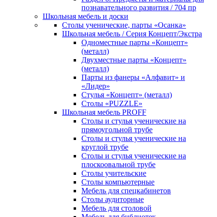
познавательного развития / 704 пр
Школьная мебель и доски
Столы ученические, парты «Осанка»
Школьная мебель / Серия Концепт/Экстра
Одноместные парты «Концепт»
(металл)
Двухместные парты «Концепт»
(металл)
Парты из фанеры «Алфавит» и
«Лидер»
Стулья «Концепт» (металл)
Столы «PUZZLE»
Школьная мебель PROFF
Столы и стулья ученические на
прямоугольной трубе
Столы и стулья ученические на
круглой трубе
Столы и стулья ученические на
плоскоовальной трубе
Столы учительские
Столы компьютерные
Мебель для спецкабинетов
Столы аудиторные
Мебель для столовой
Мебель для библиотек