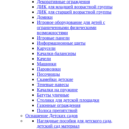
Декоративные ограждения
ДИК для младшей возрастной группы
ДИК для старшей возрастной группы
Домики
Игровое оборудование для детей с
ограниченными физическими
возможностями
Игровые панели
Информационные щиты
Карусели
Качалки-балансиры
Качели
Машинки
Паровозики
Песочницы
Скамейки детские
Теневые навесы
Качалки на пружине
Батуты уличные
Столики для детской площадки
Газонные ограждения
Полоса препятствий
Оснащение Детских садов
Наглядные пособия для детского сада,
детский сад материал