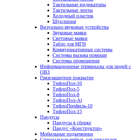
Тактильные индикаторы
Тактильные ленты
Холодный пластик
Шуцлиния
Визуально-звуковые устройства
Звуковые маяки
Световые маяки
Табло для МГН
Коммуникативные системы
Системы вызова помощи
Системы оповещения
Информационные терминалы для людей с
ОВЗ
Грязезащитное покрытие
ТифлоПол-10
ТифлоПол-5
ТифлоПол-8
ТифлоПол-Al
ТифлоПрофиль-10
ТифлоПол-15
Пандусы
Пандусы в сборке
Пандус «Конструктор»
Мобильные подъемники
Специальная мебель для инвалидов