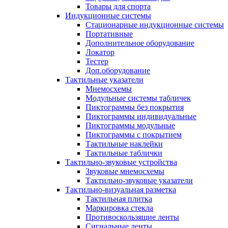
Товары для спорта
Индукционные системы
Стационарные индукционные системы
Портативные
Дополнительное оборудование
Локатор
Тестер
Доп.оборудование
Тактильные указатели
Мнемосхемы
Модульные системы табличек
Пиктограммы без покрытия
Пиктограммы индивидуальные
Пиктограммы модульные
Пиктограммы с покрытием
Тактильные наклейки
Тактильные таблички
Тактильно-звуковые устройства
Звуковые мнемосхемы
Тактильно-звуковые указатели
Тактильно-визуальная разметка
Тактильная плитка
Маркировка стекла
Противоскользящие ленты
Сигнальные ленты