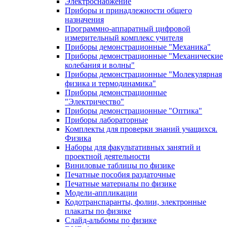
Электроснабжение
Приборы и принадлежности общего
назначения
Программно-аппаратный цифровой
измерительный комплекс учителя
Приборы демонстрационные "Механика"
Приборы демонстрационные "Механические
колебания и волны"
Приборы демонстрационные "Молекулярная
физика и термодинамика"
Приборы демонстрационные
"Электричество"
Приборы демонстрационные "Оптика"
Приборы лабораторные
Комплекты для проверки знаний учащихся.
Физика
Наборы для факультативных занятий и
проектной деятельности
Виниловые таблицы по физике
Печатные пособия раздаточные
Печатные материалы по физике
Модели-аппликации
Кодотранспаранты, фолии, электронные
плакаты по физике
Слайд-альбомы по физике