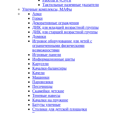
Работы и услуги
Тактильные наземные указатели
Уличные комплексы, МАФы
Арки
Горки
Декоративные ограждения
ДИК для младшей возрастной группы
ДИК для старшей возрастной группы
Домики
Игровое оборудование для детей с
ограниченными физическими
возможностями
Игровые панели
Информационные щиты
Карусели
Качалки-балансиры
Качели
Машинки
Паровозики
Песочницы
Скамейки детские
Теневые навесы
Качалки на пружине
Батуты уличные
Столики для детской площадки