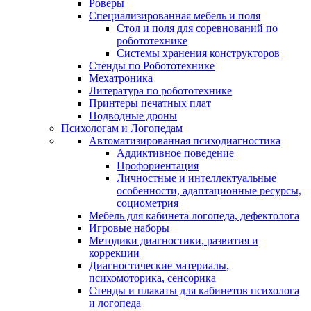
Роверы
Специализированная мебель и поля
Стол и поля для соревнований по
робототехнике
Системы хранения конструкторов
Стенды по Робототехнике
Мехатроника
Литература по робототехнике
Принтеры печатных плат
Подводные дроны
Психологам и Логопедам
Автоматизированная психодиагностика
Аддиктивное поведение
Профориентация
Личностные и интеллектуальные
особенности, адаптационные ресурсы,
социометрия
Мебель для кабинета логопеда, дефектолога
Игровые наборы
Методики диагностики, развития и
коррекции
Диагностические материалы,
психомоторика, сенсорика
Стенды и плакаты для кабинетов психолога
и логопеда