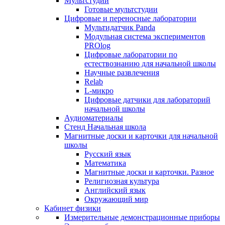
Мультстудии
Готовые мультстудии
Цифровые и переносные лаборатории
Мультидатчик Panda
Модульная система экспериментов
PROlog
Цифровые лаборатории по
естествознанию для начальной школы
Научные развлечения
Relab
L-микро
Цифровые датчики для лабораторий
начальной школы
Аудиоматериалы
Стенд Начальная школа
Магнитные доски и карточки для начальной
школы
Русский язык
Математика
Магнитные доски и карточки. Разное
Религиозная культура
Английский язык
Окружающий мир
Кабинет физики
Измерительные демонстрационные приборы