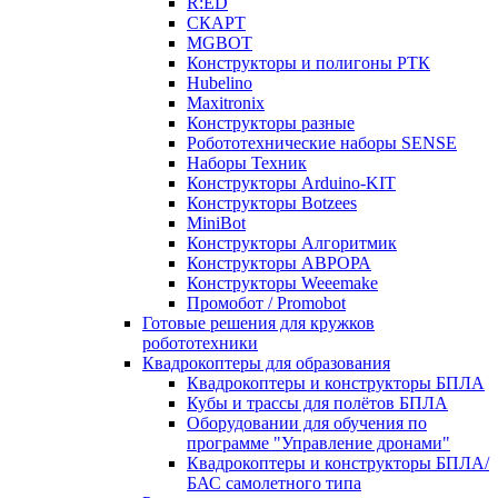
R:ED
СКАРТ
MGBOT
Конструкторы и полигоны РТК
Hubelino
Maxitronix
Конструкторы разные
Робототехнические наборы SENSE
Наборы Техник
Конструкторы Arduino-KIT
Конструкторы Botzees
MiniBot
Конструкторы Алгоритмик
Конструкторы АВРОРА
Конструкторы Weeemake
Промобот / Promobot
Готовые решения для кружков
робототехники
Квадрокоптеры для образования
Квадрокоптеры и конструкторы БПЛА
Кубы и трассы для полётов БПЛА
Оборудовании для обучения по
программе "Управление дронами"
Квадрокоптеры и конструкторы БПЛА/
БАС самолетного типа